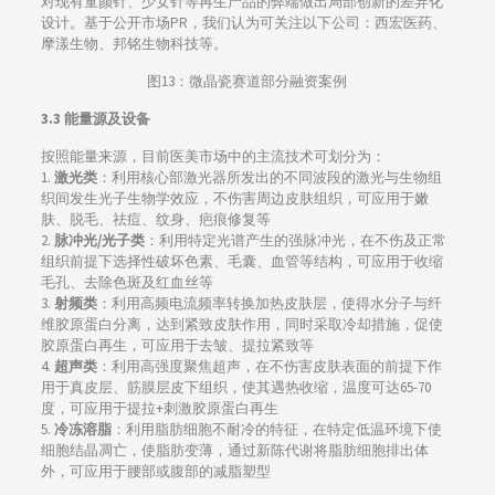
对现有童颜针、少女针等再生产品的弊端做出局部创新的差异化
设计。基于公开市场PR，我们认为可关注以下公司：西宏医药、
摩漾生物、邦铭生物科技等。
图13：微晶瓷赛道部分融资案例
3.3 能量源及设备
按照能量来源，目前医美市场中的主流技术可划分为：
1.
激光类
：利用核心部激光器所发出的不同波段的激光与生物组
织间发生光子生物学效应，不伤害周边皮肤组织，可应用于嫩
肤、脱毛、祛痘、纹身、疤痕修复等
2.
脉冲光/光子类
：利用特定光谱产生的强脉冲光，在不伤及正常
组织前提下选择性破坏色素、毛囊、血管等结构，可应用于收缩
毛孔、去除色斑及红血丝等
3.
射频类
：利用高频电流频率转换加热皮肤层，使得水分子与纤
维胶原蛋白分离，达到紧致皮肤作用，同时采取冷却措施，促使
胶原蛋白再生，可应用于去皱、提拉紧致等
4.
超声类
：利用高强度聚焦超声，在不伤害皮肤表面的前提下作
用于真皮层、筋膜层皮下组织，使其遇热收缩，温度可达65-70
度，可应用于提拉+刺激胶原蛋白再生
5.
冷冻溶脂
：利用脂肪细胞不耐冷的特征，在特定低温环境下使
细胞结晶凋亡，使脂肪变薄，通过新陈代谢将脂肪细胞排出体
外，可应用于腰部或腹部的减脂塑型