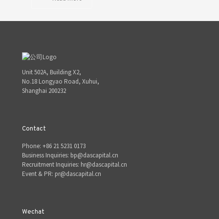
Unit 502A, Building X2,
No.18 Longyao Road, Xuhui,
Shanghai 200232
Contact
Phone: +86 21 5231 0173
Business Inquiries: bp@dascapital.cn
Recruitment Inquiries: hr@dascapital.cn
Event & PR: pr@dascapital.cn
Wechat