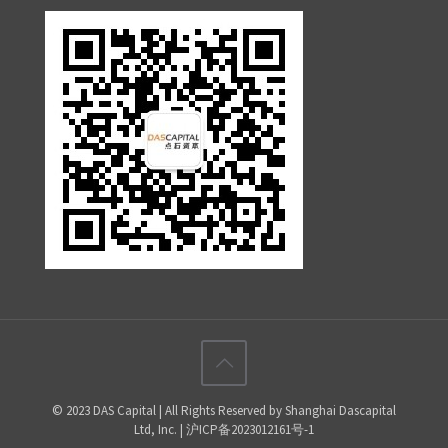
© 2023 DAS Capital | All Rights Reserved by Shanghai Dascapital
Ltd, Inc. | 沪ICP备2023012161号-1