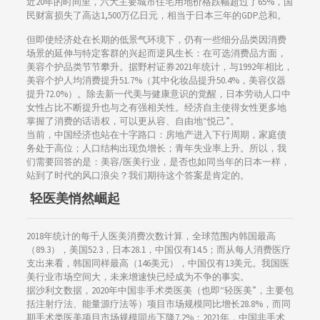
近20年的时间里，六大主要城市住宅用地价格跌幅超过了65%，国
民财富损失了高达1,500万亿日元，相当于日本三年的GDP总和。
但即使经济处在长期的低景气环境下，仍有一些细分品类因消费
场景的延伸与特定客群的兴起而逆风生长：在可选消费品方面，
美容个护品类节节攀升。据野村证券2021年统计，与1992年相比，
美容个护人均消费提升51.7%（其中化妆品提升50.4%，美容仪器
提升72.0%）。除去新一代美与健康意识的觉醒，日本劳动人口中
女性占比不断提升也与之有强相关性。经济自主使得女性更多地
掌握了消费的话语权，可以更从容、自由地“悦己”。
当前，中国经济也站在十字路口：房地产进入下行周期，家庭债
务处于高位；人口结构出现负增长；青年失业率上升。所以，我
们需要回答的是：美容/医美行业，是否也如同当年的日本一样，
站到了时代的风口浪尖？我们期待这个答案是肯定的。
轻医美悄然崛起
2018年统计的每千人医美消费次数计算，全球范围内韩国最高
（89.3），美国52.3，日本28.1，中国仅有14.5；而从每人消费医疗
支出来看，韩国同样最高（146美元），中国仅有13美元。我国医
美行业市场空间大，未来增速快已经成为不争的事实。
据沙利文数据，2020年中国非手术类医美（也即“轻医美”，主要包
括注射疗法、能量源疗法等）项目市场规模同比增长28.8%，而同
期手术类医美项目市场规模同步下降7.2%；2021年，中国非手术