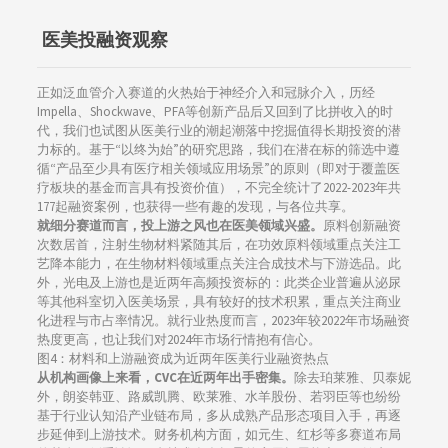
医美投融资观察
正如泛血管介入赛道的火热始于神经介入和冠脉介入，历经
Impella、Shockwave、PFA等创新产品后又回到了比拼收入的时
代，我们也试图从医美行业的潮起潮落中挖掘值得长期投资的潜
力标的。基于“以终为始”的研究思路，我们在潜在标的筛选中遵
循“产品至少具有医疗相关领域应用场景”的原则（即对于覆盖医
疗板块的基金而言具有投资价值），不完全统计了2022-2023年共
177起融资案例，也获得一些有趣的发现，与各位共享。
就细分赛道而言，投上游之风也在医美领域兴盛
。
原料创新融资
次数居首，注射生物材料紧随其后，在功效原料领域重点关注工
艺降本能力，在生物材料领域重点关注合成技术与下游选品。此
外，光电及上游也是近两年高频投资标的：此类企业普遍从泌尿
等其他科室切入医美场景，具有较好的技术积累，重点关注商业
化进程与市占率情况。就行业热度而言，2023年较2022年市场融资
热度更高，也让我们对2024年市场行情抱有信心。
图4：材料和上游融资成为近两年医美行业融资热点
从机构画像上来看，CVC在近两年出手密集。
除去珀莱雅、贝泰妮
外，朗姿韩亚、路威凯腾、欧莱雅、水羊股份、若羽臣等也纷纷
基于行业认知沿产业链布局，多从成熟产品形态项目入手，再逐
步延伸到上游技术。财务机构方面，如元生、红杉等多赛道布局