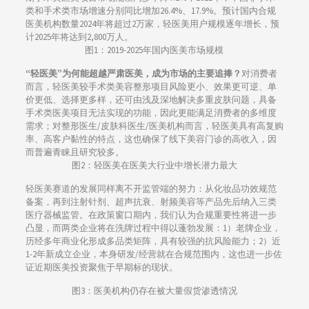
类和手术类市场增速分别同比增加26.4%、17.9%。预计国内合规
医美机构数量2024年将超过2万家，轻医美用户规模逐年增长，预
计2025年将达到2,800万人。
图1：2019-2025年国内医美市场规模
“轻医美”为何能超越严肃医美，成为市场的主要追捧？
对消费者
而言，轻医美较手术类美容整形项目风险更小、效果更可逆、单
价更低、选择更多样，还可由浅及深地解决多重皮肤问题，具备
手术类医美项目无法实现的功能，因此更能满足消费者的多维度
需求；对整形医生/皮肤科医生/医美机构而言，轻医美具有高复购
率、高客户黏性的特点，这也确保了线下美容门诊的高收入，因
而普遍青睐且研究较多。
图2：轻医美在医美大行业中增长潜力最大
轻医美赛道的发展同样离不开监管端的努力：从化妆品功效规范
备案，再到注射针剂、超声抗衰、射频美容等产品先后纳入三类
医疗器械监管。在政策窗口期内，我们认为合规重要性将进一步
凸显，而两类企业将在洗牌过程中得以蓬勃发展：1）老牌企业，
历经多年商业化形成多品类矩阵，具有较强的抗风险能力；2）近
1-2年新成立企业，本身研发/经营就在合规范围内，这也进一步佐
证近期医美投资聚焦于早期标的现状。
图3：医美机构仍存在被大量假货渗透情况