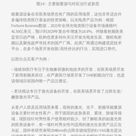
图14：主要能量源与对应治疗皮肤层
能量源设备在非医美场景也有广阔的应用场景，这也非常适合许
多偏传统类医疗基金的投资策略。以光电类产品为例：根据
Fortune Business数据，2021年全球光电类医疗设备市场规模约
41.50亿美元，预计到2029年复合年增速为16.8%。伴随着射频医美
监管日趋严格，机构也更多转向关注开发光电发生器、微机电射
频以及聚焦超声等技术的国产厂商。此类厂商通过构建底层技术
平台，在多个场景开发创新/高性价比的疗法，实现进口替代。
以部分点石客户为例：
– 瑞彼加医疗专注于生物兼容微机电技术的开发，在医美场景开发
了家用射频美容仪，在严肃医疗场景开发了OAB射频治疗仪，也是
该领域目前国内唯一产品注册证。
– 君信视达专注于激光设备的开发，在医美场景开发了点阵生发/
嫩肤激光等产品。
从客户人群及应用场景来看，现有的激光、光子、射频等能量源
设备主要针对女性客户，用于面部的皮肤美容、紧张、除皱等领
域，现阶段针对男性客户使用相对较少。但了解欧美的如激光类
的医美设备中，有一项针对男女性均适用的激光生发类产品正在
兴起，国外有研究表明2940nm的点阵非烧蚀型的Er:YAG激光是治