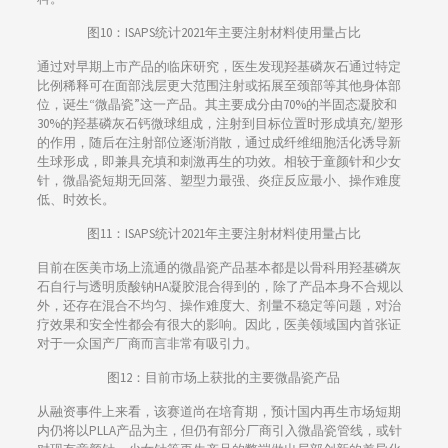
图10：ISAPS统计2021年主要注射材料使用量占比
通过对早期上市产品的临床研究，医生发现羟基磷灰石通过特定
比例稀释可在面部浅层更大范围注射或拓展至颈部等其他身体部
位，诞生“微晶瓷”这一产品。其主要成分由70%的半固态凝胶和
30%的羟基磷灰石钙微球组成，注射到目标位置时形成填充/塑形
的作用，随后在注射部位逐渐消散，通过成纤维细胞活化诱导新
生球形成，即兼具充填和刺激再生的功效。相较于童颜针和少女
针，微晶瓷短期无回落、塑型力最强、炎症反应最小、操作难度
低、时效长。
图11：ISAPS统计2021年主要注射材料使用量占比
目前在医美市场上流通的微晶瓷产品基本都是以骨科用羟基磷灰
石自行与透明质酸钠HA凝胶混合得到的，除了产品本身不合规以
外，还存在混合不均匀、操作难度大、剂量不稳定等问题，对治
疗效果和安全性都会有很大的影响。因此，医美领域国内首张证
对于一众国产厂商而言非常有吸引力。
图12：目前市场上获批的主要微晶瓷产品
从融资事件上来看，该赛道尚在培育期，预计国内再生市场短期
内仍将以PLLA产品为主，但仍有部分厂商引入微晶瓷管线，或针