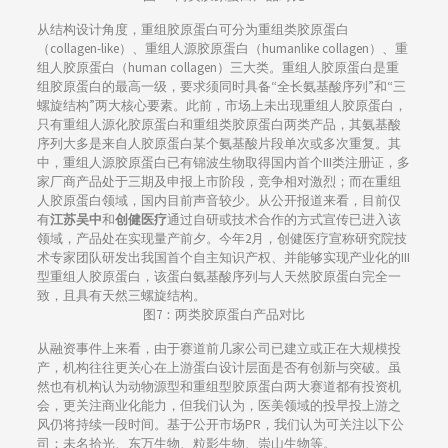
从结构设计角度，重组胶原蛋白可分为重组类胶原蛋白
（collagen-like）、重组人源胶原蛋白（humanlike collagen）、重
组人胶原蛋白（human collagen）三大类。重组人胶原蛋白是重
组胶原蛋白的最高一级，要求须同时具备“全长氨基酸序列”和“三
螺旋结构”两大核心要素。此前，市场上未出现重组人胶原蛋白，
只有重组人源化胶原蛋白和重组类胶原蛋白两类产品，其氨基酸
序列大多是来自人胶原蛋白某个氨基酸片段单次或多次重复。其
中，重组人源胶原蛋白已有锦波生物取得国内首个III类注册证，多
家厂商产品处于三期及申报上市阶段，竞争相对激烈；而在重组
人胶原蛋白领域，国内目前声音较少。从公开报道来看，目前仅
有
江苏吴中
和
创健医疗
通过自研或技术合作的方式宣传已进入该
领域，产品处在实现量产前夕。今年2月，创健医疗宣称研究院技
术专家团队研发出我国首个自主知识产权、并能够实现产业化的III
型重组人胶原蛋白，该蛋白氨基酸序列与人天然胶原蛋白完全一
致，且具有天然三螺旋结构。
图7：两类胶原蛋白产品对比
从融资事件上来看，由于赛道前几家公司已建立或正在大规模投
产，机构往往更关心在上游蛋白设计层面是否有创新与突破。虽
然也有机构认为动物源型和重组型胶原蛋白两大赛道都有投资机
会，更关注商业化能力，但我们认为，医美领域的投早投上游之
风仍将持续一段时间。基于公开市场PR，我们认为可关注以下公
司：未名拾光、东万生物、粒影生物、崇山生物等。