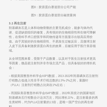
图8：胶原蛋白赛道部分公司产能
图9：胶原蛋白赛道部分融资案例
3.2 再生注射
羟基磷灰石是人体和动物骨骼的主要无机成分，能参与体内代
谢、促进缺损组织的修复，具有很好的生物相容性和生物可降解
性，在骨科手术口腔医学和药物传递等方面显示出较高应用价
值。由于其较好的生物相容性、不易发生过敏反应，且微球注射
入皮下后具备刺激胶原蛋白再生的效果，后被应用于医疗美容领
域。
从全球范围来看，受限于产品数量，以及对于医生注射技术更高
等因素，微晶瓷注射剂并非市场主流产品，但具备较好的增长机
会：
– 根据美国整形外科学会ASPS数据，2013-2022年羟基磷灰石注射剂
疗程数占低侵入性非手术疗程总数的1.5%-2%之间，童颜针
（PLLA）注射剂疗程数占比则在1%左右；
– 而国际美容整形外科学会ISAPS数据，2022年其统计的国家地区
羟基磷灰石疗程数合计达35万次，同比增长21%，是注射最多的再
生类材料，约为PLLA注射量的1.5倍，是唯一国产空白的再生材
料。