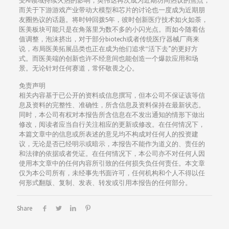
受AI领域持续火热的影响，英伟达再次成为近期坊间热议的焦点，
而关于下游游戏产业带动大模型和芯片的讨论也一度成为近期朋
友圈热议的话题。将时钟回拨5年，彼时创新医疗技术如火如荼，
医美板块可能只是在角落里为数不多的小闪光点。而如今随着估
值调整，泡沫挤出，对于部分biotech或者传统医疗器械厂商来
说，布局医美拓展品类也正在成为他们追求“活下去”的更好方
式。而医美端的创新也许不经意间也能创造一个爆款应用和场
景。无论针对任何赛道，常怀敬畏之心。
免责声明
相关内容基于已公开的资料或信息撰写，但本公司不保证该等信
息及资料的完整性、准确性，所含信息及资料保持在最新状态。
同时，本公司有权对本报告所含信息在不发出通知的情形下做出
修改，阅读者应当自行关注相应的更新或修改。在任何情况下，
本篇文章中的信息或所表述的意见均不构成对任何人的投资建
议，无论是否已经明示或暗示，本报告不能作为道义的、责任的
和法律的依据或者凭证。在任何情况下，本公司亦不对任何人因
使用本文章中的任何内容所引致的任何损失负任何责任。本文章
仅为本公司所有，未经事先书面许可，任何机构和个人不得以任
何形式翻版、复制、发表、转发或引用本报告的任何部分。
Share