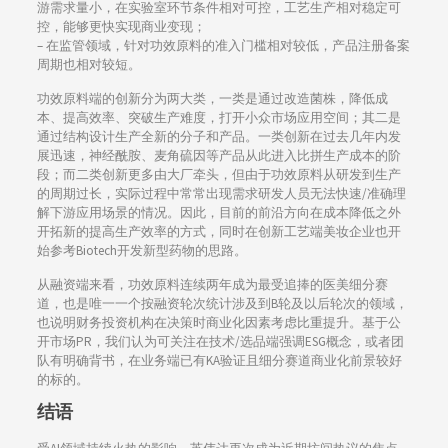
游需求量小，在实验室环节条件相对可控，工艺生产相对稳定可
控，能够更快实现商业变现；
– 在监管领域，针对功效原料的准入门槛相对较低，产品注册备案
周期也相对较短。
功效原料端的创新分为两大类，一类是通过改造菌株，降低成
本、提高效率、突破生产难度，打开小众市场应用空间；其二是
通过结构设计生产全新的分子和产品。一类创新在过去几年内发
展迅速，神经酰胺、麦角硫因等产品从此进入比拼生产成本的阶
段；而二类创新更多由大厂牵头，但由于功效原料从研发到生产
的周期过长，实际过程中常常出现需求研发人员无法快速/准确理
解下游应用场景的情况。因此，目前的前沿方向在成本降低之外
开拓新的提高生产效率的方式，同时在创新工艺端美妆企业也开
始参考Biotech开发新型药物的思路。
从融资端来看，功效原料连续两年成为最受追捧的医美细分赛
道，也是唯一一个按融资轮次统计涉及到B轮及以后轮次的领域，
也说明财务投资机构在决策时商业化因素考虑比重提升。基于公
开市场PR，我们认为可关注在技术/选品端强调ESG概念，或者团
队有明确背书，在业务端已有KA验证且细分赛道商业化前景较好
的标的。
结语