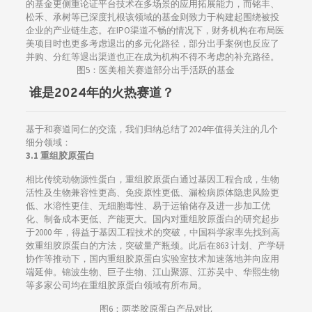
的基金更侧重论证平台技术在多场景的应用拓展能力，而铭丰、
松禾、承树等已深度扎根该领域的基金则致力于构建起围绕被投
企业的产业链生态。在IPO渠道不畅的情况下，财务机构在布局医
美项目时也更多考虑退出的多元化路径，部分出手案例也反应了
并购、分红等退出渠道也正在成为机构不得不考虑的补充路径。
图5：医美相关赛道部分出手活跃的基金
谁是2024年的火热赛道？
基于和赛道同仁的交流，我们归纳总结了2024年值得关注的几个
细分领域：
3.1 重组胶原蛋白
相比传统动物源性蛋白，重组胶原蛋白通过基因工程合成，生物
活性及生物兼容性更高、免疫原性更低、漏检病原体隐患风险更
低、水溶性更佳、无细胞毒性、易于运输储存及进一步加工优
化、制备成本更低、产能更大。国内对重组胶原蛋白的研究起步
于2000 年，得益于基因工程技术的突破，中国科学家率先找到高
效重组胶原蛋白的方法，突破量产瓶颈。此后在863 计划、产学研
协作等推动下，国内重组胶原蛋白实验室技术加速落地并向应用
端延伸。锦波生物、巨子生物、江山聚源、江苏吴中、华熙生物
等多家公司均在重组胶原蛋白领域有所布局。
图6：两类胶原蛋白产品对比