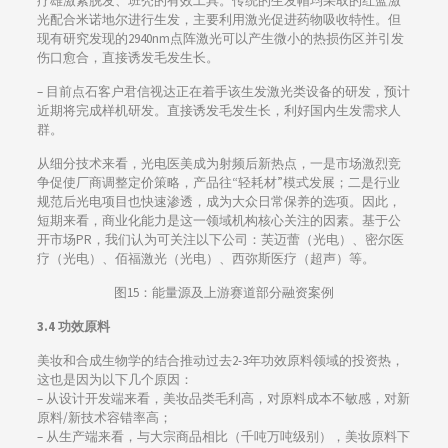
疗雄激素脱发、班秃的有效工具。传统的生发帽均采取的红蓝激
光配合米诺地尔进行生发，主要利用激光促进药物吸收特性。但
现有研究发现的2940nm点阵激光可以产生微小的热损伤区并引发
伤口愈合，直接诱发毛发生长。
– 目前点石客户君信视达正在着手该生发激光类设备的研发，预计
近期将完成样机研发。直接诱发毛发生长，利好国内生发需求人
群。
从细分技术来看，光电医美成为射频后新热点，一是市场激烈竞
争促使厂商调整定价策略，产品往“轻耗材”模式发展；二是行业
规范后光电项目也快速渗透，成为大众日常保养的选项。因此，
短期来看，商业化能力是这一领域机构核心关注的因素。基于公
开市场PR，我们认为可关注以下公司：芙迈蕾（光电）、密尔医
疗（光电）、佰福激光（光电）、西弥斯医疗（超声）等。
图15：能量源及上游赛道部分融资案例
3.4 功效原料
美妆和合成生物学的结合推动过去2-3年功效原料领域的投资热，
这也是因为以下几个原因：
– 从设计开发端来看，美妆品类毛利高，对原料成本不敏感，对新
原料/新技术容错率高；
– 从生产端来看，与大宗商品相比（千吨万吨级别），美妆原料下