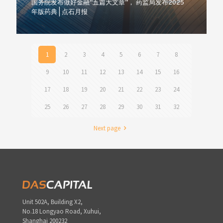
国务院发布做好金融“五篇大文章”， 药监局发布2025
年版药典 | 点石月报
1
2
3
4
5
6
7
8
9
10
11
12
13
14
15
16
17
18
19
20
21
22
23
24
25
26
27
28
29
30
31
32
Next page
Unit 502A, Building X2,
No.18 Longyao Road, Xuhui,
Shanghai 200232