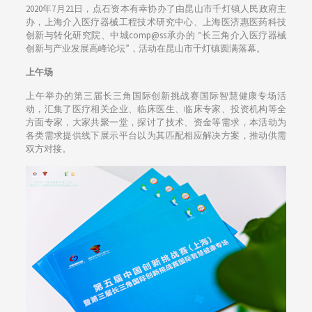
2020年7月21日，点石资本有幸协办了由昆山市千灯镇人民政府主
办，上海介入医疗器械工程技术研究中心、上海医济惠医药科技
创新与转化研究院、中城comp@ss承办的 “长三角介入医疗器械
创新与产业发展高峰论坛”，活动在昆山市千灯镇圆满落幕。
上午场
上午举办的第三届长三角国际创新挑战赛国际智慧健康专场活
动，汇集了医疗相关企业、临床医生、临床专家、投资机构等全
方面专家，大家共聚一堂，探讨了技术、资金等需求，本活动为
各类需求提供线下展示平台以为其匹配相应解决方案，推动供需
双方对接。