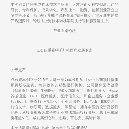
本次圆桌论坛围绕临床需求与应用、人才培训及科技创新、产品
研发、专利保护、成果转化、产品上市、融资、创新创业及企业
发展等环节，就“医疗器械全流程创新”如何推动产业发展主题展
开热烈探讨。论坛由上海技术转移学院执行院长廖玉清主持。
产业圆桌论坛
点石任重受聘千灯镇医疗发展专家
关于点石
点石资本创立于2015年，是一家为成长期项目及中后期项目提供
私募股权融资、兼并收购的精品投行机构。公司聚焦医疗健康
（创新医疗器械、生物医药、IVD及精准医疗、医疗机器人、药品/
器械流通、CRO、医疗服务、医疗信息化）和企业服务（企业级
SaaS应用、垂直行业信息化、企业云服务、MarTech、B2B交易、
前沿技术、物联网、数据服务）等领域，拥有丰富的投资及投行
经验，从投资视角为成长型企业提供精品投行服务。总计完成融
资额超50亿，成功案例心玮、心瑞、百心安、英诺伟等。
本次活动特别鸣谢中城生物医学工程COMP@SS