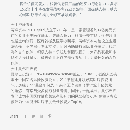
售全价值链能力，和替代进口产品的硬实力与创新力，夏尔
巴投资未来将在发展战略和行业资源等方面提供支持，助力
心玮医疗最终成为全球市场领跑者。”
关于济峰资本
济峰资本LYFE Capital成立于2015年，是一家管理着约14亿美元资
产的专业中美医疗基金。该基金致力于投资中美市场，投资领域
包括生物制药，医疗器械及医学诊断等。济峰资本与被投企业紧
密合作，不仅提供资金支持，同时协助进行国际业务拓展，找寻
海外合作伙伴，积极支持市场规划和团队提升，为产品获批和市
场准入提供帮助。被投企业不仅仅是投资项目，更是长久的合作
伙伴。
关于夏尔巴投资
夏尔巴投资SHERPA HealthcarePartners创立于2018年，创始人曾共
事于中国知名风险投资公司，2011年创建并领导其医疗投资团
队，历经了4个基金年份及100余个医疗项目（累计逾十亿美元）
的锤炼，有幸与众多优秀创业者携手同行，一起成长。夏尔巴投
资已成为中国医疗健康领域有影响力的风险投资机构,创始人多次
被评为中国健康医疗年度最佳投资人Top10。
Share