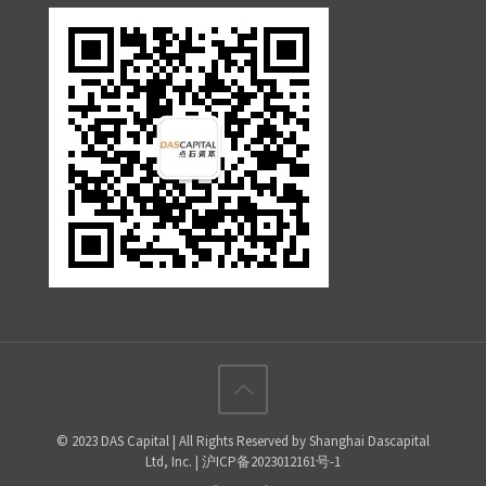
© 2023 DAS Capital | All Rights Reserved by Shanghai Dascapital
Ltd, Inc. | 沪ICP备2023012161号-1