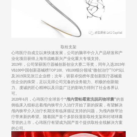
取栓支架
心玮医疗自成立以来快速发展，公司的脑卒中介入产品研发和产
业化项目获得上海市战略新兴产业化重大专项支持。
2019年，公司荣获医疗器械创新创业大赛二等奖，同年入选2019年
VB100中国创新器械榜TOP100、VB100细分领域“微创治疗”TOP5以
及2019洞见张江企业榜；次年，斩获卓悦榜年度创新医疗器械最
佳企业的殊荣，足以见得公司完备的业务能力、积极的创新能
力、虔诚的匠心精神以及日益广泛的影响力得到了社会各界认
可。
2020年6月，心玮医疗全球首个
“颅内雷帕霉素洗脱药物球囊”
的首
例临床入组标志着颅内狭窄介入治疗开始了新的探索，有望解决
颅内狭窄介入治疗长期没有临床循证支持的问题，为颅内狭窄治
疗带来新的希望。随着国产首个多阶段显影取栓支架和封堵球囊
导管的上市，心玮医疗有望成为国产首个提供取栓全线解决方案
的公司。