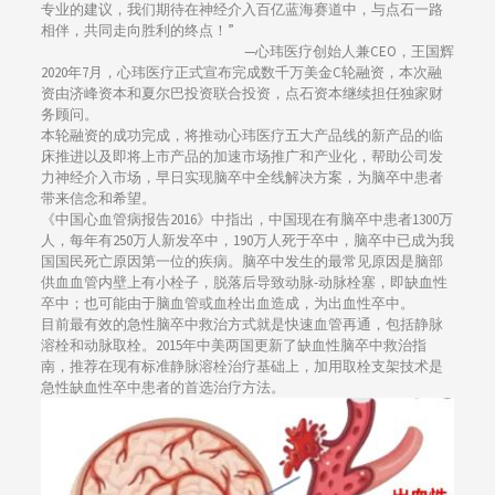
专业的建议，我们期待在神经介入百亿蓝海赛道中，与点石一路
相伴，共同走向胜利的终点！”
—心玮医疗创始人兼CEO，王国辉
2020年7月，心玮医疗正式宣布完成数千万美金C轮融资，本次融
资由济峰资本和夏尔巴投资联合投资，点石资本继续担任独家财
务顾问。
本轮融资的成功完成，将推动心玮医疗五大产品线的新产品的临
床推进以及即将上市产品的加速市场推广和产业化，帮助公司发
力神经介入市场，早日实现脑卒中全线解决方案，为脑卒中患者
带来信念和希望。
《中国心血管病报告2016》中指出，中国现在有脑卒中患者1300万
人，每年有250万人新发卒中，190万人死于卒中，脑卒中已成为我
国国民死亡原因第一位的疾病。脑卒中发生的最常见原因是脑部
供血血管内壁上有小栓子，脱落后导致动脉-动脉栓塞，即缺血性
卒中；也可能由于脑血管或血栓出血造成，为出血性卒中。
目前最有效的急性脑卒中救治方式就是快速血管再通，包括静脉
溶栓和动脉取栓。2015年中美两国更新了缺血性脑卒中救治指
南，推荐在现有标准静脉溶栓治疗基础上，加用取栓支架技术是
急性缺血性卒中患者的首选治疗方法。