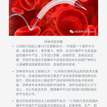
药物洗脱球囊
心玮医疗创始人兼CEO王国辉表示：“中国是一个脑卒中大
国，病患基数大，需求量大。然而，在治疗脑卒中尤其是缺
血性脑卒中产品，几乎进口垄断，价格昂贵，患者负担沉
重。尽快开发满足中国脑卒中患者的高性价比的国产神经介
入器械降低国家医保负担，造福更多的患者。”
济峰资本合伙人陈刚认为：“心玮医疗拥有高品质高技术含量
的产品，快速高效的研发注册及产业化体系和极强的商业化
能力，团队成员在心脑血管产品研发和销售具备丰富的经
验。济峰资本未来将在国际市场开发，海外先进技术人才引
进上，为公司提供支持，围绕脑卒中治疗领域打造国际领先
的平台型公司。”
夏尔巴投资管理合伙人欧阳翔宇表示：“心玮医疗是目前国内
脑卒中市场中产品线最为完善的企业，具备研发、生产、销