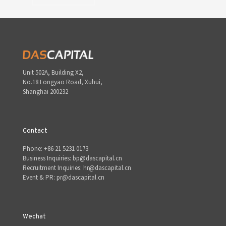
Unit 502A, Building X2,
No.18 Longyao Road, Xuhui,
Shanghai 200232
Contact
Phone: +86 21 5231 0173
Business Inquiries: bp@dascapital.cn
Recruitment Inquiries: hr@dascapital.cn
Event & PR: pr@dascapital.cn
Wechat