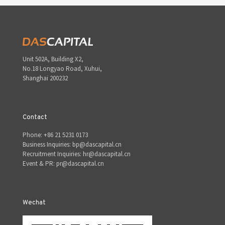
Unit 502A, Building X2,
No.18 Longyao Road, Xuhui,
Shanghai 200232
Contact
Phone: +86 21 5231 0173
Business Inquiries: bp@dascapital.cn
Recruitment Inquiries: hr@dascapital.cn
Event & PR: pr@dascapital.cn
Wechat