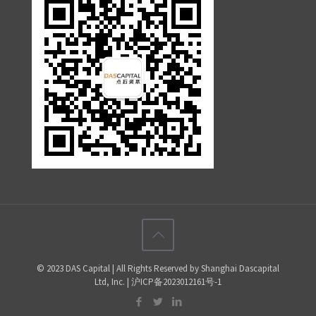
© 2023 DAS Capital | All Rights Reserved by Shanghai Dascapital
Ltd, Inc. | 沪ICP备2023012161号-1