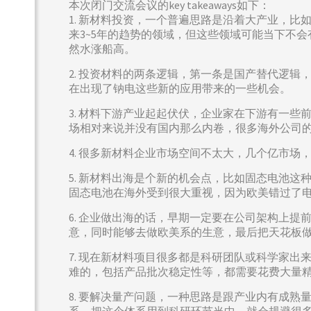
本次闭门交流会议的key takeaways如下：
1. 新材料投资，一个普遍思路是沿着大产业，
来3~5年的趋势的领域，但这些领域可能当下不
然水涨船高。
2. 投资材料的两条逻辑，第一条是国产替代逻
在出现了钠电这些新的应用带来的一些机会。
3. 材料下游产业起起伏伏，企业家在下游有一
场相对来说并没有国内那么内卷，很多海外公司
4. 很多新材料企业市场空间不太大，几个亿市
5. 新材料出海是个新的机会点，比如固态电池
固态电池在海外受到很大重视，因为欧美错过了
6. 企业做出海的话，早期一定要在公司架构上
意，同时能够去做欧美系的生意，最后把天花板
7. 现在新材料项目很多都是科研团队或科学家
难的，包括产品批次稳定性等，都需要花费大量
8. 要解决量产问题，一种思路是跟产业内有成
系，把这个体系用到科研环节当中，就会规避很多0~