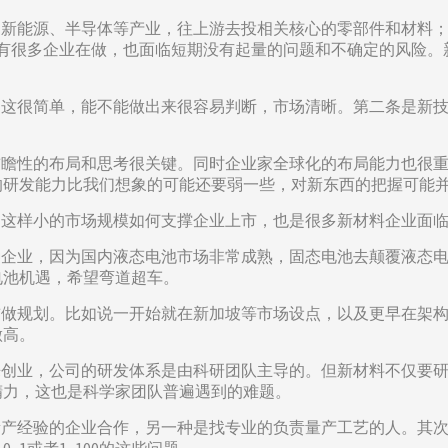
比如新能源、半导体等产业，往上游去投相关核心的零部件和材料
会有很多企业在做，也面临短期没有起量的问题和不确定的风险
辑，这很简单，能不能做出来很容易判断，市场清晰。第二条是新
些前瞻性的布局和思考很关键。同时企业家全球化的布局能力也很
的研发能力比我们想象的可能还要弱一些，对新东西的把握可能
场，这样小的市场规模如何支撑企业上市，也是很多新材料企业面
这种企业，因为国内液态电池市场非常成熟，固态电池去颠覆液态
电池机遇，希望弯道超车。
提前做规划。比如说一开始就在新加坡等市场设点，以及更早在架
做高。
出来创业，公司的研发体系是由科研团队主导的。但新材料不仅要
精力，这也是科学家团队普遍遇到的难题。
熟量产经验的企业合作，另一种是找专业的负责量产工艺的人。其
1或者1~100的这些问题。