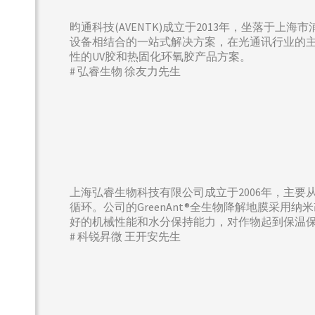
昀通科技(AVENTK)成立于2013年，坐落于上
设备相结合的一站式解决方案，在光通讯行业的主
性的UV胶和热固化环氧胶产品方案。
# 弘睿生物 徐友力先生
上海弘睿生物科技有限公司成立于2006年，主
循环。公司的GreenAnt®全生物降解地膜采
好的机械性能和水分保持能力，对作物起到保温
# 科锐昇微 王开安先生