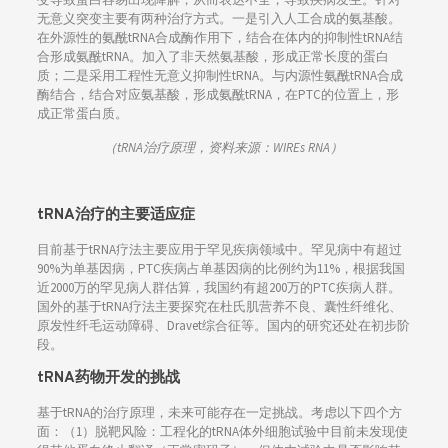
无意义突变主要有两种治疗方式。一是引入人工合成的氨基酸。
在外源性的氨酰tRNA合成酶作用下，结合在体内的抑制性tRNA结
合形成氨酰tRNA。加入了非天然氨基酸，形成正常长度的蛋白
质；二是采用工程性无意义抑制性tRNA。与内源性氨酰tRNA合成
酶结合，结合对应氨基酸，形成氨酰tRNA，在PTC的位置上，形
成正常蛋白质。
（tRNA治疗原理，资料来源：WIREs RNA）
tRNA治疗的主要适应症
目前基于tRNA疗法主要应用于罕见疾病领域中。罕见病中有超过
90%为单基因病，PTC疾病占单基因病的比例约为11%，根据我国
近2000万的罕见病人群估算，我国约有超200万的PTC疾病人群。
国外的基于tRNA疗法主要探究在杜氏肌营养不良、囊性纤维化、
原发性纤毛运动障碍、Dravet综合征等。国内的研究还处在初步阶
段。
tRNA药物开发的挑战
基于tRNA的治疗原理，未来可能存在一定挑战。考虑以下四个方
面：（1）脱靶风险：工程化的tRNA体外细胞试验中目前未发现使