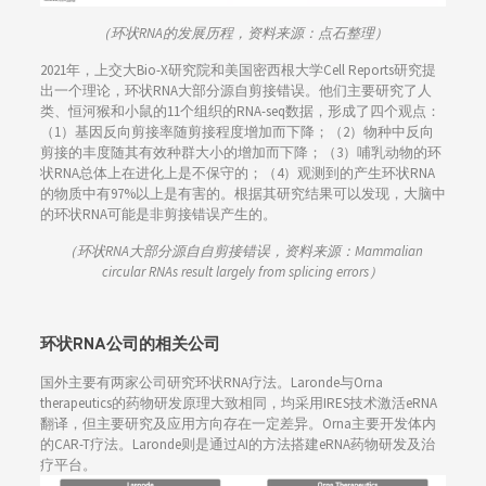
（环状RNA的发展历程，资料来源：点石整理）
2021年，上交大Bio-X研究院和美国密西根大学Cell Reports研究提
出一个理论，环状RNA大部分源自剪接错误。他们主要研究了人
类、恒河猴和小鼠的11个组织的RNA-seq数据，形成了四个观点：
（1）基因反向剪接率随剪接程度增加而下降；（2）物种中反向
剪接的丰度随其有效种群大小的增加而下降；（3）哺乳动物的环
状RNA总体上在进化上是不保守的；（4）观测到的产生环状RNA
的物质中有97%以上是有害的。根据其研究结果可以发现，大脑中
的环状RNA可能是非剪接错误产生的。
（环状RNA大部分源自自剪接错误，资料来源：Mammalian
circular RNAs result largely from splicing errors）
环状RNA公司的相关公司
国外主要有两家公司研究环状RNA疗法。Laronde与Orna
therapeutics的药物研发原理大致相同，均采用IRES技术激活eRNA
翻译，但主要研究及应用方向存在一定差异。Orna主要开发体内
的CAR-T疗法。Laronde则是通过AI的方法搭建eRNA药物研发及治
疗平台。