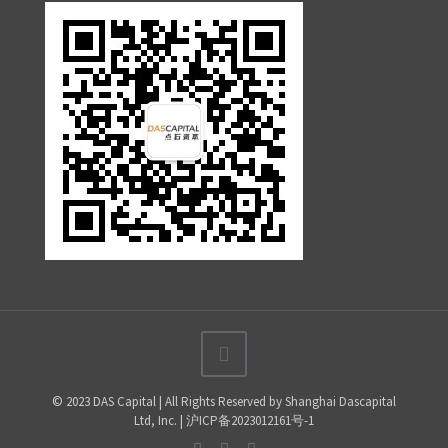
© 2023 DAS Capital | All Rights Reserved by Shanghai Dascapital
Ltd, Inc. | 沪ICP备2023012161号-1