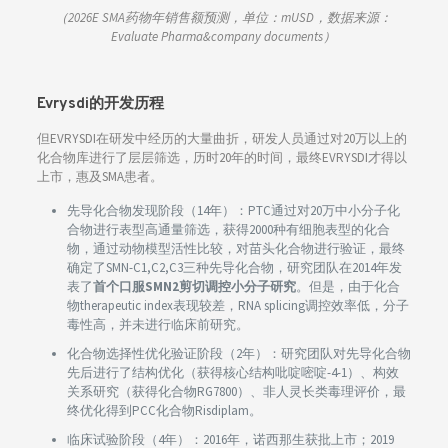
（2026E SMA药物年销售额预测，单位：mUSD，数据来源：
Evaluate Pharma&company documents）
Evrysdi的开发历程
但EVRYSDI在研发中经历的大量曲折，研发人员通过对20万以上的
化合物库进行了层层筛选，历时20年的时间，最终EVRYSDI才得以
上市，惠及SMA患者。
先导化合物发现阶段（14年）：PTC通过对20万中小分子化
合物进行表型高通量筛选，获得2000种有细胞表型的化合
物，通过动物模型活性比较，对苗头化合物进行验证，最终
确定了SMN-C1,C2,C3三种先导化合物，研究团队在2014年发
表了
首个口服SMN2剪切调控小分子研究
。但是，由于化合
物therapeutic index表现较差，RNA splicing调控效率低，分子
毒性高，并未进行临床前研究。
化合物选择性优化验证阶段（2年）：研究团队对先导化合物
先后进行了结构优化（获得核心结构吡啶嘧啶-4-1）、构效
关系研究（获得化合物RG7800）、非人灵长类毒理评价，最
终优化得到PCC化合物Risdiplam。
临床试验阶段（4年）：2016年，诺西那生获批上市；2019