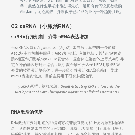
变得更为活跃。Big Pharma也在逐步回归这个领域，如诺
华，虽然在行业早期未能占得先机，近期有传闻说意欲收购
Alnylam，无论真假，并购似乎已经成为业内一种趋势共识。
02 saRNA（小激活RNA）
saRNA疗法机制：介导mRNA表达增加
当saRNA装载到Argonaute2（Ago2）蛋白后，其中的一条链被
Ago2从中间切断并脱落；Ago2复合体进入细胞核，其与RNA解旋
酶A相互作用形成Ago2-RHA复合体；复合体在染色体上寻找与引导
链互补的基因序列并结合，吸引聚合酶相关因子1(PAF1)形成RNA
介导的转录激活复合体，进一步吸引并激活RNA聚合酶II，导致
mRNA表达的增加。目前主要用于研究肿瘤治疗。
（saRNA原理，资料来源：Small Activating RNAs：Towards the
Development of New Therapeutic Agents and Clinical Treatments）
RNA激活的优势
RNA激活主要利用短的非编码寡核苷酸来靶向和上调内源基因的转
录，从而恢复蛋白质的天然功能。具备几大优势（1）具有几乎无
限的靶基因，持久激活靶基因；（2）不改变基因组，恢复基因的