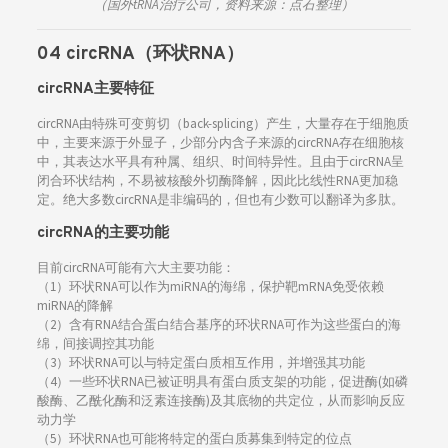
（国外tRNA治疗公司，资料来源：点石整理）
04 circRNA（环状RNA）
circRNA主要特征
circRNA由特殊可变剪切（back-splicing）产生，大量存在于细胞质
中，主要来源于外显子，少部分内含子来源的circRNA存在细胞核
中，其表达水平具有种属、组织、时间特异性。且由于circRNA呈
闭合环状结构，不易被核酸外切酶降解，因此比线性RNA更加稳
定。绝大多数circRNA是非编码的，但也有少数可以翻译为多肽。
circRNA的主要功能
目前circRNA可能有六大主要功能：
（1）环状RNA可以作为miRNA的海绵，保护靶mRNA免受依赖
miRNA的降解
（2）含有RNA结合蛋白结合基序的环状RNA可作为这些蛋白的海
绵，间接调控其功能
（3）环状RNA可以与特定蛋白质相互作用，并增强其功能
（4）一些环状RNA已被证明具有蛋白质支架的功能，促进酶(如磷
酸酶、乙酰化酶和泛素连接酶)及其底物的共定位，从而影响反应
动力学
（5）环状RNA也可能将特定的蛋白质募集到特定的位点