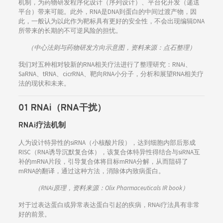
机制，为药物研发程序化设计（序列设计）、平台化开发（递送
平台）带来可能。此外，RNA是DNA到蛋白的中间过渡产物，因
此，一般认为以此作为靶标具有更好的安全性，不会出现编辑DNA
所带来的长期的不可逆风险的担忧。
（中心法则与药物研发方向示意图，资料来源：点石整理）
我们对五种相对较新的RNA相关疗法进行了整理研究：RNAi、
SaRNA、tRNA、cicrRNA、靶向RNA小分子，分析和展望RNA相关疗
法的现状和未来。
01 RNAi（RNA干扰）
RNAi疗法机制
人为设计特异性的siRNA（小核酸片段），达到细胞内部后形成
RISC（RNA诱导沉默复合体），该复合体特异性得结合与siRNA互
补的mRNA片段，引导复合体将目标mRNA分解，从而阻碍了
mRNA的翻译，通过这种方法，消除体内致病蛋白。
（RNAi原理，资料来源：Olix Pharmaceuticals IR book）
对于过表达蛋白或异常表达蛋白引起的疾病，RNAi疗法具有非常
好的前景。