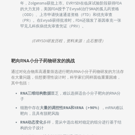
年，Zolgensma获批上市。EVRYSDI在临床试验阶段获得FDA
的大力支持，美国FDA授予了Evrysdi治疗SMA的孤儿药资格
（ODD）、上市申请快速通道资格（FTD）和优先审查
（PR）。在Evrysdi获得批准时，FDA还颁发了基因泰克一张
罕见儿科疾病优先审查凭证（PRV）。
（EVRYSDI研发历程，资料来源：点石整理）
靶向RNA小分子药物研发的挑战
通过对化合物库高通量筛选进行靶向RNA小分子药物研发的方法存
在大量问题，但想要理性设计时，科学家们同样面临重重困难，
其中包括：
RNA三维结构数据
匮乏，难以选择适合小分子靶向的RNA分
子
细胞中存在
大量的调控性RNA和tRNA（>90%）
，mRNA难以
靶向，且具有脱靶风险
RNA动态变化
多样，需从中选出相对稳定的组分进行基于结
构的分子设计