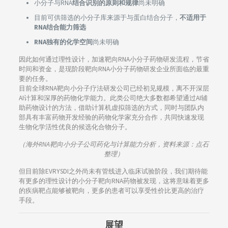
小分子与RNA
结合识别的原则和规律
尚未明确
目前可供筛选的小分子库来源于与蛋白结合分子，
不适用于
RNA结合能力筛选
RNA独有的化学空间
尚未明确
因此如何通过理性设计，加速靶向RNA小分子药物研发流程，节省
时间和资金，是现阶段靶向RNA小分子药物研发企业所面临的最重
要的任务。
目前全球RNA靶向小分子疗法研发公司已经初见规模，离不开深层
AI计算和深厚的药物化学能力。此类公司绝大多数都希望通过AI辅
助药物设计的方法，借助计算机虚拟筛选的方式，同时与团队内
部具有丰富药物开发经验的药物化学家充分合作，共同快速发现
生物化学活性优良的候选化合物分子。
（海外RNA靶向小分子公司药化与计算能力分析，资料来源：点石
整理）
但目前除EVRYSDI之外尚未有管线进入临床试验阶段，我们期待能
有更多的理性设计的小分子靶向RNA药物被发现，这将意味着更多
的疾病靶点能够被靶向，更多的患者可以享受性价比更高的治疗
手段。
展望