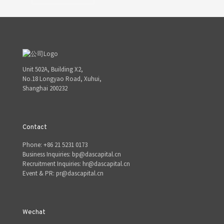
Unit 502A, Building X2,
No.18 Longyao Road, Xuhui,
Shanghai 200232
Contact
Phone: +86 21 5231 0173
Business Inquiries: bp@dascapital.cn
Recruitment Inquiries: hr@dascapital.cn
Event & PR: pr@dascapital.cn
Wechat