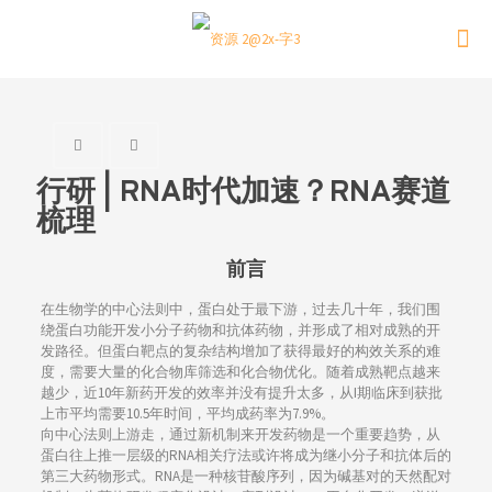
行研 | RNA时代加速？RNA赛道
梳理
前言
在生物学的中心法则中，蛋白处于最下游，过去几十年，我们围
绕蛋白功能开发小分子药物和抗体药物，并形成了相对成熟的开
发路径。但蛋白靶点的复杂结构增加了获得最好的构效关系的难
度，需要大量的化合物库筛选和化合物优化。随着成熟靶点越来
越少，近10年新药开发的效率并没有提升太多，从I期临床到获批
上市平均需要10.5年时间，平均成药率为7.9%。
向中心法则上游走，通过新机制来开发药物是一个重要趋势，从
蛋白往上推一层级的RNA相关疗法或许将成为继小分子和抗体后的
第三大药物形式。RNA是一种核苷酸序列，因为碱基对的天然配对