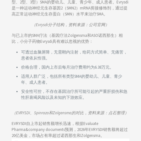
型、2型、3型）SMA的婴幼儿、儿童、青少年、成人患者。Evrysdi
是一种运动神经元生存基因2（SMN2）mRNA剪接修饰剂，通过提
高正常运动神经元生存蛋白（SMN）水平来治疗SMA。
（Evrysdi分子结构，资料来源：公司官网）
与已上市的SMA疗法（基因疗法Zolgensma和ASO诺西那生）相
比，小分子药物Evrysdi具有难以忽视的优势：
可透过血脑屏障，无需鞘内注射，给药方式简单、无痛苦，
患者依从性强。
价格合理，国内上市后每月治疗费用约为6.38万元。
适用人群广泛，包括所有类型SMA的婴幼儿、儿童、青少
年、成人患者。
安全性可控，不存在基因治疗所可能引起的严重肝损伤和急
性肝衰竭风险以及未知的下游效应。
（EVRYSDI、Spinraza和Zolgensma的对比，资料来源：点石整理）
EVRYSDI自上市起销售额增长迅速，根据Evaluate
Pharma&company documents预测，2026年EVRYSDI销售额将超过
20亿美金，市场占有率超过诺西那生和Zolgensma。