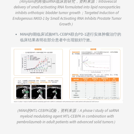
（Alnylam的两项saRNA临床前研究，资料来源：Intravesical
delivery of small activating RNA formulated into lipid nanoparticles
inhibits orthotopic bladder tumor growth；Targeted Induction of
Endogenous NKX3-1 by Small Activating RNA Inhibits Prostate Tumor
Growth）
MiNA的I期临床试验MTL-CEBPA联合PD-1进行实体肿瘤治疗的
临床结果表明在部分患者中出现较好疗效。
（MiNA的MTL-CEBPA试验，资料来源：A phase I study of saRNA
myeloid modulating agent MTL-CEBPA in combination with
pembrolizumab in adult patients with advanced solid tumors）