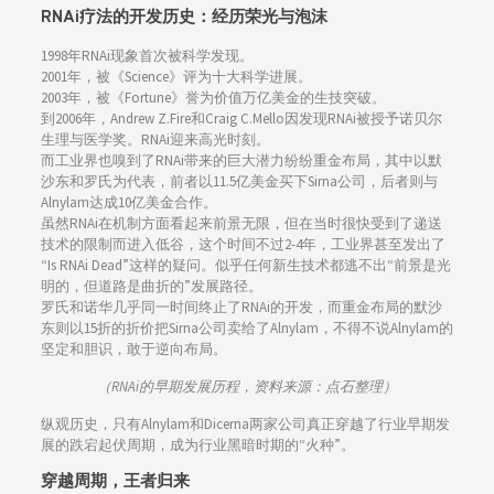
RNAi疗法的开发历史：经历荣光与泡沫
1998年RNAi现象首次被科学发现。
2001年，被《Science》评为十大科学进展。
2003年，被《Fortune》誉为价值万亿美金的生技突破。
到2006年，Andrew Z.Fire和Craig C.Mello因发现RNAi被授予诺贝尔
生理与医学奖。RNAi迎来高光时刻。
而工业界也嗅到了RNAi带来的巨大潜力纷纷重金布局，其中以默
沙东和罗氏为代表，前者以11.5亿美金买下Sirna公司，后者则与
Alnylam达成10亿美金合作。
虽然RNAi在机制方面看起来前景无限，但在当时很快受到了递送
技术的限制而进入低谷，这个时间不过2-4年，工业界甚至发出了
“Is RNAi Dead”这样的疑问。似乎任何新生技术都逃不出“前景是光
明的，但道路是曲折的”发展路径。
罗氏和诺华几乎同一时间终止了RNAi的开发，而重金布局的默沙
东则以15折的折价把Sirna公司卖给了Alnylam，不得不说Alnylam的
坚定和胆识，敢于逆向布局。
（RNAi的早期发展历程，资料来源：点石整理）
纵观历史，只有Alnylam和Dicerna两家公司真正穿越了行业早期发
展的跌宕起伏周期，成为行业黑暗时期的“火种”。
穿越周期，王者归来