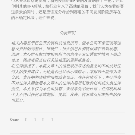
但从资本市场角度看，新冠疫情给mRNA的发展助推了一把，并延
伸到其他RNA领域，给行业带来了高估值溢价，我们认为在看好赛
道前景的同时，还是应该充分考虑到赛道的不同发展阶段所存在
的不确定风险，理性投资。
免责声明
相关内容基于已公开的资料或信息撰写，但本公司不保证该等信
息及资料的完整性、准确性，所含信息及资料保持在最新状态。
同时，本公司有权对本报告所含信息在不发出通知的情形下做出
修改，阅读者应当自行关注相应的更新或修改。
在任何情况下，本篇文章中的信息或所表述的意见均不构成对任
何人的投资建议，无论是否已经明示或暗示，本报告不能作为道
义的、责任的和法律的依据或者凭证。在任何情况下，本公司亦
不对任何人因使用本文章中的任何内容所引致的任何损失负任何
责任。本文章仅为本公司所有，未经事先书面许可，任何机构和
个人不得以任何形式翻版、复制、发表、转发或引用本报告的任
何部分。
Share