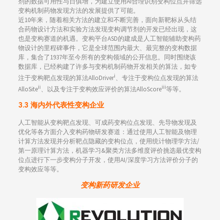
剂的数据可用性与日俱增，为建立使用AI合理识别变构位点并筛选
变构机制药物发现方法的发展提供了可能。
近10年来，随着相关方法的建立和不断完善，面向新靶标从头结
合药物设计方法和实验方法发现变构调节剂的开发已经出现，这
也是变构赛道的机遇。变构平台ASD的建成是人工智能辅助变构药
物设计的里程碑事件，它是全球范围内最大、最完整的变构数据
库，集合了1937年至今所有的变构领域的公开信息。同时围绕该
数据库，已经构建了许多与变构机制药物开发相关的算法，如专
i
注于变构靶点发现的算法AlloDriver
、专注于变构位点发现的算法
ii
iii
AlloSite
、以及专注于变构效应评价的算法AlloScore
等等。
3.3 海内外代表性变构企业
人工智能从变构靶点发现、可成药变构位点发现、先导物发现及
优化等各方面介入变构药物研发赛道：通过使用人工智能及物理
计算方法发现并分析靶点隐藏的变构位点，使用统计物理学方法/
第一原理计算方法，机器学习&聚类方法多维度评价挑选最优变构
位点进行下一步变构分子开发，使用AI/深度学习方法评价分子的
变构效应等等。
变构新药研发企业