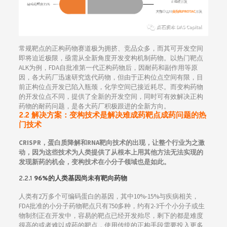
常规靶点的正构药物赛道极为拥挤、竞品众多，而其可开发空间
即将迫近极限，亟需从全新角度开发变构机制药物。以热门靶点
ALK为例，FDA自批准第一代正构药物后，因耐药和副作用等原
因，各大药厂迅速研究迭代药物，但由于正构位点空间有限，目
前正构位点开发已陷入瓶颈，化学空间已接近耗尽。而变构药物
的开发位点不同，提供了全新的开发空间，同时可有效解决正构
药物的耐药问题，是各大药厂积极跟进的全新方向。
2.2 解决方案：变构技术是解决难成药靶点成药问题的热
门技术
CRISPR，蛋白质降解和RNA靶向技术的出现，让整个行业为之激
动，因为这些技术为人类提供了从根本上用其他方法无法实现的
发现新药的机会，变构技术在小分子领域也是如此。
2.2.1
96%的人类基因尚未有靶向药物
人类有2万多个可编码蛋白的基因，其中10%-15%与疾病相关，
FDA批准的小分子药物靶点只有750多种，约有2-3千个小分子或生
物制剂正在开发中，容易的靶点已经开发殆尽，剩下的都是难度
很高的或者难以成药的靶点，使用传统的正构手段需要投入更多