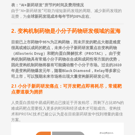
表：“AI+新药研发”所节约时间及费用情况
由于“AI+新药研发”可助力缩短新药发现的周期、减少新药发现的
花费，为
全球新药发现成本每年节约30%左右
。
2. 变构机制药物是小分子药物研发领域的蓝海
目前已上市药物中95%为正构药物，而未开发的靶点大都是难度
很高或难以成药的靶点，未来小分子新药研发重点在变构药物
（Allosteric Drug）和靶向蛋白降解技术（PROTAC）。由于变
构机制药物具有常规小分子药物在合成和成药性等方面的优势，
因此变构机制药物将极有可能撬动整个小分子市场。过去的2020
年是变构药物爆发元年，随着Black Diamond，Relay等多家公
司上市，可以预期未来市场将出现大量变构新药研发公司。
2.1 小分子新药研发痛点：可开发靶点即将耗尽，常规靶
点赛道极为拥挤
人类蛋白质组中易成药靶点已接近于开发殆尽，而剩下占比85%的
难成药靶点需要投入更多的时间和经济成本才可能成功。变构技
术和PROTAC技术已被公认为是在目前新药研发中找到增量的最佳
方案。