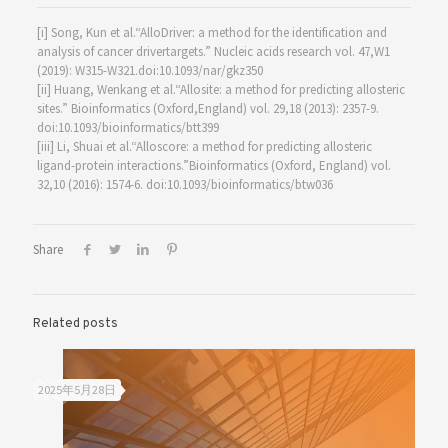
[i] Song, Kun et al.“AlloDriver: a method for the identification and
analysis of cancer drivertargets.” Nucleic acids research vol. 47,W1
(2019): W315-W321.doi:10.1093/nar/gkz350
[ii] Huang, Wenkang et al.“Allosite: a method for predicting allosteric
sites.” Bioinformatics (Oxford,England) vol. 29,18 (2013): 2357-9.
doi:10.1093/bioinformatics/btt399
[iii] Li, Shuai et al.“Alloscore: a method for predicting allosteric
ligand-protein interactions.”Bioinformatics (Oxford, England) vol.
32,10 (2016): 1574-6. doi:10.1093/bioinformatics/btw036
Share
Related posts
2025年5月28日