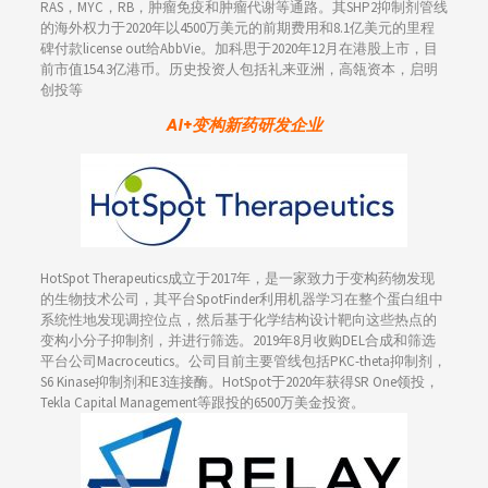
RAS，MYC，RB，肿瘤免疫和肿瘤代谢等通路。其SHP2抑制剂管线
的海外权力于2020年以4500万美元的前期费用和8.1亿美元的里程
碑付款license out给AbbVie。加科思于2020年12月在港股上市，目
前市值154.3亿港币。历史投资人包括礼来亚洲，高瓴资本，启明
创投等
AI+变构新药研发企业
HotSpot Therapeutics成立于2017年，是一家致力于变构药物发现
的生物技术公司，其平台SpotFinder利用机器学习在整个蛋白组中
系统性地发现调控位点，然后基于化学结构设计靶向这些热点的
变构小分子抑制剂，并进行筛选。2019年8月收购DEL合成和筛选
平台公司Macroceutics。公司目前主要管线包括PKC-theta抑制剂，
S6 Kinase抑制剂和E3连接酶。HotSpot于2020年获得SR One领投，
Tekla Capital Management等跟投的6500万美金投资。