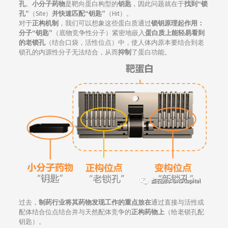
孔
。
小分子药物
是靶向蛋白构型的
钥匙
，因此问题就在于
找到“锁
孔”
（Site）
并快速匹配“钥匙”
（Hit）。
对于
正构机制
，我们可以想象这些蛋白质通过
锁钥原理起作用：
分子“钥匙”
（底物竞争性分子）紧密地嵌入
蛋白质上能轻易看到
的老锁孔
（结合口袋，活性位点）中，使人体内原本要结合到老
锁孔的内源性分子无法结合，从而
抑制
了蛋白功能。
过去，
制药行业将其药物发现工作的重点放在
通过直接与活性或
配体结合位点结合并与天然配体竞争的
正构药物上
（给老锁孔配
钥匙）。