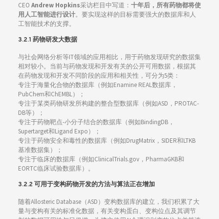
CEO
Andrew Hopkins
采访栏目中写道：
十年后，所有药物都将使
用人工智能进行设计
。要实现这样的目标需要强大的数据库和人
工智能技术的支撑。
3.2.1 药物
研发
大数据
与社会网络分析等IT领域的应用相比，用于药物发现研究的数据集
相对较小。当前与药物发现和开发有关的公开可用数据，根据其
在药物发现和开发不同阶段的应用和相关性，可分为5类：
专注于海量化合物的数据库（例如Enamine REAL数据库，
PubChem和ChEMBL）；
专注于某类药物研发所构建的整合型数据库（例如ASD，PROTAC-
DB等）；
专注于药物靶点-小分子结合的数据库（例如BindingDB，
Supertarget和Ligand Expo）；
专注于药物安全和毒性的数据库（例如DrugMatrix，SIDER和LTKB
基准数据集）；
专注于临床的数据库（例如ClinicalTrials.gov，PharmaGKB和
EORTC临床试验数据库）。
3.2.2 可用于变构药物开发的方法与算法正在增加
随着Allosteric Database（ASD）变构数据库的建立，我们积累了大
量与变构有关的标准化数据，有关变构蛋白、变构位点及其调节