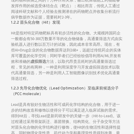
现药物和疾病之间的千万种作用关系，输出机体细胞上药物能够
发挥作用的候选受体结合点（靶点）；相比而言，传统人工通过
阅读科研文献和个人经验去推测潜在的药物靶点并收集分析流行
病学数据作为证据，需要耗时2-3年。
1.2.2 苗头化合物（Hit）发现
Hit是指对特定药物靶标具有初步活性的化合物。大规模跨国药企
一般都会有50-300万数量不等的化合物储备，高通量筛选方式由实
验机器人进行数以百万计的试验，因此成本非常高昂。现在，有
些AI+Drug企业的化合物数据库达到16B+，远超过传统药企的实体
库可覆盖的化学空间；同时学者们已经纷纷倡导利用AI/ML开发有
效和准确的
虚拟筛选
方法，以取代昂贵且耗时的高通量筛选过
程，常见的有两种，一种是利用深度学习开发虚拟筛选技术以取
代高通量筛选，另一种是利用人工智能图像识别技术优化高通量
筛选过程。
1.2.3 先导化合物优化（Lead Optimization）至临床前候选分子
（PCC molecule）
Lead是具有较好生物活性和可成药化学结构的化合物，用于进一
步的结构改造和修饰以使得分子可以满足进入临床试验的需求。
得到Hit后，寻找Lead是新药研发中的关键一步（Hit-to-Lead)。该
过程通过采用骨架跃迁、基团替换、结构简化、分子杂交等方法
对苗头化合物的化学结构进行修饰，使Hit的生物活性和选择性提
高，同时物理化学性质、药代动力学和毒理学性质得到改善，最