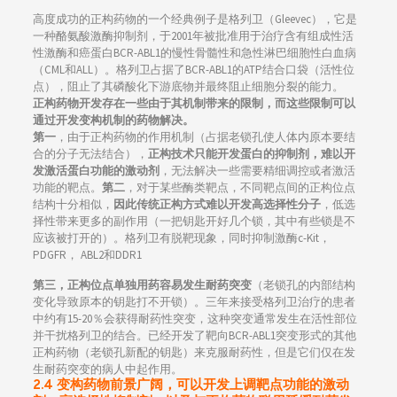
高度成功的正构药物的一个经典例子是格列卫（Gleevec），它是
一种酪氨酸激酶抑制剂，于2001年被批准用于治疗含有组成性活
性激酶和癌蛋白BCR-ABL1的慢性骨髓性和急性淋巴细胞性白血病
（CML和ALL）。格列卫占据了BCR-ABL1的ATP结合口袋（活性位
点），阻止了其磷酸化下游底物并最终阻止细胞分裂的能力。
正构药物开发存在一些由于其机制带来的限制，而这些限制可以
通过开发变构机制的药物解决。
第一
，由于正构药物的作用机制（占据老锁孔使人体内原本要结
合的分子无法结合），
正构技术只能开发蛋白的抑制剂，难以开
发激活蛋白功能的激动剂
，无法解决一些需要精细调控或者激活
功能的靶点。
第二
，对于某些酶类靶点，不同靶点间的正构位点
结构十分相似，
因此传统正构方式难以开发高选择性分子
，低选
择性带来更多的副作用（一把钥匙开好几个锁，其中有些锁是不
应该被打开的）。格列卫有脱靶现象，同时抑制激酶c-Kit，
PDGFR， ABL2和DDR1
第三，正构位点单独用药容易发生耐药突变
（老锁孔的内部结构
变化导致原本的钥匙打不开锁）。三年来接受格列卫治疗的患者
中约有15-20％会获得耐药性突变，这种突变通常发生在活性部位
并干扰格列卫的结合。已经开发了靶向BCR-ABL1突变形式的其他
正构药物（老锁孔新配的钥匙）来克服耐药性，但是它们仅在发
生耐药突变的病人中起作用。
2.4 变构药物前景广阔，可以开发上调靶点功能的激动