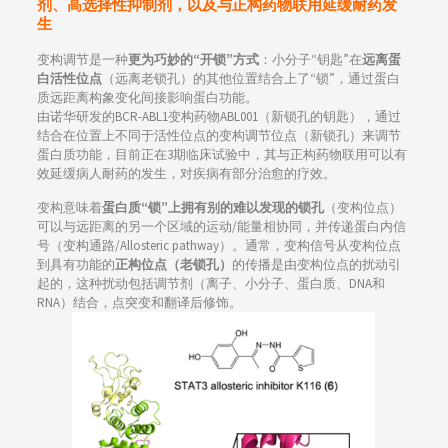
剂、高选择性抑制剂，以及与正构药物联用延缓耐药发
生
变构调节是一种
更为巧妙的“开锁”方式
：小分子“钥匙”在
远离蛋
白活性位点
（远离老锁孔）的其他位置结合上了“锁”，通过蛋白
质远距离构象变化间接影响蛋白功能。
由诺华研发的BCR-ABL1变构药物ABL001（新锁孔的钥匙），通过
结合在位置上不同于活性位点的变构调节位点（新锁孔）来调节
蛋白质功能，目前正在3期临床试验中，其与正构药物联用可以有
效延缓病人耐药的发生，对疾病有部分治愈的疗效。
变构意味着
蛋白质“锁”上拥有别的难以发现的锁孔
（变构位点）
可以与远距离的另一个区域的运动/能量相协同，并传递蛋白内信
号（变构通路/Allosteric pathway）。通常，变构信号从变构位点
到具有功能的
正构位点（老锁孔）
的传播是由变构位点的扰动引
起的，这种扰动包括调节剂（离子、小分子、蛋白质、DNA和
RNA）结合，点突变和翻译后修饰。