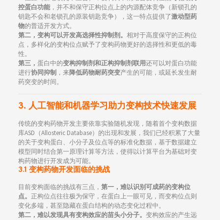
控蛋白功能
，并不和保守正构位点上的内源配体竞争（新锁孔的
钥匙不会和老锁孔的原装钥匙竞争），这一特点提供了
激动型药
物
的普适开发方式。
第二，变构可以开发高选择性抑制剂。
相对于高度保守的正构位
点，多样化的变构位点赋予了变构药物更好的选择性和更低的毒
性。
第三，
蛋白中的
变构抑制剂和正构抑制剂联用
还可以对蛋白功能
进行
协同抑制
，来
降低药物耐药突变
产生的可能，或延长发生耐
药突变的时间。
3. 人工智能和机器学习助力变构技术快速发展
传统的变构药物开发主要依靠实验随机发现，随着首个变构数据
库ASD（Allosteric Database）的出现和发展，我们已经积累了大量
的关于变构蛋白、小分子及位点等的标准化数据，基于数据建立
模型同时结合第一原理计算等方法，使得以计算平台为基础对变
构药物进行开发成为可能。
3.1 变构药物开发面临的挑战
目前变构面临的挑战有三点，
第一，难以识别可成药的变构位
点。
正构位点往往极为保守，在蛋白上一眼可见，而变构位点则
变化多端，甚至隐藏在蛋白结构的动态变化过程中。
第二，难以发现具有变构效应的苗头小分子。
变构效应的产生远