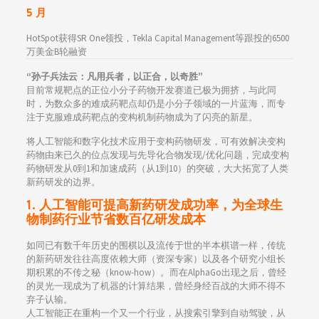
5 月
HotSpot获得SR One领投，Tekla Capital Management等跟投的6500
万美金B轮融资
“孙子兵法云：凡用兵者，以正合，以奇胜”
目前常规靶点的正位小分子药物开发赛道已极为拥挤，与此同
时，为数众多的难成药靶点却仍是小分子领域的一片蓝海，而专
注于克服难成药靶点的变构机制药物成为了闪亮的新星。
将人工智能和数字化技术应用于变构药物研发，可有效解决变构
药物由来已久的位点发现与先导化合物发现/优化问题，完成变构
药物研发从0到1和加速成药（从1到10）的突破，大大拓宽了人类
新药研发的边界。
1. 人工智能可提高新药研发成功率，为全球生
物制药行业节省数百亿研发成本
如同已有数千年历史的围棋以及流传于世的半本棋谱一样，传统
的新药研发往往高度依赖大师（资深专家）以及各个研究小组长
期积累的不传之秘（know-how）。而在AlphaGo出现之后，曾经
的灵光一现成为了机器的计算结果，曾经身经百战的大师不得不
弃子认输。
人工智能正在重构一个又一个行业，从搜索引擎到自动驾驶，从