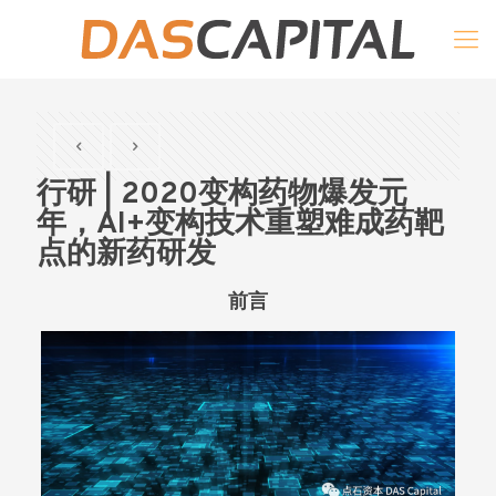
行研 | 2020变构药物爆发元
年，AI+变构技术重塑难成药靶
点的新药研发
前言