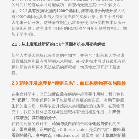
的时间和经济成本才可能成功，而变构无疑是其中一种解决方
案。2.2.2
具有疾病证据的4000个基因可潜在地用于药物开发
大约
有4000个基因已具备与人类疾病关联的实验证据，但由于各种原
因尚未开始开发。这些潜在靶点已准备好使用AI+变构技术从头开
始发现药物，这意味着与现有的FDA批准的可用药物总数相比，增
加了至少4倍。
2.2.3
从未发现过新药的1.5k个基因有机会用变构解锁
新的人类基因靶标代表着新的生物学，并包含了制药和人类健康
最具挑战性和最有希望的未来靶标。AI+变构技术可以解锁现有靶
标的新位点和原本无法成药的新靶标，为药物发现开辟了新途
径。
2.3
药物开发原理是“锁钥关系”，而正构药物存在局限性
在生命科学中，当已知
蛋白质
在疾病中起重要作用时，我们称其
为“
靶标
”。药物靶标的例子包括引起炎症的蛋白质，有助于肿瘤
生长的蛋白质，病毒攻击并感染人类细胞的蛋白质等。在药物研
究中，我们的目标是发现与这些靶标有强烈相互作用，并
降低
（或增强）其功能的分子
。
在靶向药物的设计中，
药物与蛋白
的结合就像
钥匙与锁孔
的关
系。
蛋白是锁
，
正构位点
（Orthosteric site）是蛋白“锁”上
能轻易
看到的锁孔
，
变构位点
（Allosteric site）是蛋白“锁”上
隐藏的新锁