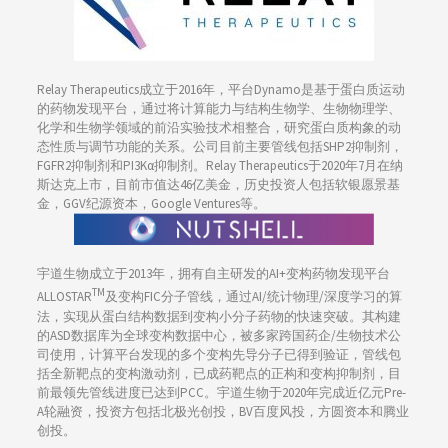
Relay Therapeutics成立于2016年，平台Dynamo是基于蛋白质运动
的药物发现平台，通过将计算能力与结构生物学、生物物理学、
化学和生物学领域的前沿实验技术相整合，研究蛋白质构象的动
态性质与调节功能的关系。公司目前主要管线包括SHP2抑制剂，
FGFR2抑制剂和PI3Kα抑制剂。Relay Therapeutics于2020年7月在纳
斯达克上市，目前市值达46亿美金，历史投资人包括软银愿景基
金，GGV纪源资本，Google Ventures等。
宇道生物成立于2013年，拥有自主研发的AI+变构药物发现平台
TM
ALLOSTAR
及变构FIC分子管线，通过AI/统计物理/深度学习的算
法，实现从蛋白结构数据到变构小分子药物的快速突破。其构建
的ASD数据库为全球变构数据中心，被多家跨国药企/生物技术公
司使用，计算平台发现的多个变构先导分子已得到验证，管线包
括全新靶点的变构激动剂，已成药靶点的正构和变构抑制剂，目
前最领先管线进度已达到PCC。宇道生物于2020年完成近亿元Pre-
A轮融资，投资方包括北极光创投，BV百度风投，方圆资本和腾业
创投。