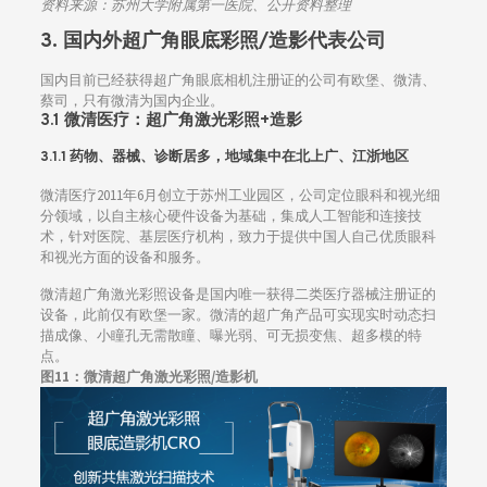
资料来源：苏州大学附属第一医院、公开资料整理
3. 国内外超广角眼底彩照/造影代表公司
国内目前已经获得超广角眼底相机注册证的公司有欧堡、微清、
蔡司，只有微清为国内企业。
3.1 微清医疗：超广角激光彩照+造影
3.1.1 药物、器械、诊断居多，地域集中在北上广、江浙地区
微清医疗2011年6月创立于苏州工业园区，公司定位眼科和视光细
分领域，以自主核心硬件设备为基础，集成人工智能和连接技
术，针对医院、基层医疗机构，致力于提供中国人自己优质眼科
和视光方面的设备和服务。
微清超广角激光彩照设备是国内唯一获得二类医疗器械注册证的
设备，此前仅有欧堡一家。微清的超广角产品可实现实时动态扫
描成像、小瞳孔无需散瞳、曝光弱、可无损变焦、超多模的特
点。
图11：微清超广角激光彩照/造影机