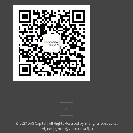
© 2023 DAS Capital | All Rights Reserved by Shanghai Dascapital
Ltd, Inc. | 沪ICP备2023012161号-1