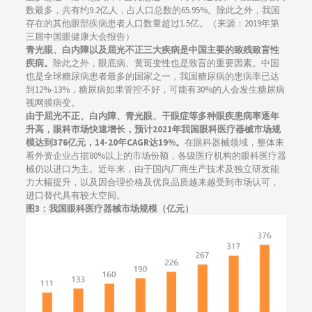
数最多，共有约9.2亿人，占人口总数的65.95%。除此之外，我国
存在的其他眼部疾病患者人口数量超过1.5亿。（来源：2019年第
三届中国眼健康大会报告）
青光眼、白内障以及屈光不正三大疾病是中国主要的致残致盲性
疾病。
除此之外，眼底病、黄斑变性也是致盲的重要因素。中国
也是全球糖尿病患者最多的国家之一，我国糖尿病的患病率已达
到12%-13%，糖尿病如果管控不好，可能有30%的人会发生糖尿病
视网膜病变。
由于屈光不正、白内障、青光眼、干眼症等多种眼疾患病率逐年
升高，眼科市场快速增长，预计2021年我国眼科医疗器械市场规
模达到376亿元，14-20年CAGR达19%。
在眼科器械领域，整体来
看外资企业占据80%以上的市场份额，各级医疗机构的眼科医疗器
械仍以进口为主。近年来，由于国内厂商生产技术及独立研发能
力大幅提升，以及因合理价格及优良品质越来越受到市场认可，
进口替代具有较大空间。
图3：我国眼科医疗器械市场规模（亿元）