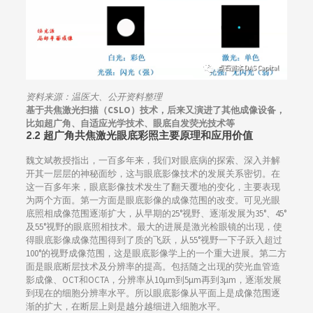
资料来源：
温医大、公开资料整理
基于共焦激光扫描（CSLO）技术，后来又演进了其他成像设备，
比如超广角、自适应光学技术、眼底自发荧光技术等
2.2 超广角共焦激光眼底彩照主要原理和应用价值
魏文斌教授指出，一百多年来，我们对眼底病的探索、深入并解
开其一层层的神秘面纱，这与眼底影像技术的发展关系密切。在
这一百多年来，眼底影像技术发生了翻天覆地的变化，主要表现
为两个方面。第一方面是眼底影像的成像范围的改变。可见光眼
底照相成像范围逐渐扩大，从早期的25°视野、逐渐发展为35°、45°
及55°视野的眼底照相技术。最大的进展是激光检眼镜的出现，使
得眼底影像成像范围得到了质的飞跃，从55°视野一下子跃入超过
100°的视野成像范围，这是眼底影像学上的一个重大进展。第二方
面是眼底断层技术及分辨率的提高。包括随之出现的荧光血管造
影成像、OCT和OCTA，分辨率从10μm到5μm再到3μm，逐渐发展
到现在的细胞分辨率水平。所以眼底影像从平面上是成像范围逐
渐的扩大，在断层上则是越分越细进入细胞水平。