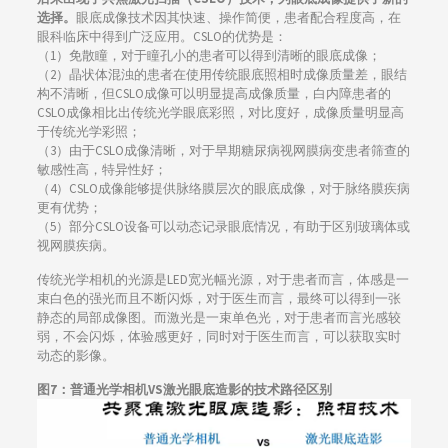
选择。
眼底成像技术因其快速、操作简便，患者配合程度高，在
眼科临床中得到广泛应用。CSLO的优势是：
（1）免散瞳，对于瞳孔小的患者可以得到清晰的眼底成像；
（2）晶状体混浊的患者在使用传统眼底照相时成像质量差，眼结
构不清晰，但CSLO成像可以明显提高成像质量，白内障患者的
CSLO成像相比出传统光学眼底彩照，对比度好，成像质量明显高
于传统光学彩照；
（3）由于CSLO成像清晰，对于早期糖尿病视网膜病变患者筛查的
敏感性高，特异性好；
（4）CSLO成像能够提供脉络膜层次的眼底成像，对于脉络膜疾病
更有优势；
（5）部分CSLO设备可以动态记录眼底情况，有助于区别玻璃体或
视网膜疾病。
传统光学相机的光源是LED宽光幅光源，对于患者而言，体感是一
束白色的强光而且不断闪烁，对于医生而言，最终可以得到一张
静态的局部成像图。而激光是一束单色光，对于患者而言光感较
弱，不会闪烁，体验感更好，同时对于医生而言，可以获取实时
动态的影像。
图7：普通光学相机VS激光眼底造影的技术路径区别