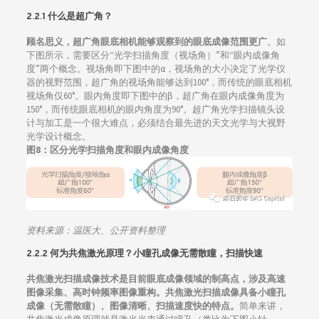
2.2.1 什么是超广角？
顾名思义，超广角眼底相机能够观察到的眼底成像范围更广
。如
下图所示，需要区分“光学扫描角度（视场角）”和“眼内成像角
度”两个概念。视场角即下图中的α，视场角的大小决定了光学仪
器的视野范围，超广角的视场角能够达到100°，而传统的眼底相机
视场角仅60°。眼内角度即下图中的β，超广角在眼内成像角度为
150°，而传统眼底相机的眼内角度为90°。超广角光学扫描镜头设
计与加工是一个很大难点，必须结合最先进的天文光学与大视野
光学设计概念。
图8：
区分光学扫描角度和眼内成像角度
资料来源：
温医大、公开资料整理
2.2.2
何为共焦激光原理？小瞳孔成像无需散瞳，扫描快速
共焦激光扫描成像技术是目前眼底成像领域的制高点，涉及高速
图像采集、高时钟频率图像重构。共焦激光扫描成像具备小瞳孔
成像（无需散瞳）、图像清晰、扫描速度快的特点。
简单来讲，