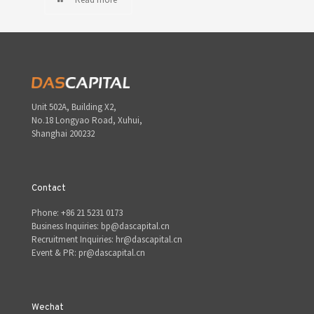
Unit 502A, Building X2,
No.18 Longyao Road, Xuhui,
Shanghai 200232
Contact
Phone: +86 21 5231 0173
Business Inquiries: bp@dascapital.cn
Recruitment Inquiries: hr@dascapital.cn
Event & PR: pr@dascapital.cn
Wechat