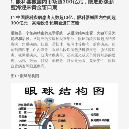
1. 眼科器械国内市场超300亿元，眼底影像新
蓝海迎来黄金窗口期
1.1 中国眼科疾病患者人数超10亿，眼科器械国内空间超
300亿元，高端设备长期被进口垄断
眼睛是一个复杂精密的光学系统，从眼球结构来看，大致可分为
前段和后段。
从对应的疾病种类来细分，眼球前段疾病包括结膜
疾病、角膜疾病、虹膜、晶状体、玻璃体等疾病、前房疾患、前
葡萄糖疾患、白内障等。眼球后段疾病包括巩膜疾患、脉络膜疾
患、视网膜疾患、玻璃体疾患等。还有屈光或调节障碍引起的近
视、远视、散光、斜视、弱视等。以及青光眼、黄斑变性、眼底
血管病变等眼底疾病。
图1：眼球结构图