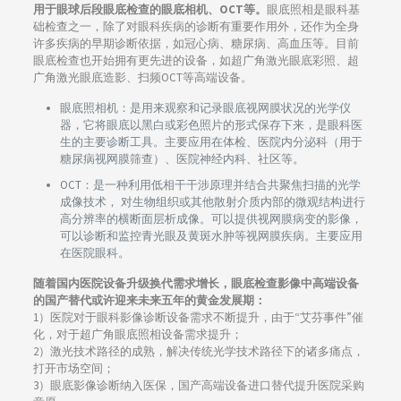
用于眼球后段眼底检查的眼底相机、OCT等。
眼底照相是眼科基
础检查之一，除了对眼科疾病的诊断有重要作用外，还作为全身
许多疾病的早期诊断依据，如冠心病、糖尿病、高血压等。目前
眼底检查也开始拥有更先进的设备，如超广角激光眼底彩照、超
广角激光眼底造影、扫频OCT等高端设备。
眼底照相机：是用来观察和记录眼底视网膜状况的光学仪
器，它将眼底以黑白或彩色照片的形式保存下来，是眼科医
生的主要诊断工具。主要应用在体检、医院内分泌科（用于
糖尿病视网膜筛查）、医院神经内科、社区等。
OCT：是一种利用低相干干涉原理并结合共聚焦扫描的光学
成像技术， 对生物组织或其他散射介质内部的微观结构进行
高分辨率的横断面层析成像。可以提供视网膜病变的影像，
可以诊断和监控青光眼及黄斑水肿等视网膜疾病。主要应用
在医院眼科。
随着国内医院设备升级换代需求增长，眼底检查影像中高端设备
的国产替代或许迎来未来五年的黄金发展期：
1）医院对于眼科影像诊断设备需求不断提升，由于“艾芬事件”催
化，对于超广角眼底照相设备需求提升；
2）激光技术路径的成熟，解决传统光学技术路径下的诸多痛点，
打开市场空间；
3）眼底影像诊断纳入医保，国产高端设备进口替代提升医院采购