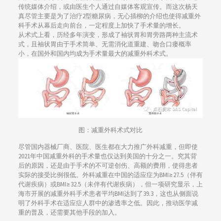
传统媒体介绍，或由医生个人通过自媒体客观宣传。而这次杨天
真尽管主要是为了治疗2型糖尿病，无心插柳的介绍也使得减重外
科手术从幕后走向前台，一定程度上加快了手术量的增长。
从术式上看，历经多年演变，形成了袖状胃和胃旁路两种主流术
式，且袖状胃由于手术简单、无需消化道重建、吻合口瘘概率
小，在国外和国内均成为手术量最大的减重外科术式。
图：减重外科术式对比
尽管国内器械厂商、医院、医生都在大力推广外科减重，但即使
2021年中国减重外科的手术量也仅达到美国的十分之一。究其背
后的原因，还是由于手术的不可逆创伤、高额的费用，使得患者
实际的接受比例很低。外科减重在中国的适应症为BMI≥27.5（伴有
代谢疾病）或BMI≥32.5（未伴有代谢疾病），但一项研究显示，上
海市开展的减重外科手术患者平均BMI达到了39.3，这也从侧面说
明了外科手术在适应症人群中的渗透率之低。因此，推动医学减
重的普及，还需要其他手段的加入。