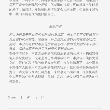
尽管除了外科手术外，所有的减重手段均是暂时性的，结束治疗
后不可避免会出现部分反弹，但减重的过程，可能就像大学时期
的爱情，虽然绝大多数校园爱情注定会无疾而终，但在这个过程
中，我们有机会成为更好的自己。
免责声明
相关内容基于已公开的资料或信息撰写，但本公司不保证该等信
息及资料的完整性、准确性，所含信息及资料保持在最新状态。
同时，本公司有权对本报告所含信息在不发出通知的情形下做出
修改，阅读者应当自行关注相应的更新或修改。
在任何情况下，本篇文章中的信息或所表述的意见均不构成对任
何人的投资建议，无论是否已经明示或暗示，本报告不能作为道
义的、责任的和法律的依据或者凭证。在任何情况下，本公司亦
不对任何人因使用本文章中的任何内容所引致的任何损失负任何
责任。本文章仅为本公司所有，未经事先书面许可，任何机构和
个人不得以任何形式翻版、复制、发表、转发或引用本报告的任
何部分。
Share