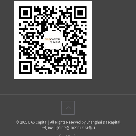
© 2023 DAS Capital | All Rights Reserved by Shanghai Dascapital
Ltd, Inc. | 沪ICP备2023012161号-1