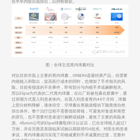
在半年内取出或排出，以抑制食欲。
图：全球主流胃内球囊对比
对比目前市面上主要的胃内球囊，ORBERA是最经典产品，但需要
内镜植入和取出，提高医疗成本的同时，也增加了手术相关的风
险。目前有报道的不良事件，即有部分与内镜手术或麻醉相关。
而以Elipse为代表的二代胃内球囊，在出厂前被包裹在胶囊中，通
过吞咽方式置入到患者体内。在置入到患者胃内4-6个月间，球囊
上部分材料降解，液体排空，空球囊在胃肠道蠕动下随粪便自然
排出体外。整个治疗过程不需要借助胃镜，可避免对食道和胃壁
的穿孔，也不需要对患者进行麻醉或镇静，避免了主要的风险来
源。Allurion公司的Elipse球囊取得CE认证后，已在全球植入超过7
万例，并在完善其美国临床试验以期获得FDA批准。对医生和患者
来说，胃内球囊成功实现了药物减重到手术减重的过渡，完整补