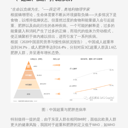
“生命以负熵为生。”——薛定谔，奥地利物理学家
根据熵增理论，生命体需要不断从环境摄取负熵——大多情况下是
食物，以维持低熵状态。但显然过度的食物和能量摄入会引起超
重、肥胖以及由此衍生的各种疾病。一个可能的解释是，过多的
能量摄入和消耗产生了过多的正熵，而现代的低体力劳动模式，
使正熵聚积于体内难以排出，进而引发了一系列疾病。
根据《2020中国居民营养与慢性病状况报告》，中国成人超重率
达到34.3%，成人肥胖率达到16.4%，分别对应3亿超重人群及1.6亿
肥胖人群，并呈逐年增长态势。
图：中国超重与肥胖患病率
特别值得一提的是，由于东亚人群在相同BMI时，面临比欧美人群
更大的健康风险，我国对于超重和肥胖的定义低于WHO，如WHO