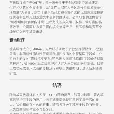
至善医疗成立于2017年，是一家专注于无创减重医疗器械研发、
生产和销售的创新企业，以“让广大肥胖人群远离慢性病和提高生
活质量”为使命，致力于成为高品质和高性价比的无创减重器械的
提供者和全球无创减重技术创新的推动者。公司研发的国内首个
“可吞咽可降解胃内球囊”已经完成临床入组，取得非常可喜的临
床效果。公司同时布局了胃内填充剂等产品，从医学和消费两个
场景切入医学减重市场。
糖吉医疗
糖吉医疗成立于2016年，先后成功研发了多款治疗肥胖症，2型糖
尿病，非酒精性脂肪性肝病等代谢性疾病的创新型医疗器械。公
司自主研发的“胃转流支架系统”已进入国家“创新医疗器械特别审
查程序”，被国家药品监督管理局认定为三类创新医疗器械。目前
已成功完成临床试验的器械治疗和取出关键时期，进入后期随访
阶段。
结语
随着减重代谢外科的发展、GLP-1药物普及，和胃内球囊、胃内填
充剂等治疗手段的应用，医学减重毫无疑问迎来了属于它的春
天。我们相信在不久的将来，随着各项医学减重手段趋向完美，
人类自由控制体重不再是梦想。