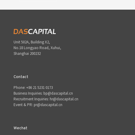
Unit 502A, Building X2,
No.18 Longyao Road, Xuhui,
Shanghai 200232
Contact
Phone: +86 21 5231 0173
Business Inquiries: bp@dascapital.cn
Recruitment Inquiries: hr@dascapital.cn
Event & PR: pr@dascapital.cn
Wechat