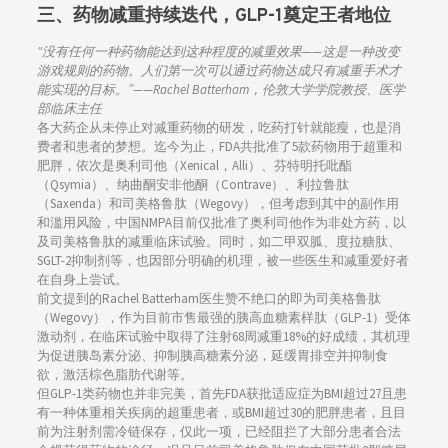
三、药物减重持续迭代，GLP-1奠定王者地位
“没有任何一种药物能达到这种程度的减重效果——这是一种改变
游戏规则的药物。人们第一次可以通过药物达成只有减重手术才
能实现的目标。”——Rachel Batterham，伦敦大学学院教授、医学
部临床主任
各大药企从未停止对减重药物的研发，吃药打针就能瘦，也是消
费者和患者的梦想。迄今为止，FDA共批准了5款药物用于超重和
肥胖，依次是奥利司他（Xenical，Alli）、芬特明托吡酯
（Qsymia）、纳曲酮安非他酮（Contrave）、利拉鲁肽
（Saxenda）和司美格鲁肽（Wegovy），但考虑到其中的副作用
和滥用风险，中国NMPA目前仅批准了奥利司他作为非处方药，以
及司美格鲁肽的减重临床试验。同时，如二甲双胍、度拉糖肽、
SGLT-2抑制剂等，也因部分明确的机理，被一些医生和减重爱好者
在自身上尝试。
前文提到的Rachel Batterham医生赞不绝口的即为司美格鲁肽
（Wegovy），作为目前市售最强的胰高血糖素样肽（GLP-1）受体
激动剂，在临床试验中取得了注射68周减重18%的好成绩，其机理
为促进胰岛素分泌、抑制胰高糖素分泌，延缓胃排空并抑制食
欲，激活棕色脂肪代谢等。
但GLP-1类药物也并非完美，首先FDA获批适应症为BMI超过27且患
有一种体重相关疾病的超重患者，或BMI超过30的肥胖患者，且目
前为注射剂需冷链保存，仅此一项，已经阻拦了大部分患者合法