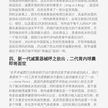
合规获得药物的途径。况且目前司美格鲁肽仅在中国获批2型糖尿
病适应症，减重所需的周注射剂量更大（1mg vs 2.4mg），超适应
症和超剂量的应用，目前也带来了一部分监管风险。
同时从效果上，因为司美格鲁肽的每周注射设计，其血药浓度的
波动在1倍到2倍之间，一周内效果差异较大，会有注射前2天的恶
心、呕吐，以及最后2天的剂末效应。另外由于每个人的GLP-1和
胰岛素基础分泌水平不同，药物疗效存在较大的个体差异性，尽
管药物在科学上取得极大成功，但在商业上，患者的依从性仍是
一个较大问题，据统计会有约30%的患者中途退出治疗。
无论如何，2021年在中国获批上市的司美格鲁肽，尽管伴随着超
适应症用药的风险，仍点燃了民众对医学减重的热情，医学减重
相比于各类疗效不明的“保健品”扳回一局。
四、新一代减重器械呼之欲出，二代胃内球囊
即将面世
“非手术减肥疗法将有助于治疗那些仅靠节食没有成功的人，我们
离拥有下一代工具来为需要解决方案的人提供服务又近了一步。”
——Jaime Ponce，美国代谢和减肥手术协会 (ASMBS) 前任主席
为了解决药物依从性的问题，同时避免手术带来的创伤，基于最
朴素的物理减重手段，胃内减重球囊也是一个新的思路。目前已
有多款减重球囊获得FDA和CE认证，全球累计植入超过30万例，积
累了大量安全性和有效性数据。其原理是通过在胃内放置一个或
多个球囊，并在其中填充气体或液体，达到长期占位的效果，并