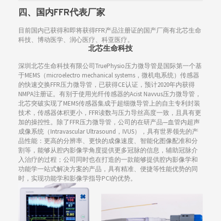
四、
国内FFR代表厂家
目前国内已获得和即将获得FFR产品注册证的国产厂商有北芯生命
科技、博动医学、润心医疗、科亚医疗。
北芯生命科技
深圳北芯生命科技有限公司TruePhysio压力微导管是国际第一个基
于MEMS（microelectro mechanical systems，微机电系统）传感器
的快速交换FFR压力微导管，已获得CE认证，预计2020年内获得
NMPA注册证。有别于使用光纤传感器的Acist Navvus压力微导管，
北芯突破实现了MEMS传感器集成于超细微导管上的自主专利封装
技术，传感器体积更小，FFR读数与压力导丝高度一致，且具有更
加的操控性。除了FFR压力微导管，公司的在研产品—血管内超声
成像系统（Intravascular Ultrasound，IVUS），具有世界领先的产
品性能：更高的分辨率、更快的成像速度、智能化图像配准和分
割等，能够从腔内影像学角度提供更多冠脉的信息，辅助冠脉介
入治疗的过程；公司同时也在打造的一款能够提供腔内影像学和
功能学一站式解决方案的产品，具有精准、便捷等性能优势的同
时，实现功能学和影像学指导PCI的优势。