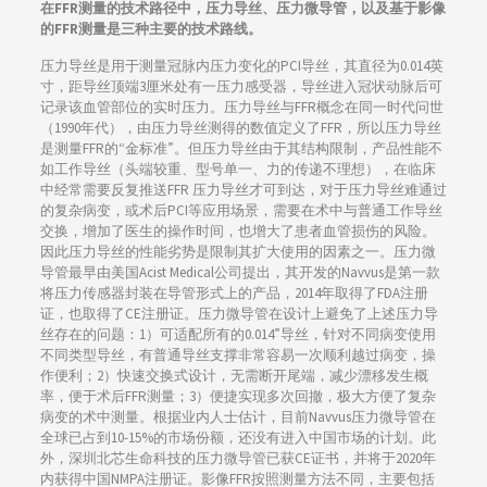
在FFR测量的技术路径中，压力导丝、压力微导管，以及基于影像
的FFR测量是三种主要的技术路线。
压力导丝是用于测量冠脉内压力变化的PCI导丝，其直径为0.014英
寸，距导丝顶端3厘米处有一压力感受器，导丝进入冠状动脉后可
记录该血管部位的实时压力。压力导丝与FFR概念在同一时代问世
（1990年代），由压力导丝测得的数值定义了FFR，所以压力导丝
是测量FFR的“金标准”。但压力导丝由于其结构限制，产品性能不
如工作导丝（头端较重、型号单一、力的传递不理想），在临床
中经常需要反复推送FFR 压力导丝才可到达，对于压力导丝难通过
的复杂病变，或术后PCI等应用场景，需要在术中与普通工作导丝
交换，增加了医生的操作时间，也增大了患者血管损伤的风险。
因此压力导丝的性能劣势是限制其扩大使用的因素之一。压力微
导管最早由美国Acist Medical公司提出，其开发的Navvus是第一款
将压力传感器封装在导管形式上的产品，2014年取得了FDA注册
证，也取得了CE注册证。压力微导管在设计上避免了上述压力导
丝存在的问题：1）可适配所有的0.014”导丝，针对不同病变使用
不同类型导丝，有普通导丝支撑非常容易一次顺利越过病变，操
作便利；2）快速交换式设计，无需断开尾端，减少漂移发生概
率，便于术后FFR测量；3）便捷实现多次回撤，极大方便了复杂
病变的术中测量。根据业内人士估计，目前Navvus压力微导管在
全球已占到10-15%的市场份额，还没有进入中国市场的计划。此
外，深圳北芯生命科技的压力微导管已获CE证书，并将于2020年
内获得中国NMPA注册证。影像FFR按照测量方法不同，主要包括