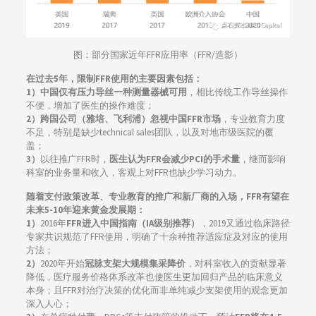
图：部分国家近年FFR应用率（FFR/造影）
在过去5年，限制FFR使用的主要因素包括：
1）
中国仅有压力导丝一种测量器械可用
，相比传统工作导丝操作
不便，增加了医生的操作难度；
2）
跨国公司（雅培、飞利浦）忽视中国FFR市场
，专业教育力度
不足，特别是缺少technical sales团队，以及对地市级医院的覆
盖；
3）
以往推广FFR时，
医生认为FFR会减少PCI的手术量
，继而影响
科室的业务量和收入，客观上对FFR也缺少学习动力。
随着支付政策改革、专业教育的推广和新厂商的入场，FFR有望在
未来5-10年迎来黄金发展期：
1）
2016年
FFR进入中国指南（IA级别推荐）
，2019又通过临床路径
专家共识规范了FFR使用，明确了十余种推荐适应症及对应的使用
方法；
2）
2020年开始
冠脉支架大规模集采降价
，对科室收入的贡献显著
降低，医疗服务价格体系改革也使医生更加回归产品的临床意义
本身；且FFR对治疗决策的优化而非单纯减少支架使用的观念更加
深入人心；