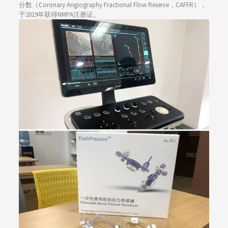
分数（Coronary Angiography Fractional Flow Reserve，CAFFR），
于2019年获得NMPA注册证。