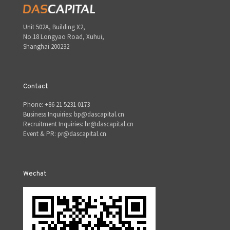
Unit 502A, Building X2,
No.18 Longyao Road, Xuhui,
Shanghai 200232
Contact
Phone: +86 21 5231 0173
Business Inquiries: bp@dascapital.cn
Recruitment Inquiries: hr@dascapital.cn
Event & PR: pr@dascapital.cn
Wechat