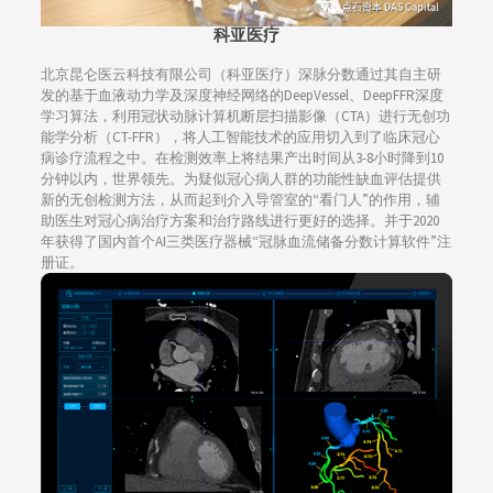
科亚医疗
北京昆仑医云科技有限公司（科亚医疗）深脉分数通过其自主研
发的基于血液动力学及深度神经网络的DeepVessel、DeepFFR深度
学习算法，利用冠状动脉计算机断层扫描影像（CTA）进行无创功
能学分析（CT-FFR），将人工智能技术的应用切入到了临床冠心
病诊疗流程之中。在检测效率上将结果产出时间从3-8小时降到10
分钟以内，世界领先。为疑似冠心病人群的功能性缺血评估提供
新的无创检测方法，从而起到介入导管室的“看门人”的作用，辅
助医生对冠心病治疗方案和治疗路线进行更好的选择。并于2020
年获得了国内首个AI三类医疗器械“冠脉血流储备分数计算软件”注
册证。