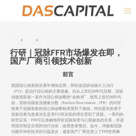
行研｜冠脉FFR市场爆发在即，
国产厂商引领技术创新
前言
我国冠心病发病呈逐年增加态势，而经皮冠状动脉介入治疗
（PCI）是治疗冠心病的主要措施。自从上世纪50年代后期，冠状
动脉造影就一直作为冠心病诊断的“金标准”，然而上世纪90年代
始，冠状动脉血流储备分数（fraction flow reserve，FFR）的问世
使基于冠脉造影的冠心病诊断标准受到了挑战，特别是先前基于
造影结果为患者决定是否PCI等决策的理念受到了质疑。一系列的
研究证实：FFR可以准确地评价冠脉病变与心肌缺血的关系，并进
而指导制定合理的治疗决策，改善患者预后。如今，伴随着冠脉
功能学评价技术的日益进步，诸多国产厂商也登上了FFR世界舞