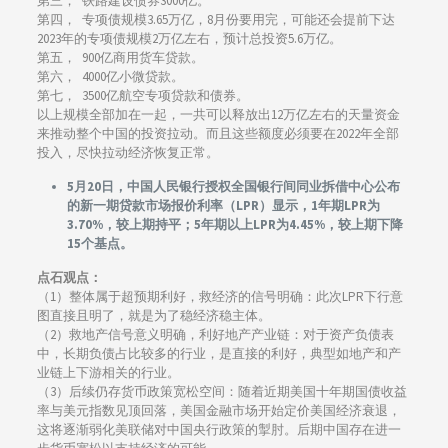
第三， 铁路建设债券3000亿。
第四， 专项债规模3.65万亿，8月份要用完，可能还会提前下达
2023年的专项债规模2万亿左右，预计总投资5.6万亿。
第五， 900亿商用货车贷款。
第六， 4000亿小微贷款。
第七， 3500亿航空专项贷款和债券。
以上规模全部加在一起，一共可以释放出12万亿左右的天量资金
来推动整个中国的投资拉动。而且这些额度必须要在2022年全部
投入，尽快拉动经济恢复正常。
5月20日，中国人民银行授权全国银行间同业拆借中心公布
的新一期贷款市场报价利率（LPR）显示，1年期LPR为
3.70%，较上期持平；5年期以上LPR为4.45%，较上期下降
15个基点。
点石观点：
（1）整体属于超预期利好，救经济的信号明确：此次LPR下行意
图直接且明了，就是为了稳经济稳主体。
（2）救地产信号意义明确，利好地产产业链：对于资产负债表
中，长期负债占比较多的行业，是直接的利好，典型如地产和产
业链上下游相关的行业。
（3）后续仍存货币政策宽松空间：随着近期美国十年期国债收益
率与美元指数见顶回落，美国金融市场开始定价美国经济衰退，
这将逐渐弱化美联储对中国央行政策的掣肘。后期中国存在进一