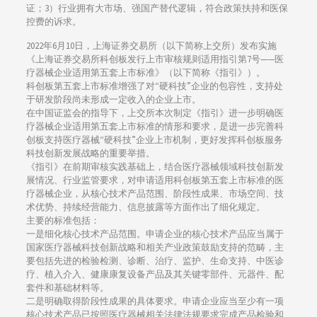
证；3）行业拥有大市场、强国产替代逻辑，符合政策扶持和医保
控费的诉求。
2022年6月10日，上海证券交易所（以下简称上交所）发布实施
《上海证券交易所科创板发行上市审核规则适用指引第7号——医
疗器械企业适用第五套上市标准》（以下简称《指引》）。
科创板第五套上市标准增强了对“硬科技”企业的包容性，支持处
于研发阶段尚未形成一定收入的企业上市。
在中国证监会的指导下，上交所本次制定《指引》进一步明确医
疗器械企业适用第五套上市标准的情形和要求，是进一步完善科
创板支持医疗器械“硬科技”企业上市机制，更好发挥科创板服务
科技创新发展战略的重要举措。
《指引》在前期审核实践基础上，结合医疗器械领域科技创新发
展情况、行业监管要求，对申请适用科创板第五套上市标准的医
疗器械企业，从核心技术产品范围、阶段性成果、市场空间、技
术优势、持续经营能力、信息披露等方面作出了细化规定。
主要的标准包括：
一是细化核心技术产品范围。申请企业的核心技术产品应当属于
国家医疗器械科技创新战略和相关产业政策鼓励支持的范畴，主
要包括先进的检验检测、诊断、治疗、监护、生命支持、中医诊
疗、植入介入、健康康复设备产品及其关键零部件、元器件、配
套件和基础材料等。
二是明确取得阶段性成果的具体要求。申请企业应当至少有一项
核心技术产品已按照医疗器械相关法律法规要求完成产品检验和