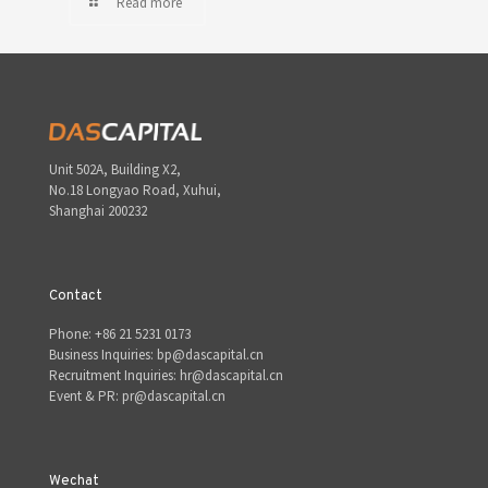
Read more
Unit 502A, Building X2,
No.18 Longyao Road, Xuhui,
Shanghai 200232
Contact
Phone: +86 21 5231 0173
Business Inquiries: bp@dascapital.cn
Recruitment Inquiries: hr@dascapital.cn
Event & PR: pr@dascapital.cn
Wechat