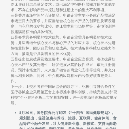
临床评价且结果满足要求，或已满足申报医疗器械注册的其他要
求，不存在影响产品申报注册和注册上市的重大不利事项。
三是关注市场空间的论证情况。申请企业主要业务或产品需满足
市场空间大的要求，并应当结合核心技术产品的创新性及研发进
度、与竞品的优劣势比较、临床需求和市场格局等，审慎预测并
披露满足标准的具体情况。
四是要求具备明显的技术优势。申请企业需具备明显的技术优
势，并应当结合核心技术与核心产品的对应关系、核心技术先进
性衡量指标、团队背景和研发成果、技术储备和持续研发能力等
方面，披露是否具备明显的技术优势。
五是提出信息披露及核查要求。申请企业应当客观、准确披露核
心技术产品及其先进性、研发进展及其阶段性成果、审批注册情
况、预计市场空间、未来生产销售的商业化安排等信息，并充分
揭示相关风险。同时，中介机构应对相应内容作好核查把关工
作。
下一步，上交所将在中国证监会的领导下，积极引导符合条件的
医疗器械企业采用第五套上市标准申报科创板，持续完善支持“硬
科技”企业在科创板上市的机制安排，进一步推动科创板高质量发
展。
5月20日，国务院办公厅印发《“十四五”国民健康规划》。
规划提出，促进健康与养老、旅游、互联网、健身休闲、食
品等产业融合发展，壮大健康新业态、新模式。支持面向老