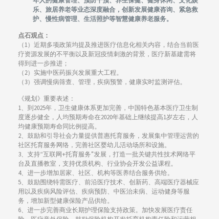
年人的健康管理、预防干预、养生保健、健身休闲、文化娱
乐、旅居养老等业态深度融合，创新发展健康咨询、紧急救
护、慢性病管理、生活照护等智慧健康养老服务。
点石观点：
（1）近期多项政策均提及推进医疗信息化相关内容，结合当前医
疗资源发展的不平衡以及新冠疫情刺激的背景，医疗新基建需将
得到进一步推进；
（2）实施中医药振兴发展重大工程。
（3）强调慢病筛查、管理，疾病预警，健康实时监测评估。
《规划》重要表述：
1、到2025年，卫生健康体系更加完善，中国特色基本医疗卫生制
度逐步健全，人均预期寿命在2020年基础上继续提高1岁左右，人
均健康预期寿命同比例提高。
2、鼓励和引导社会力量提供普惠托育服务，发展集中管理运营的
社区托育服务网络，完善社区婴幼儿活动场所和设施。
3、支持“互联网+托育服务”发展，打造一批关键共性技术网络平
台及直播教室，支持优质机构、行业协会开发公益课程。
4、进一步增加居家、社区、机构等医养结合服务供给。
5、鼓励围绕特需医疗、前沿医疗技术、创新药、高端医疗器械应
用以及疾病风险评估、疾病预防、中医治未病、运动健身等服
务，增加新型健康保险产品供给。
6、进一步完善商业长期护理保险支持政策。加快发展医疗责任