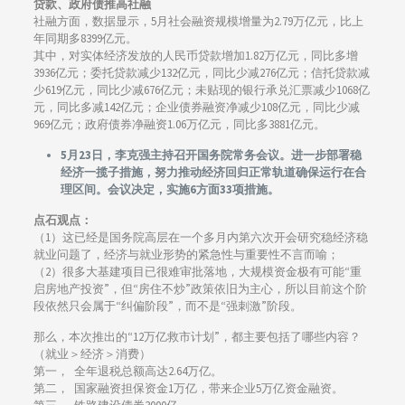
贷款、政府债推高社融
社融方面，数据显示，5月社会融资规模增量为2.79万亿元，比上
年同期多8399亿元。
其中，对实体经济发放的人民币贷款增加1.82万亿元，同比多增
3936亿元；委托贷款减少132亿元，同比少减276亿元；信托贷款减
少619亿元，同比少减676亿元；未贴现的银行承兑汇票减少1068亿
元，同比多减142亿元；企业债券融资净减少108亿元，同比少减
969亿元；政府债券净融资1.06万亿元，同比多3881亿元。
5月23日，李克强主持召开国务院常务会议。进一步部署稳
经济一揽子措施，努力推动经济回归正常轨道确保运行在合
理区间。会议决定，实施6方面33项措施。
点石观点：
（1）这已经是国务院高层在一个多月内第六次开会研究稳经济稳
就业问题了，经济与就业形势的紧急性与重要性不言而喻；
（2）很多大基建项目已很难审批落地，大规模资金极有可能“重
启房地产投资”，但“房住不炒”政策依旧为主心，所以目前这个阶
段依然只会属于“纠偏阶段”，而不是“强刺激”阶段。
那么，本次推出的“12万亿救市计划”，都主要包括了哪些内容？
（就业＞经济＞消费）
第一， 全年退税总额高达2.64万亿。
第二， 国家融资担保资金1万亿，带来企业5万亿资金融资。