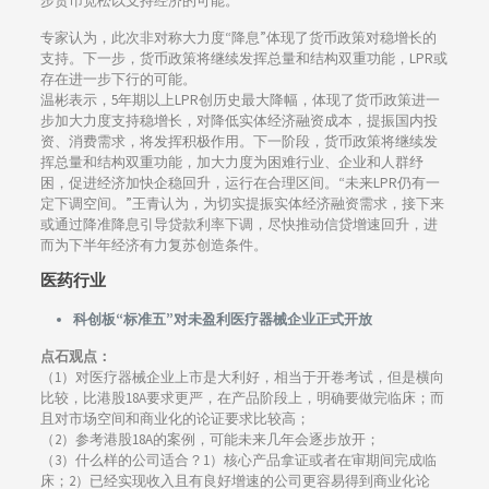
步货币宽松以支持经济的可能。
专家认为，此次非对称大力度“降息”体现了货币政策对稳增长的
支持。下一步，货币政策将继续发挥总量和结构双重功能，LPR或
存在进一步下行的可能。
温彬表示，5年期以上LPR创历史最大降幅，体现了货币政策进一
步加大力度支持稳增长，对降低实体经济融资成本，提振国内投
资、消费需求，将发挥积极作用。下一阶段，货币政策将继续发
挥总量和结构双重功能，加大力度为困难行业、企业和人群纾
困，促进经济加快企稳回升，运行在合理区间。“未来LPR仍有一
定下调空间。”王青认为，为切实提振实体经济融资需求，接下来
或通过降准降息引导贷款利率下调，尽快推动信贷增速回升，进
而为下半年经济有力复苏创造条件。
医药行业
科创板“标准五”对未盈利医疗器械企业正式开放
点石观点：
（1）对医疗器械企业上市是大利好，相当于开卷考试，但是横向
比较，比港股18A要求更严，在产品阶段上，明确要做完临床；而
且对市场空间和商业化的论证要求比较高；
（2）参考港股18A的案例，可能未来几年会逐步放开；
（3）什么样的公司适合？1）核心产品拿证或者在审期间完成临
床；2）已经实现收入且有良好增速的公司更容易得到商业化论