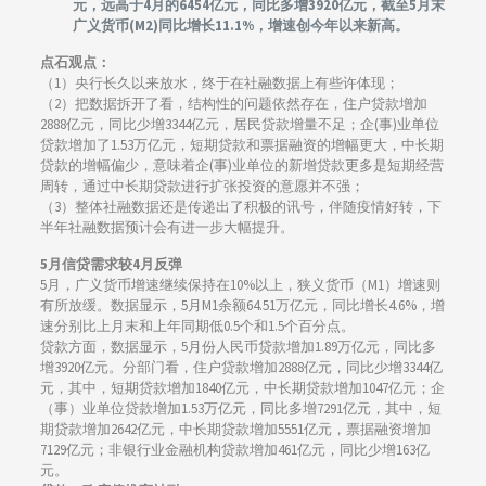
元，远高于4月的6454亿元，同比多增3920亿元，截至5月末
广义货币(M2)同比增长11.1%，增速创今年以来新高。
点石观点：
（1）央行长久以来放水，终于在社融数据上有些许体现；
（2）把数据拆开了看，结构性的问题依然存在，住户贷款增加
2888亿元，同比少增3344亿元，居民贷款增量不足；企(事)业单位
贷款增加了1.53万亿元，短期贷款和票据融资的增幅更大，中长期
贷款的增幅偏少，意味着企(事)业单位的新增贷款更多是短期经营
周转，通过中长期贷款进行扩张投资的意愿并不强；
（3）整体社融数据还是传递出了积极的讯号，伴随疫情好转，下
半年社融数据预计会有进一步大幅提升。
5月信贷需求较4月反弹
5月，广义货币增速继续保持在10%以上，狭义货币（M1）增速则
有所放缓。数据显示，5月M1余额64.51万亿元，同比增长4.6%，增
速分别比上月末和上年同期低0.5个和1.5个百分点。
贷款方面，数据显示，5月份人民币贷款增加1.89万亿元，同比多
增3920亿元。分部门看，住户贷款增加2888亿元，同比少增3344亿
元，其中，短期贷款增加1840亿元，中长期贷款增加1047亿元；企
（事）业单位贷款增加1.53万亿元，同比多增7291亿元，其中，短
期贷款增加2642亿元，中长期贷款增加5551亿元，票据融资增加
7129亿元；非银行业金融机构贷款增加461亿元，同比少增163亿
元。