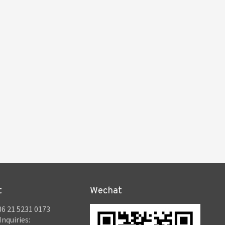
t
Wechat
6 21 5231 0173
Inquiries: