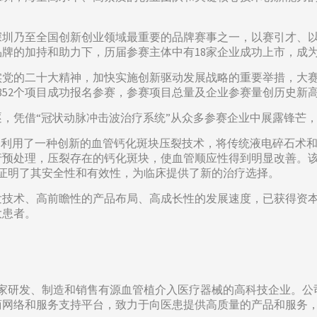
为深圳乃至全国创新创业领域最重要的品牌赛事之一，以赛引才、
牌的加持和助力下，历届参赛主体中有18家企业成功上市，成
党的二十大精神，加快实施创新驱动发展战略的重要举措，大赛以
7852个项目成功报名参赛，参赛项目总量及企业参赛量创历史新
，凭借“冠状动脉冲击波治疗系统”从众多参赛企业中展露锋芒
是利用了一种创新的血管钙化斑块压裂技术，将传统液电碎石术
行预处理，压裂存在的钙化斑块，使血管顺应性得到明显改善。该
充分证明了其安全性和有效性，为临床提供了新的治疗选择。
发技术、高前瞻性的产品布局、高成长性的发展速度，已获得资
大患者。
是一家研发、制造和销售有源血管植介入医疗器械的高科技企业。
商网络和服务支持平台，致力于向医患提供高质量的产品和服务