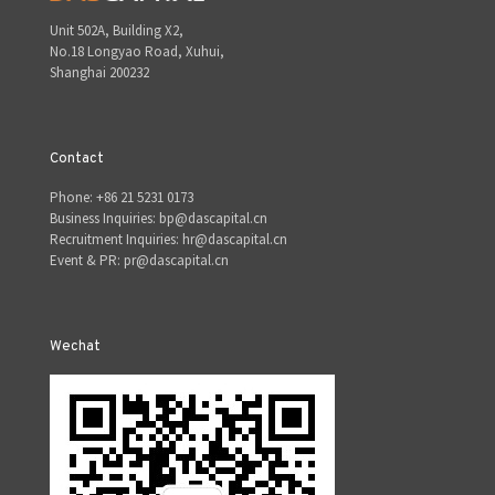
Unit 502A, Building X2,
No.18 Longyao Road, Xuhui,
Shanghai 200232
Contact
Phone: +86 21 5231 0173
Business Inquiries: bp@dascapital.cn
Recruitment Inquiries: hr@dascapital.cn
Event & PR: pr@dascapital.cn
Wechat