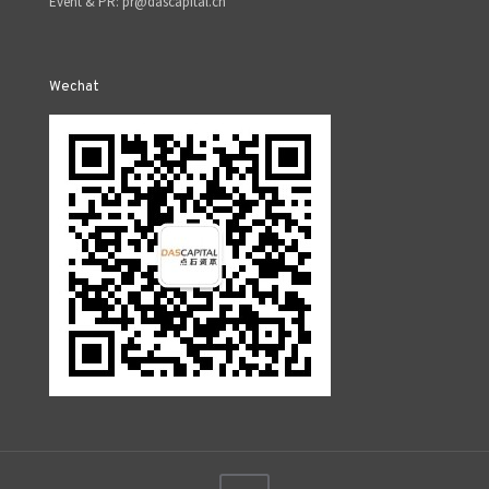
Event & PR: pr@dascapital.cn
Wechat