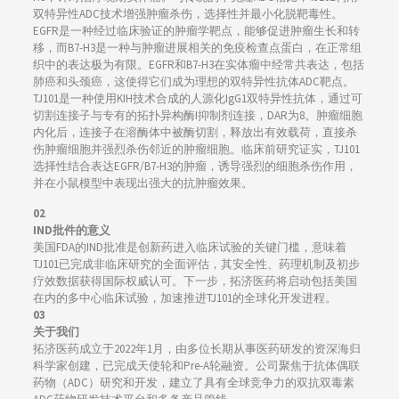
双特异性ADC技术增强肿瘤杀伤，选择性并最小化脱靶毒性。
EGFR是一种经过临床验证的肿瘤学靶点，能够促进肿瘤生长和转
移，而B7-H3是一种与肿瘤进展相关的免疫检查点蛋白，在正常组
织中的表达极为有限。EGFR和B7-H3在实体瘤中经常共表达，包括
肺癌和头颈癌，这使得它们成为理想的双特异性抗体ADC靶点。
TJ101是一种使用KIH技术合成的人源化IgG1双特异性抗体，通过可
切割连接子与专有的拓扑异构酶I抑制剂连接，DAR为8。肿瘤细胞
内化后，连接子在溶酶体中被酶切割，释放出有效载荷，直接杀
伤肿瘤细胞并强烈杀伤邻近的肿瘤细胞。临床前研究证实，TJ101
选择性结合表达EGFR/B7-H3的肿瘤，诱导强烈的细胞杀伤作用，
并在小鼠模型中表现出强大的抗肿瘤效果。
02
IND批件的意义
美国FDA的IND批准是创新药进入临床试验的关键门槛，意味着
TJ101已完成非临床研究的全面评估，其安全性、药理机制及初步
疗效数据获得国际权威认可。下一步，拓济医药将启动包括美国
在内的多中心临床试验，加速推进TJ101的全球化开发进程。
03
关于我们
拓济医药成立于2022年1月，由多位长期从事医药研发的资深海归
科学家创建，已完成天使轮和Pre-A轮融资。公司聚焦于抗体偶联
药物（ADC）研究和开发，建立了具有全球竞争力的双抗双毒素