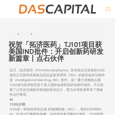
祝贺「拓济医药」TJ101项目获
美国IND批件：开启创新药研发
新篇章丨点石伙伴
近日，拓济医药（Phrontline Biopharma）宣布其自主研发的TJ101
项目正式获得美国食品药品监督管理局（FDA）的新药临床试验申
请（Investigational New Drug, IND）批件。这一重大进展标志着
TJ101成为拓济医药首个进入国际临床阶段的创新药项目。不仅彰
显了公司在生物医药领域的研发实力，更为全球患者带来了突破
性治疗希望。
01
TJ101介绍
TJ101是一种双特异性抗体-药物偶联物（ADC），靶向EGFR和B7-
H3，针对治疗晚期实体瘤。与传统的单克隆ADC相比，TJ101利用