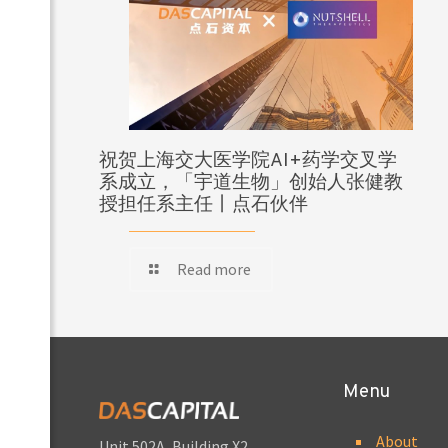
祝贺上海交大医学院AI+药学交叉学
系成立，「宇道生物」创始人张健教
授担任系主任丨点石伙伴
Read more
Menu
About
Unit 502A, Building X2,