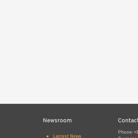
Newsroom
Contac
Phone: +8
Lastest News