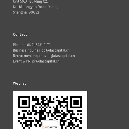
Unit 502A, Building X2,
No.18 Longyao Road, Xuhui,
Shanghai 200232
Contact
Phone: +86 21 5231 0173
Business Inquiries: bp@dascapital.cn
Recruitment Inquiries: hr@dascapital.cn
Event & PR: pr@dascapital.cn
Wechat