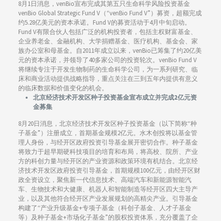
8月1日消息，venBio宣布完成其第五只生命科学风险投资基金
venBio Global Strategic Fund V（“venBio Fund V”）募资，超额完成
约5.28亿美元的资本承诺。Fund V的募资活动于4月中旬启动。
Fund V有限合伙人包括广泛的机构投资者，包括主权财富基金、
企业养老金、金融机构、大学捐赠基金、医疗机构、基金会、家
族办公室和母基金。自2011年成立以来，venBio已筹集了约20亿美
元的资本承诺，并领导了40多家公司的投资轮次。venBio Fund V
将继续专注于开发生物制药的生命科学公司，为一系列研究、临
床和商业活动提供战略指导，重点关注在三到五年内提供有意义
的临床数据和价值变化的机会。
北京经济技术开发区种子投资基金宣布成立并完成2亿元资
金募集
8月20日消息，北京经济技术开发区种子投资基金（以下简称“种
子基金”）注册成立，首期基金规模2亿元。水木创投将以基金管
理人身份，与经开区政府投资引导基金展开密切合作。种子基金
将致力于超早期硬科技项目的培育和布局，将高校、院所、产业
方的科创力量与经开区的产业资源和政策环境有机结合。北京经
济技术开发区政府投资引导基金，首期规模100亿元，由经开区财
政全资设立，聚焦新一代信息技术、高端汽车和新能源智能汽
车、生物技术和大健康、机器人和智能制造等经开区四大主导产
业，以及其他符合经开区产业发展规划的高精尖产业。引导基金
构建了“产业升级基金+专项子基金（科创子基金、人才子基金
等）及种子基金+市场化子基金”的股权投资体系，充分覆盖了企