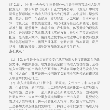
8月21日，《中共中央办公厅 国务院办公厅关于完善市场准入制度
的意见》（以下简称《意见》）正式对外公布。《意见》中针对
新业态新领域的市场准入环境作出专门部署，其中提到，聚焦深
海、航天、航空、生命健康、新型能源、人工智能、自主可信计
算、信息安全、智慧轨道交通、现代种业等新业态新领域，按照
标准引领、场景开放、市场推动、产业聚集、体系升级的原则和
路径，分领域制定优化市场环境实施方案，推动生产要素创新性
配置，提高准入效率。用好先进技术应用推进中心和各类科技成
果转化等创新平台，畅通产业体系、创新资源、资本要素、应用
场景、制度政策等，因地制宜加快发展新质生产力。
点石观点：
（1）本次文件是中央层面首次专门就市场准入制度建设出台的政
策文件。将国家层面、地方层面设定的市场准入管理措施，全都
纳入全国统一的市场准入负面清单，严禁在清单之外另设准入许
可、准入条件，其实是进一步明确了负面清单管理模式在市场准
入制度中的核心地位。
（2）准入措施重点关注新业态、新领域。文件指出，未来将在深
海、生命健康、新型能源、人工智能等领域再推出一批市场准入
特别措施。这表明，一是开展新业态新领域准入试点，围绕战略
性新兴产业、未来产业重点领域和重大生产力布局；二是要优化
市场准入流程管理，进一步简化准入程序，优化准入审批流程；
三是要加大试点经验的复制推广，抓好已部署的放宽市场准入特