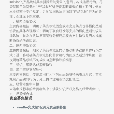
Indivior的产品跳转具有排除限制竞争的意图，构成滥用行为。尽
管我国目前尚无对“产品跳转”进行反垄断审查的相关案例，但在
本次指南中专门规定，足见我国执法层面对“产品跳转”行为的关
注，企业应予以重视。
一、横向垄断协议
主要内容包括：明确了药品领域固定或者变更药品价格横向垄断
协议的具体表现形式；明确了联合研发等安排的横向垄断协议法
律风险；首次在执法层面明确分析药品反向支付协议是否构成垄
断协议的考虑因素。
二、纵向垄断协议
主要内容包括：细化了药品领域纵向价格垄断协议的具体行为方
式；进一步明确药品领域纵向非价格行为的反垄断法律风险；首
次明确药品领域不构成纵向垄断协议的情形。
三、组织、帮助达成垄断协议
四、滥用市场支配地位
主要内容包括：传统滥用行为下的药品领域特殊表现形式；首次
规制产品跳转行为；分工协作滥用市场支配地位。
五、经营者集中申报
未达申报标准的经营者集中；涉及知识产权交易的经营者集中。
六、反垄断合规
资金募集情况
venBio完成超5亿美元资金的募集