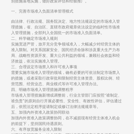
别措施落地实施，做好政策评估和经验推广。
一、完善市场准入负面清单管理模式
由法律、行政法规、国务院决定、地方性法规设定的市场准入管
理措施，省、自治区、直辖市政府规章依法设定的临时性市场准
入管理措施，全部列入全国统一的市场准入负面清单。
二、科学确定市场准入规则
实施宽进严管，放开充分竞争领域准入，大幅减少对经营主体的
准入限制。对关系国家安全、国民经济命脉和涉及重大生产力布
局、战略性资源开发、重大公共利益的领域，兼顾社会效益和经
济效益，依法实施准入管理。
三、合理设定市场禁入和许可准入事项
需要实施市场准入管理的领域，确有必要的可依法制定市场禁入
的措施，或者采取行政审批和限制经营主体资质、股权比例、经
营范围、经营业态、商业模式等许可准入管理办法。
四、明确市场准入管理措施调整程序
市场准入管理措施新增或调整前，行业主管部门应按照“谁制定、
谁负责”的原则自行开展必要性、安全性、有效性评估，评估通过
后，依照法定程序提请制定或修订法律法规规章等。
五、加强内外资准入政策协同联动
加强内外资准入政策调整协同，在不减损现有经营主体准入机会
的前提下，坚持国民待遇原则。
六、有序放宽服务业准入限制