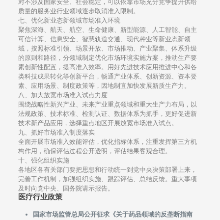
对不涉及国家安全、社会稳定，可以依靠市场充分竞争提升供给
质量的服务业行业领域逐步取消准入限制。
七、优化新业态新领域市场准入环境
聚焦深海、航天、航空、生命健康、新型能源、人工智能、自主
可信计算、信息安全、智慧轨道交通、现代种业等新业态新领
域，按照标准引领、场景开放、市场推动、产业聚集、体系升级
的原则和路径，分领域制定优化市场环境实施方案，推动生产要
素创新性配置，提高准入效率。用好先进技术应用推进中心和各
类科技成果转化等创新平台，畅通产业体系、创新资源、资本要
素、应用场景、制度政策等，因地制宜加快发展新质生产力。
八、加大放宽市场准入试点力度
围绕战略性新兴产业、未来产业重点领域和重大生产力布局，以
法规政策、技术标准、检测认证、数据体系为抓手，更好促进新
技术新产品应用，选择重点地区开展放宽市场准入试点。
九、抓好市场准入制度落实
全面开展市场准入效能评估，优化指标体系，注重发挥第三方机
构作用，确保评估过程公开透明，评估结果客观合理。
十、强化组织实施
各地区各有关部门要把思想和行动统一到党中央决策部署上来，
完善工作机制，加强组织实施、跟踪评估、总结反馈。重大事项
及时向党中央、国务院请示报告。
医疗行业政策
国家市场监管总局公开征求《关于药品领域的反垄断指南