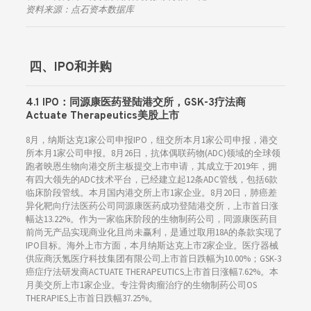
资料来源：点石资本数据库
四、
IPO和并购
4.1 IPO：
同源康医药登陆港交所，GSK-3疗法商
Actuate Therapeutics美股上市
8月，纳斯达克1家公司申报IPO，纽交所本月1家公司申报，港交
所本月1家公司申报。8月26日，抗体偶联药物(ADC)领域的全球领
跑者映恩生物向港交所主板提交上市申请，其成立于2019年，拥
有四大领先的ADC技术平台，已经建立起12条ADC管线，包括6款
临床阶段管线。本月国内港交所上市1家企业。8月20日，肺癌差
异化靶向疗法医药公司同源康医药成功登陆港交所，上市首日涨
幅达13.22%。作为一家临床阶段的生物制药公司，同源康医药目
前尚无产品实现商业化且尚未赢利，是通过取用18A的条款实现了
IPO目标。海外上市方面，本月纳斯达克上市2家企业。医疗器械
供应商沃氪医疗科技集团有限公司上市首日跌幅为10.00%；GSK-3
癌症疗法研发商ACTUATE THERAPEUTICS上市首日涨幅7.62%。本
月美交所上市1家企业。专注骨肉瘤治疗的生物制药公司OS
THERAPIES上市首日跌幅37.25%。