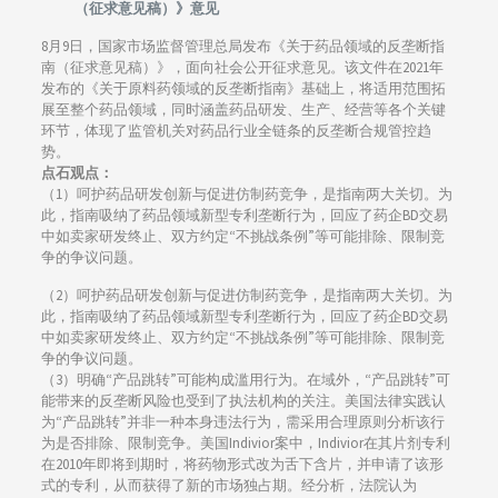
（征求意见稿）》意见
8月9日，国家市场监督管理总局发布《关于药品领域的反垄断指
南（征求意见稿）》，面向社会公开征求意见。该文件在2021年
发布的《关于原料药领域的反垄断指南》基础上，将适用范围拓
展至整个药品领域，同时涵盖药品研发、生产、经营等各个关键
环节，体现了监管机关对药品行业全链条的反垄断合规管控趋
势。
点石观点：
（1）呵护药品研发创新与促进仿制药竞争，是指南两大关切。为
此，指南吸纳了药品领域新型专利垄断行为，回应了药企BD交易
中如卖家研发终止、双方约定“不挑战条例”等可能排除、限制竞
争的争议问题。
（2）呵护药品研发创新与促进仿制药竞争，是指南两大关切。为
此，指南吸纳了药品领域新型专利垄断行为，回应了药企BD交易
中如卖家研发终止、双方约定“不挑战条例”等可能排除、限制竞
争的争议问题。
（3）明确“产品跳转”可能构成滥用行为。在域外，“产品跳转”可
能带来的反垄断风险也受到了执法机构的关注。美国法律实践认
为“产品跳转”并非一种本身违法行为，需采用合理原则分析该行
为是否排除、限制竞争。美国Indivior案中，Indivior在其片剂专利
在2010年即将到期时，将药物形式改为舌下含片，并申请了该形
式的专利，从而获得了新的市场独占期。经分析，法院认为