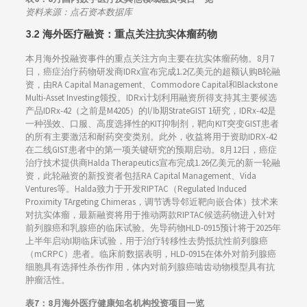
资料来源：点石资本数据库
3.2
海外医疗融资：
重点关注抗实体瘤药物
本月海外投融资事件的重点关注方向主要在抗实体瘤药物。8月7
日，癌症治疗药物研发商IDRx宣布完成1.2亿美元的超额认购B轮融
资，由RA Capital Management、Commodore Capital和Blackstone
Multi-Asset Investing领投。IDRx计划利用融资所得支持其主要候选
产品IDRx-42（之前是M4205）的Ⅰ/Ⅰb期StrateGIST 1研究，IDRx-42是
一种强效、口服、高度选择性的KIT抑制剂，靶向KIT突变GIST患者
的所有主要激活和耐药突变类别。此外，收益将用于资助IDRX-42
在二线GIST患者中的第一项关键研究的预期启动。8月12日，癌症
治疗技术提供商Halda Therapeutics宣布完成1.26亿美元的新一轮融
资，此轮融资的新投资者包括RA Capital Management、Vida
Ventures等。Halda致力于开发RIPTAC（Regulated Induced
Proximity TArgeting Chimeras，调节诱导邻近靶向嵌合体）技术来
对抗实体瘤，最新融资将用于推动两款RIPTAC候选药物进入针对
前列腺癌和乳腺癌的临床试验。先导药物HLD-0915预计将于2025年
上半年启动I期临床试验，用于治疗转移性去势抵抗性前列腺癌
（mCRPC）患者。临床前数据表明，HLD-0915在体外对前列腺癌
细胞具有选择性杀伤作用，体内对前列腺癌啮齿动物模型具有抗
肿瘤活性。
表7：8
月海外医疗健康知名机构投资项目一览