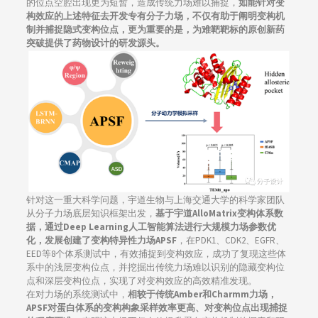
的位点空腔出现更为短暂，造成传统力场难以捕捉，
如能针对变
构效应的上述特征去开发专有分子力场，不仅有助于阐明变构机
制并捕捉隐式变构位点，更为重要的是，为难靶靶标的原创新药
突破提供了药物设计的研发源头。
针对这一重大科学问题，宇道生物与上海交通大学的科学家团队
从分子力场底层知识框架出发，
基于宇道AlloMatrix变构体系数
据，通过Deep Learning人工智能算法进行大规模力场参数优
化，发展创建了变构特异性力场APSF
，在PDK1、CDK2、EGFR、
EED等8个体系测试中，有效捕捉到变构效应，成功了复现这些体
系中的浅层变构位点，并挖掘出传统力场难以识别的隐藏变构位
点和深层变构位点，实现了对变构效应的高效精准发现。
在对力场的系统测试中，
相较于传统Amber和Charmm力场，
APSF对蛋白体系的变构构象采样效率更高、对变构位点出现捕捉