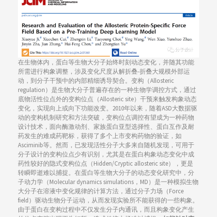
在生物体内，蛋白等生物大分子始终时刻动态变化，并随其功能
所需进行构象调整，涉及变化尺度从解折叠-折叠大规模外部运
动，到分子干预中的内部精细诱导契合。变构（Allosteric
regulation）是生物大分子普遍存在的一种生物学调控方式，通过
底物活性位点外的变构位点（Allosteric site）干预来触发构象动态
变化，实现向上或向下功能改变。2010年以来，随着ASD大数据驱
动的变构机制研究和方法突破，变构位点调控有望成为一种药物
设计技术，面向酶激动剂、家族蛋白亚型选择性、蛋白互作及耐
药发生的难成药靶标，获得了多个上市变构药物的验证，如
Asciminib等。然而，已发现活性分子大多来自随机发现，可用于
分子设计的变构位点少有识别，尤其是在蛋白构象动态变化中成
药性较好的隐式变构位点（Hidden/Cryptic allosteric site），更是
转瞬即逝难以捕捉。在蛋白等生物大分子的动态变化研究中，分
子动力学（Molecular dynamics simulations，MD）是一种模拟生物
大分子在溶液中变化规律的计算方法，通过分子力场（Force
field）驱动生物分子运动，从而发现实验所不能获得的一些构象。
由于蛋白在变构过程中不仅发生分子内通讯，而且构象变化产生