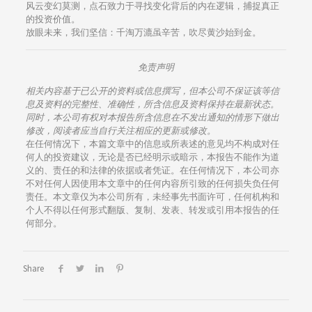
风云变幻莫测，点石致力于寻找变化背后的内在逻辑，捕捉真正
的投资价值。
放眼未来，我们坚信：千淘万漉虽辛苦，吹尽黄沙始到金。
免责声明
相关内容基于已公开的资料或信息撰写，但本公司不保证该等信
息及资料的完整性、准确性，所含信息及资料保持在最新状态。
同时，本公司有权对本报告所含信息在不发出通知的情形下做出
修改，阅读者应当自行关注相应的更新或修改。
在任何情况下，本篇文章中的信息或所表述的意见均不构成对任
何人的投资建议，无论是否已经明示或暗示，本报告不能作为道
义的、责任的和法律的依据或者凭证。在任何情况下，本公司亦
不对任何人因使用本文章中的任何内容所引致的任何损失负任何
责任。本文章仅为本公司所有，未经事先书面许可，任何机构和
个人不得以任何形式翻版、复制、发表、转发或引用本报告的任
何部分。
Share