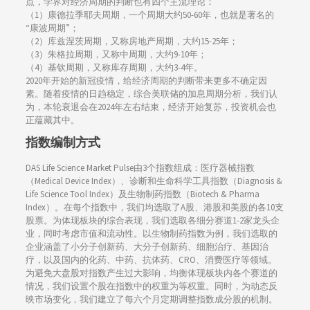
点，学界对经济周期的判断也有四个主流理论：
（1）康德拉季耶夫周期，一个周期大约50-60年，也就是著名的
“康波周期”；
（2）库兹涅茨周期，又称房地产周期，大约15-25年；
（3）朱格拉周期，又称中周期，大约9-10年；
（4）基钦周期，又称库存周期，大约3-4年。
2020年开始的新冠疫情，给经济周期的判断带来更多不确定因
素。随着疫情的日趋稳定，综合美联储的加息周期分析，我们认
为，本轮衰退会在2024年左右结束，经济开始复苏，投资机会也
正蕴藏其中。
指数编制方式
DAS Life Science Market Pulse由3个指数组成：医疗器械指数
（Medical Device Index）、诊断和生命科学工具指数（Diagnosis &
Life Science Tool Index）及生物制药指数（Biotech & Pharma
Index）。在每个指数中，我们均选取了A股、港股和美股的各10支
股票。为体现板块的综合表现，我们选取各细分赛道1-2家龙头企
业，同时考虑市值和流动性。以生物制药指数为例，我们选取的
企业涵盖了小分子创新药、大分子创新药、细胞治疗、基因治
疗，以及国内的化药、中药、抗体药、CRO、消费医疗等领域。
为避免大盘股对指数产生过大影响，均衡体现板块内各个赛道的
情况，我们设置个股在指数中的权重为等权重。同时，为动态反
映市场变化，我们建立了每六个月定期调整指数成分股的机制。