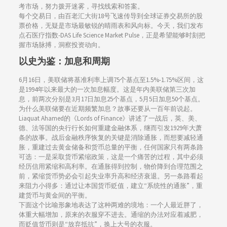
考市场，努力拨开迷雾，寻找线索和答案。
每个交易日，由百老汇大街18号飞速传导到全球证券交易所的股
票价格，无疑是市场最敏锐的晴雨表和风向标。今天，我们发布
点石医疗指数-DAS Life Science Market Pulse，正是希望能够时刻把
握市场脉搏，洞察投资动向。
以史为鉴：加息和周期
6月16日，美联储将基准利率上调75个基点至1.5%-1.75%区间，这
是1994年以来最大的一次加息幅度。这是年内美联储第三次加
息，前两次分别是3月17日加息25个基点，5月5日加息50个基点。
为什么美联储要在近期频繁加息？故事还要从一百年前说起。
Liaquat Ahamed的《Lords of Finance》讲述了一战后，英、美、
德、法等国的央行行长如何重建金融体系，继而引发1929年大萧
条的故事。战后金融秩序恢复的关键是消除通胀，而想要减轻通
胀，重建过去黄金储备和货币总量的平衡，任何国家只有两条路
可选：一是采取货币紧缩政策，这是一个痛苦的过程，其中必须
经历信用紧缩和高利率。在通胀得到控制，物价降到合理范围之
前，紧缩货币势必会引起失业率升高和经济衰退。另一条路看起
来阻力小得多：通过让本国货币贬值，建立“系统性的通胀”，重
建货币与黄金间的平衡。
下面这个比喻形象地表达了这种两难的境地：一个人最近胖了，
体重大幅增加，原来的衣服穿不进去。通缩的办法对应着减肥，
而贬值货币则是“放弃抵抗”，换上大号的衣服。