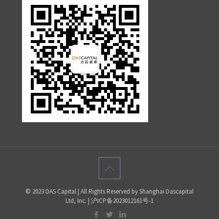
© 2023 DAS Capital | All Rights Reserved by Shanghai Dascapital
Ltd, Inc. | 沪ICP备2023012161号-1