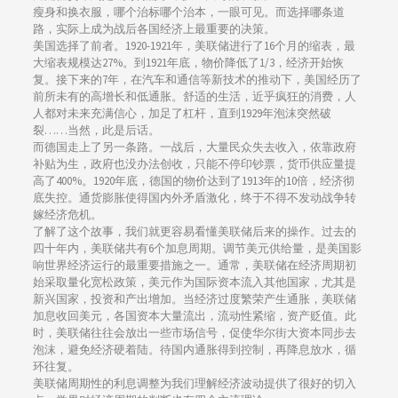
瘦身和换衣服，哪个治标哪个治本，一眼可见。而选择哪条道
路，实际上成为战后各国经济上最重要的决策。
美国选择了前者。1920-1921年，美联储进行了16个月的缩表，最
大缩表规模达27%。到1921年底，物价降低了1/3，经济开始恢
复。接下来的7年，在汽车和通信等新技术的推动下，美国经历了
前所未有的高增长和低通胀。舒适的生活，近乎疯狂的消费，人
人都对未来充满信心，加足了杠杆，直到1929年泡沫突然破
裂……当然，此是后话。
而德国走上了另一条路。一战后，大量民众失去收入，依靠政府
补贴为生，政府也没办法创收，只能不停印钞票，货币供应量提
高了400%。1920年底，德国的物价达到了1913年的10倍，经济彻
底失控。通货膨胀使得国内外矛盾激化，终于不得不发动战争转
嫁经济危机。
了解了这个故事，我们就更容易看懂美联储后来的操作。过去的
四十年内，美联储共有6个加息周期。调节美元供给量，是美国影
响世界经济运行的最重要措施之一。通常，美联储在经济周期初
始采取量化宽松政策，美元作为国际资本流入其他国家，尤其是
新兴国家，投资和产出增加。当经济过度繁荣产生通胀，美联储
加息收回美元，各国资本大量流出，流动性紧缩，资产贬值。此
时，美联储往往会放出一些市场信号，促使华尔街大资本同步去
泡沫，避免经济硬着陆。待国内通胀得到控制，再降息放水，循
环往复。
美联储周期性的利息调整为我们理解经济波动提供了很好的切入