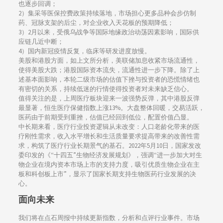
也逐步回调；
2）集采等医保控费政策持续落地，市场担心更多品种会步仿制
药、冠脉支架的后尘，对企业收入天花板的预期降低；
3）2月以来，受俄乌战争等国际地缘政治动荡因素影响，国际供
应链几近中断；
4）国内新冠疫情反复，临床等研发进度放慢。
美股和港股方面，如上文所分析，美联储加息收紧市场流通性，
使得美股大跌；港股国际资本流失，流通性进一步下降。除了上
述基本面影响，本轮二级市场的估值下挫与投资者的恐慌情绪也
有密切的关系，持续低迷的行情使得投资者对未来缺乏信心。
值得关注的是，上周医疗板块迎来一波强势反弹，其中港股反弹
最显著，恒生医疗保健指数上涨13%。大盘整体回暖，交易活跃，
医药由于前期受到重挫，估值已经回到低位，配置价值凸显。
中长期来看，医疗行业投资逻辑从未改变：人口老龄化带来的医
疗刚性需求，收入水平增长和生活质量要求提高带来的改善性需
求，构筑了医疗行业长期景气的基石。2022年5月10日，国家发改
委印发的《“十四五”生物经济发展规划》，强调“进一步加大对生
物企业在境内资本市场上市的支持力度，吸引优质生物企业在主
板和科创板上市”，显示了国家长期支持生物医药行业发展的决
心。
面向未来
我们将在点石周报中持续更新指数，分析和点评行业事件。市场