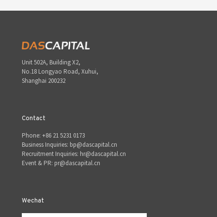
Unit 502A, Building X2,
No.18 Longyao Road, Xuhui,
Shanghai 200232
Contact
Phone: +86 21 5231 0173
Business Inquiries: bp@dascapital.cn
Recruitment Inquiries: hr@dascapital.cn
Event & PR: pr@dascapital.cn
Wechat