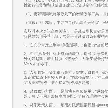
（2）财政货币政策的方向仍是在需求端，即整
性银行信贷和和基础设施建设投资基金等已经推
（3）更强调因城施策原则下的增量政策工具，且
（节选）7月28日，中共中央政治局召开会议，
市场对本次会议高度关注：一是经济增长目标是
行风险如何妥善化解，六是平台经济政策有哪些
1、在充分肯定上半年成绩的同时，也指出“当前
2、在经济增长目标上有新的表述，提出“力争实现
升向好趋势，着力稳就业稳物价，力争实现最好结
5%左右的水平。
3、宏观政策上提出重点是扩大需求，财政货币
离正常状态还有较大差距。在此种背景下，扩大
扩大基建投资，进而稳定投资和总需求。
4、财政政策方面，一是加快专项债使用，“用好
题，可以不用追加额度而在既定限额管理的框架
5、货币政策方面，一是用好政策性银行新增80