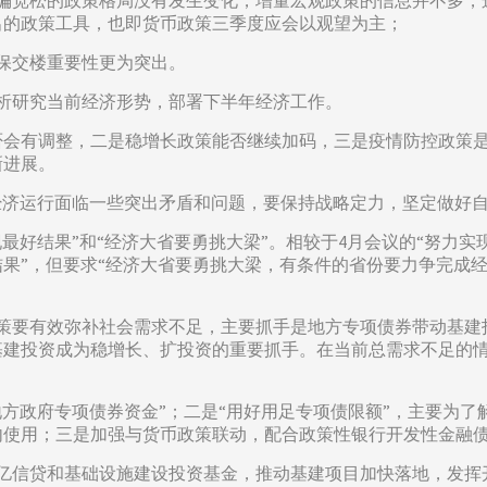
体偏宽松的政策格局没有发生变化，增量宏观政策的信息并不多，
出的政策工具，也即货币政策三季度应会以观望为主；
保交楼重要性更为突出。
分析研究当前经济形势，部署下半年经济工作。
否会有调整，二是稳增长政策能否继续加码，三是疫情防控政策
新进展。
经济运行面临一些突出矛盾和问题，要保持战略定力，坚定做好自
最好结果”和“经济大省要勇挑大梁”。相较于4月会议的“努力实
果”，但要求“经济大省要勇挑大梁，有条件的省份要力争完成
政策要有效弥补社会需求不足，主要抓手是地方专项债券带动基建
基建投资成为稳增长、扩投资的重要抓手。在当前总需求不足的
地方政府专项债券资金”；二是“用好用足专项债限额”，主要为
内使用；三是加强与货币政策联动，配合政策性银行开发性金融
00亿信贷和基础设施建设投资基金，推动基建项目加快落地，发