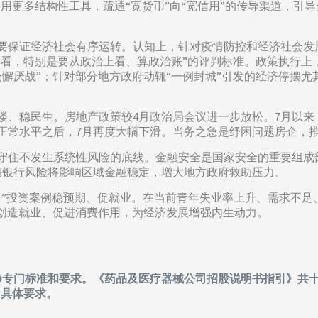
使用更多结构性工具，疏通“宽货币”向“宽信用”的传导渠道，引
要保证经济社会有序运转。认知上，针对疫情防控和经济社会发
远看，特别是要从政治上看、算政治账”的评判标准。政策执行上
懈厌战”；针对部分地方政府动辄“一例封城”引发的经济停摆尤
楼、稳民生。房地产政策较4月政治局会议进一步放松。7月以
至正常水平之后，7月再度大幅下滑。当务之急是纾困问题房企，
守住不发生系统性风险的底线。金融安全是国家安全的重要组成
镇银行风险将影响区域金融稳定，增大地方政府救助压力。
灯”投资案例稳预期、促就业。在当前青年失业率上升、需求不足、
创造就业、促进消费作用，为经济发展增强内生动力。
IPO专门标准和要求。《药品及医疗器械公司招股说明书指引》
了具体要求。