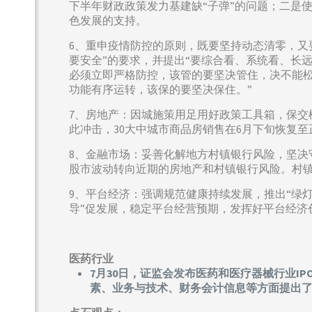
下半年财政政策发力基建缺“子弹”的问题；二是
色发展的支持。
6、重申疫情防控的原则，既要坚持动态清零，又
要安全”的要求，并提出“要综合看、系统看、长
必须立即严格防控，该管的要坚决管住，决不能松
功能有序运转，该保的要坚决保住。”
7、房地产：因城施策用足用好政策工具箱，保交
此冲击，30大中城市商品房销售在6月下旬恢复
8、金融市场：妥善化解地方村镇银行风险，坚决
股市波动转向近期的房地产和村镇银行风险。村
9、平台经济：强调规范健康持续发展，推出“绿
导”促发展，稳定平台经营预期，发挥好平台经济
医药行业
7月30日，证监会发布医药和医疗器械行业
素、业务与技术、财务会计信息等方面提出