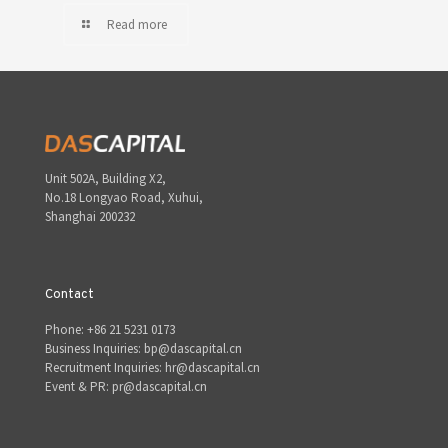
Read more
Unit 502A, Building X2,
No.18 Longyao Road, Xuhui,
Shanghai 200232
Contact
Phone: +86 21 5231 0173
Business Inquiries: bp@dascapital.cn
Recruitment Inquiries: hr@dascapital.cn
Event & PR: pr@dascapital.cn