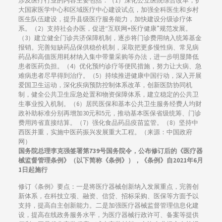
涉及医疗行业的内容主要包括：（1）深化公立医院综合改革，扩
大国家医学中心和区域医疗中心建设试点，加强全科医生和乡村
医生队伍建设，提升县级医疗服务能力，加快建设分级诊疗体
系。（2）支持社会办医，促进“互联网+医疗健康”规范发展。
（3）建立健全门诊共济保障机制，逐步将门诊费用纳入统筹基金
报销。完善短缺药品保供稳价机制，采取把更多慢性病、常见病
药品和高值医用耗材纳入集中带量采购等办法，进一步明显降低
患者医药负担。（4）优化预约诊疗等便民措施，努力让大病、急
难病患者尽早得到治疗。（5）持续推进健康中国行动，深入开展
爱国卫生运动，深化疾病预防控制体系改革，创新医防协同机
制，健全公共卫生应急处置和物资保障体系，建立稳定的公共卫
生事业投入机制。（6）居民医保和基本公共卫生服务经费人均财
政补助标准分别再增加30元和5元，推动基本医保省级统筹、门诊
费用跨省直接结算。（7）强化食品药品疫苗监管。（8）坚持中
西医并重，实施中医药振兴发展重大工程。（来源：中国政府
网）
国务院总理李克强签署第739号国务院令，公布修订后的《医疗器
械监督管理条例》（以下简称《条例》），《条例》自2021年6月
1日起施行
修订《条例》要点：一是将医疗器械创新纳入发展重点，完善创
新体系，在科技立项、融资、信贷、招标采购、医保等方面予以
支持，提高自主创新能力。二是加强医疗器械监督管理信息化建
设，提高在线政务服务水平，为医疗器械行政许可、备案等提供