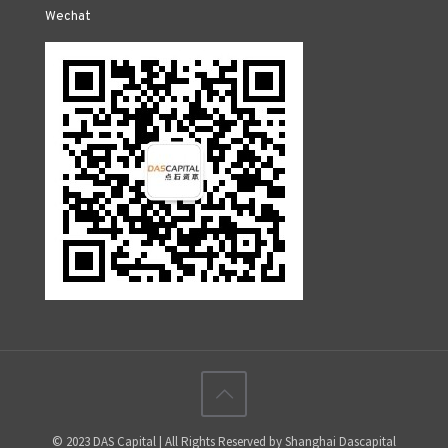
Wechat
© 2023 DAS Capital | All Rights Reserved by Shanghai Dascapital