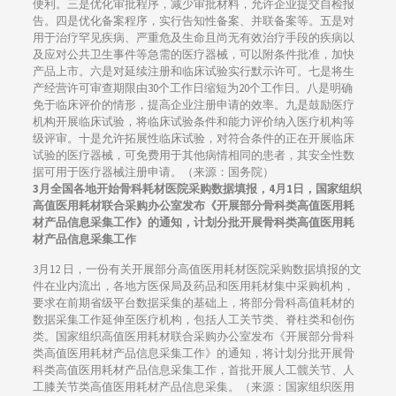
便利。三是优化审批程序，减少审批材料，允许企业提交自检报
告。四是优化备案程序，实行告知性备案、并联备案等。五是对
用于治疗罕见疾病、严重危及生命且尚无有效治疗手段的疾病以
及应对公共卫生事件等急需的医疗器械，可以附条件批准，加快
产品上市。六是对延续注册和临床试验实行默示许可。七是将生
产经营许可审查期限由30个工作日缩短为20个工作日。八是明确
免于临床评价的情形，提高企业注册申请的效率。九是鼓励医疗
机构开展临床试验，将临床试验条件和能力评价纳入医疗机构等
级评审。十是允许拓展性临床试验，对符合条件的正在开展临床
试验的医疗器械，可免费用于其他病情相同的患者，其安全性数
据可用于医疗器械注册申请。（来源：国务院）
3月全国各地开始骨科耗材医院采购数据填报，4月1日，国家组织
高值医用耗材联合采购办公室发布《开展部分骨科类高值医用耗
材产品信息采集工作》的通知，计划分批开展骨科类高值医用耗
材产品信息采集工作
3月12 日，一份有关开展部分高值医用耗材医院采购数据填报的文
件在业内流出，各地方医保局及药品和医用耗材集中采购机构，
要求在前期省级平台数据采集的基础上，将部分骨科高值耗材的
数据采集工作延伸至医疗机构，包括人工关节类、脊柱类和创伤
类。国家组织高值医用耗材联合采购办公室发布《开展部分骨科
类高值医用耗材产品信息采集工作》的通知，将计划分批开展骨
科类高值医用耗材产品信息采集工作，首批开展人工髋关节、人
工膝关节类高值医用耗材产品信息采集。（来源：国家组织医用