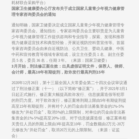
耗材联合采购平台）
国家卫生健康委办公厅发布关于成立国家儿童青少年视力健康管
理专家咨询委员会的通知
通知明确，国家卫健委决定成立国家儿童青少年视力健康管理专
家咨询委员会。通知指出，专家咨询委员会主要职责是为儿童青
少年视力健康管理工作提供咨询和专业指导，探索、发现和推荐
视力健康适宜技术和典型经验，开展近视防控科普宣传等。首届
专家咨询委员会由来自近视防治、公共卫生、婴幼儿健康、中医
中药和宣传教育等领域专家组成，设立主任委员 1 名、副主任委
员 5 名，委员 36 名，任期 3 年。（来源：国家卫健委）
3月开始，刑法修正案生效：出具虚假证明文件，保荐人、律师、
会计师，最高10年有期徒刑，欺诈发行最高判刑15年
2020年12月26日，第十三届全国人大常委会第二十四次会议审议通
过了刑法修正案（十一）（以下简称“修正案”），并于2021年3月1
日起正式施行。修正案大幅提高欺诈发行、信息披露造假等犯罪
的刑罚力度。对于欺诈发行，修正案将刑期上限由5年有期徒刑提
高至15年有期徒刑，并将对个人的罚金由非法募集资金的1%-5%
修改为“并处罚金”，取消5%的上限限制，对单位的罚金由非法募
集资金的1%-5%提高至20%-1倍。对于信息披露造假，修正案将相
关责任人员的刑期上限由3年提高至10年，罚金数额由2万元-20万
元修改为“并处罚金”，取消20万元的上限限制。（来源：证监
会）