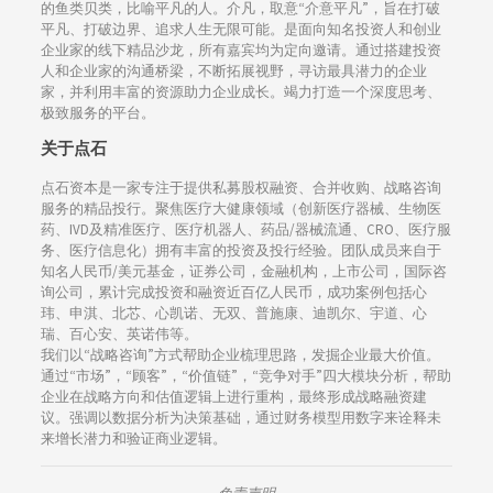
的鱼类贝类，比喻平凡的人。介凡，取意“介意平凡”，旨在打破
平凡、打破边界、追求人生无限可能。是面向知名投资人和创业
企业家的线下精品沙龙，所有嘉宾均为定向邀请。通过搭建投资
人和企业家的沟通桥梁，不断拓展视野，寻访最具潜力的企业
家，并利用丰富的资源助力企业成长。竭力打造一个深度思考、
极致服务的平台。
关于点石
点石资本是一家专注于提供私募股权融资、合并收购、战略咨询
服务的精品投行。聚焦医疗大健康领域（创新医疗器械、生物医
药、IVD及精准医疗、医疗机器人、药品/器械流通、CRO、医疗服
务、医疗信息化）拥有丰富的投资及投行经验。团队成员来自于
知名人民币/美元基金，证券公司，金融机构，上市公司，国际咨
询公司，累计完成投资和融资近百亿人民币，成功案例包括心
玮、申淇、北芯、心凯诺、无双、普施康、迪凯尔、宇道、心
瑞、百心安、英诺伟等。
我们以“战略咨询”方式帮助企业梳理思路，发掘企业最大价值。
通过“市场”，“顾客”，“价值链”，“竞争对手”四大模块分析，帮助
企业在战略方向和估值逻辑上进行重构，最终形成战略融资建
议。强调以数据分析为决策基础，通过财务模型用数字来诠释未
来增长潜力和验证商业逻辑。