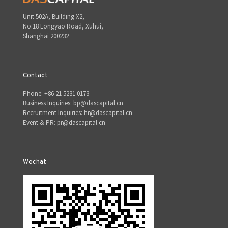
Unit 502A, Building X2,
No.18 Longyao Road, Xuhui,
Shanghai 200232
Contact
Phone: +86 21 5231 0173
Business Inquiries: bp@dascapital.cn
Recruitment Inquiries: hr@dascapital.cn
Event & PR: pr@dascapital.cn
Wechat