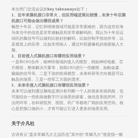
本次闭门交流会议的
key takeaways
如下
：
1、近年来脑机接口非常火，但应用端进展比较慢，未来十年后脑
机接口可能会做出哪些成果？
畅想十年后，记忆和情绪领域可能是非常困难的，因为这些在海
马体当中的信息是非常难触及到非常难解码的。我认为十年后运
动区的脑信号可以做到比较好的解码，比如控制手指动作等，以
及视觉上的应用，比如失明病人，通过外部摄像机的画面输入大
脑。
2、目前侵入式脑机接口有哪些应用场景？
一是和CRO合作，做神经领域的侵入式模型，例如神经电极、芯
片模组，整体解决方案等，协助CRO进行一些建模，如帕金森、
癫痫的信号等。二是下游的疾病模型，未来科研等方向都是可以
触及的场景。三是一些军工方面的需求。
3、未来非侵入式脑机接口有哪些应用场景？
未来可以做到通过脑电监测分析判断一个人的很多疾病风险，也
可能结合一些疾病做数字疗法场景的探索，做信息系统闭环、疗
法闭环等，在科研院所、医院、药厂等都有广阔的应用空间。核
心是把接口做的小，才有可能让它进入更多的场景应用。
关于介凡社
古语有云“盖非常鳞凡介之品匹也”其中的“常鳞凡介”便是指一般