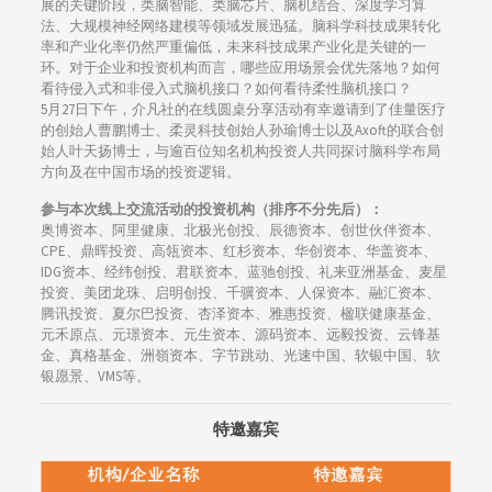
展的关键阶段，类脑智能、类脑芯片、脑机结合、深度学习算
法、大规模神经网络建模等领域发展迅猛。脑科学科技成果转化
率和产业化率仍然严重偏低，未来科技成果产业化是关键的一
环。对于企业和投资机构而言，哪些应用场景会优先落地？如何
看待侵入式和非侵入式脑机接口？如何看待柔性脑机接口？
5月27日下午，介凡社的在线圆桌分享活动有幸邀请到了佳量医疗
的创始人曹鹏博士、柔灵科技创始人孙瑜博士以及Axoft的联合创
始人叶天扬博士，与逾百位知名机构投资人共同探讨脑科学布局
方向及在中国市场的投资逻辑。
参与本次线上交流活动的投资机构（排序不分先后）：
奥博资本、阿里健康、北极光创投、辰德资本、创世伙伴资本、
CPE、鼎晖投资、高瓴资本、红杉资本、华创资本、华盖资本、
IDG资本、经纬创投、君联资本、蓝驰创投、礼来亚洲基金、麦星
投资、美团龙珠、启明创投、千骥资本、人保资本、融汇资本、
腾讯投资、夏尔巴投资、杏泽资本、雅惠投资、楹联健康基金、
元禾原点、元璟资本、元生资本、源码资本、远毅投资、云锋基
金、真格基金、洲嶺资本、字节跳动、光速中国、软银中国、软
银愿景、VMS等。
特邀嘉宾