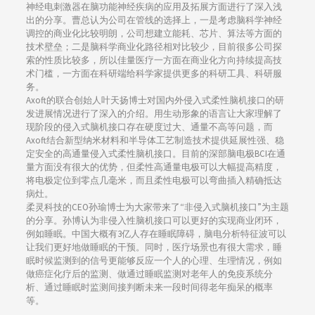
神经电刺激器在脑功能神经疾病的应用及拓展方面进行了深入浅
出的分享。曹总认为公司在管线的选择上，一是考虑脑科学神经
调控的商业化比较明朗，公司想建立能耗、芯片、算法等方面的
技术壁垒；二是脑科学商业化路径相对比较少，目前很多公司探
索的性质比较多，所以佳量医疗一方面在商业化方向持续提高技
术门槛，一方面在科研端给科学家提供更多的科研工具、科研服
务。
Axoft的联合创始人叶天扬博士对国内外侵入式柔性脑机接口的研
发进展情况进行了深入的介绍。用生动形象的语言让大家理解了
现阶段的侵入式脑机接口存在硬度过大、通量不高等问题，而
Axoft结合新型纳米材料和半导体工艺制造技术提供延展性强、稳
定安全的高通量侵入式柔性脑机接口。目前的深部脑电极BCI在通
量方面没有很大的优势，但柔性高通量电极可以大幅提高精度，
将电极定位到零点几毫米，而且柔性电极可以弯曲插入精确抵达
病灶。
柔灵科技的CEO孙瑜博士为大家带来了“非侵入式脑机接口”为主题
的分享。孙博认为非侵入性脑机接口可以更好的实现商业闭环，
例如睡眠。中国大概有3亿人存在睡眠障碍，脑电分析特征波可以
让我们更好地做睡眠的干预。同时，医疗场景也有很大需求，睡
眠时候监测到的信号更能够反应一个人的心理、生理情况，例如
做癌症化疗后的监测、做通过睡眠监测对老年人的免疫系统分
析、通过睡眠时监测间接判断未来一段时间得老年痴呆的概率
等。