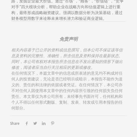
路，发掘企业最大价值。通过“市场”，“顾客”，“价值链”，“竞争
对手”四大模块分析，帮助企业在战略方向和估值逻辑上进行重
构，最终形成战略融资建议。强调以数据分析为决策基础，通过
财务模型用数字来诠释未来增长潜力和验证商业逻辑。
免责声明
相关内容基于已公开的资料或信息撰写，但本公司不保证该等信
息及资料的完整性、准确性，所含信息及资料保持在最新状态。
同时，本公司有权对本报告所含信息在不发出通知的情形下做出
修改，阅读者应当自行关注相应的更新或修改。
在任何情况下，本篇文章中的信息或所表述的意见均不构成对任
何人的投资建议，无论是否已经明示或暗示，本报告不能作为道
义的、责任的和法律的依据或者凭证。在任何情况下，本公司亦
不对任何人因使用本文章中的任何内容所引致的任何损失负任何
责任。本文章仅为本公司所有，未经事先书面许可，任何机构和
个人不得以任何形式翻版、复制、发表、转发或引用本报告的任
何部分。
Share