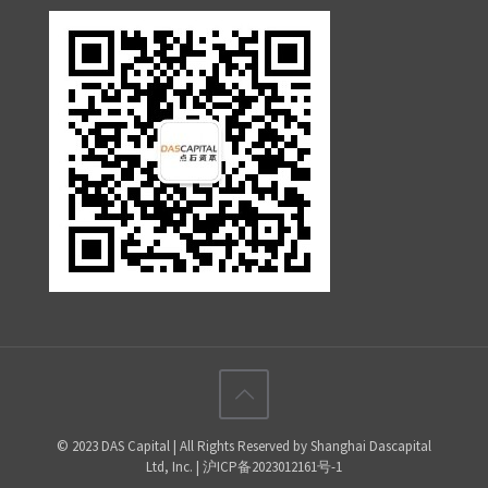
© 2023 DAS Capital | All Rights Reserved by Shanghai Dascapital
Ltd, Inc. | 沪ICP备2023012161号-1