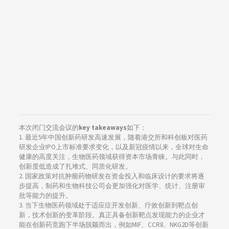
本次闭门交流会议的
key takeaways
如下：
1. 最近5年中国创新药研发高速发展，随着港交所和科创板对医药
研发企业IPO上市标准要求变化，以及新冠疫情以来，全球对生命
健康的高度关注，生物医药领域获得资本市场青睐。与此同时，
创新度低造成了扎堆式、同质化研发。
2. 国家政策对抗肿瘤药物研发在资金投入和临床设计的要求将逐
步提高，制药和生物科技公司会更加强化对医学、统计、注册审
批等能力的提升。
3. 当下生物医药领域处于适应症开发创新、疗效创新到靶点创
新，技术创新的变革阶段。真正具备创新靶点发现能力的企业才
能在创新药竞跑下半场脱颖而出，例如MIF、CCR8、NKG2D等创新