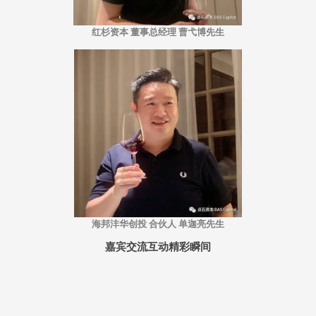
红杉资本 董事总经理 曹弋博先生
海邦沣华创投 合伙人 单迦亮先生
嘉宾交流互动精彩瞬间