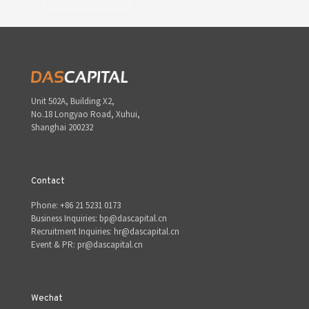
Unit 502A, Building X2,
No.18 Longyao Road, Xuhui,
Shanghai 200232
Contact
Phone: +86 21 5231 0173
Business Inquiries: bp@dascapital.cn
Recruitment Inquiries: hr@dascapital.cn
Event & PR: pr@dascapital.cn
Wechat