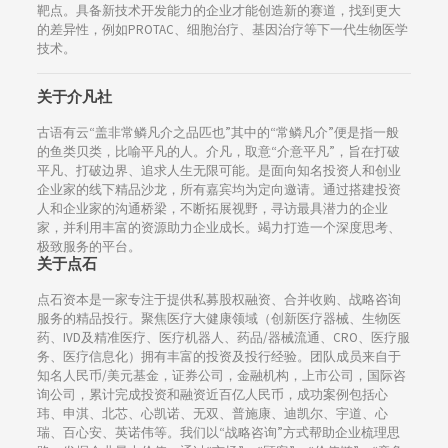
靶点。具备新技术开发能力的企业才能创造新的赛道，找到更大
的差异性，例如PROTAC、细胞治疗、基因治疗等下一代生物医学
技术。
关于介凡社
古语有云“盖非常鳞凡介之品匹也”其中的“常鳞凡介”便是指一般
的鱼类贝类，比喻平凡的人。介凡，取意“介意平凡”，旨在打破
平凡、打破边界、追求人生无限可能。是面向知名投资人和创业
企业家的线下精品沙龙，所有嘉宾均为定向邀请。通过搭建投资
人和企业家的沟通桥梁，不断拓展视野，寻访最具潜力的企业
家，并利用丰富的资源助力企业成长。竭力打造一个深度思考、
极致服务的平台。
关于点石
点石资本是一家专注于提供私募股权融资、合并收购、战略咨询
服务的精品投行。聚焦医疗大健康领域（创新医疗器械、生物医
药、IVD及精准医疗、医疗机器人、药品/器械流通、CRO、医疗服
务、医疗信息化）拥有丰富的投资及投行经验。团队成员来自于
知名人民币/美元基金，证券公司，金融机构，上市公司，国际咨
询公司，累计完成投资和融资近百亿人民币，成功案例包括心
玮、申淇、北芯、心凯诺、无双、普施康、迪凯尔、宇道、心
瑞、百心安、英诺伟等。我们以“战略咨询”方式帮助企业梳理思