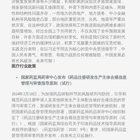
济恢复发展本身有不少难题，长期积累的深层次矛盾加速显现，
很多新情况新问题又接踵而至。外需下滑和内需不足碰头，周期
性和结构性问题并存，一些地方的房地产、地方债务、中小金融
机构等风险隐患凸显，部分地区遭受洪涝、台风、地震等严重自
然灾害。在这种情况下，政策抉择和工作推进面临的两难多难问
题明显增加。经过全国上下共同努力，不仅实现了全年预期发展
目标，许多方面还出现积极向好变化。特别是我们深化了新时代
做好经济工作的规律性认识，积累了克服重大困难的宝贵经验。
实践充分表明，在以习近平同志为核心的党中央坚强领导下，中
国人民有勇气、有智慧、有能力战胜任何艰难险阻，中国发展必
将长风破浪、未来可期！
医疗行业政策
国家药监局药审中心发布《药品注册研发生产主体合规信息
管理与审查指导原则（试行）
2024年2月18日，为加强药品研制环节的风险研判与防控，引导和
规范药品注册申请人及其他研发生产主体配合做好合规信息的管
理与审查工作，形成研发生产主体合规信息管理的长效机制，按
照国家药品监督管理局的部署，国家药监局药品审评中心组织制
定了《药品注册研发生产主体合规信息管理与审查指导原则（试
行）》。根据《国家药监局综合司关于印发药品技术指导原则发
布程序的通知》（药监综药管〔2020〕9号）要求，经国家药品监
督管理局审查同意并发布，自发布之日起施行。