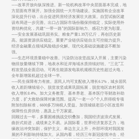
——改革开放向纵深推进。新一轮机构改革中央层面基本完成，地
方层面有序展开。加强全国统一大市场建设。实施国有企业改革
深化提升行动，出台促进民营经济发展壮大政策。自贸试验区建
设布局进一步完善。出口占国际市场份额保持稳定，实际使用外
资结构优化，共建“一带一路”的国际影响力、感召力更为彰显。
——安全发展基础巩固夯实。粮食产量1.39万亿斤，再创历史新
高。能源资源供应稳定。重要产业链供应链自主可控能力提升。
经济金融重点领域风险稳步化解。现代化基础设施建设不断加
强。
——生态环境质量稳中改善。污染防治攻坚战深入开展，主要污染
物排放量继续下降，地表水和近岸海域水质持续好转。“三北”工
程攻坚战全面启动。可再生能源发电装机规模历史性超过火电，
全年新增装机超过全球一半。
——民生保障有力有效。居民人均可支配收入增长6.1%，城乡居民
收入差距继续缩小。脱贫攻坚成果巩固拓展，脱贫地区农村居民
收入增长8.4%。加大义务教育、基本养老、基本医疗等财政补助
力度，扩大救助保障对象范围。提高“一老一小”个人所得税专项
附加扣除标准，6600多万纳税人受益。加强城镇老旧小区改造和
保障性住房供给，惠及上千万家庭。
回顾过去一年，多重困难挑战交织叠加，我国经济波浪式发展、
曲折式前进，成绩来之不易。从国际看，世界经济复苏乏力，地
缘政治冲突加剧，保护主义、单边主义上升，外部环境对我国发
展的不利影响持续加大。从国内看，经历三年新冠疫情冲击，经