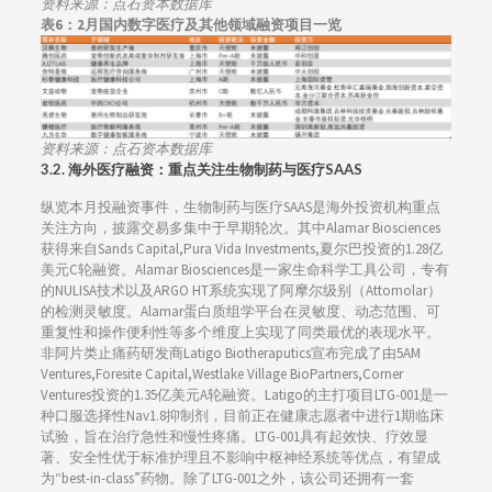
资料来源：点石资本数据库
表6：2月国内数字医疗及其他领域融资项目一览
资料来源：点石资本数据库
3.2.
海外医疗融资：
重点关注生物制药与医疗SAAS
纵览本月投融资事件，生物制药与医疗SAAS是海外投资机构重点
关注方向，披露交易多集中于早期轮次。其中Alamar Biosciences
获得来自Sands Capital,Pura Vida Investments,夏尔巴投资的1.28亿
美元C轮融资。Alamar Biosciences是一家生命科学工具公司，专有
的NULISA技术以及ARGO HT系统实现了阿摩尔级别（Attomolar）
的检测灵敏度。Alamar蛋白质组学平台在灵敏度、动态范围、可
重复性和操作便利性等多个维度上实现了同类最优的表现水平。
非阿片类止痛药研发商Latigo Biotheraputics宣布完成了由5AM
Ventures,Foresite Capital,Westlake Village BioPartners,Corner
Ventures投资的1.35亿美元A轮融资。Latigo的主打项目LTG-001是一
种口服选择性Nav1.8抑制剂，目前正在健康志愿者中进行1期临床
试验，旨在治疗急性和慢性疼痛。LTG-001具有起效快、疗效显
著、安全性优于标准护理且不影响中枢神经系统等优点，有望成
为“best-in-class”药物。除了LTG-001之外，该公司还拥有一套