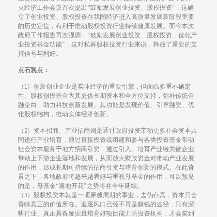
央经济工作会议首次提出“鼓励发展创业投资、股权投资”，这确
立了创业投资、股权投资在我国经济进入高质量发展新阶段重要
的历史定位，有利于推动股权投资行业持续健康发展。而今本次
政府工作报告再次强调，“鼓励发展创业投资、股权投资，优化产
业投资基金功能”，这对私募股权投资行业来说，释放了重要的支
持信号与利好。
点石观点：
（1）创新创业企业是实体经济的重要引擎，但面临多重不确定
性。股权创投基金为其提供长期资本和全方位支持，弥补传统金
融空白，助力科技创新发展。其功能是发现价值、引导融资、优
化股权结构，推动实体经济创新。
（2）资本招商、产业招商则是通过政府投资带动更多社会资本共
同进行产业培育，通过直接投资或组建和参与各类投资基金带动
社会资本服务于地方招商引资，通过引入、培育产业链关键企业
带动上下游企业落地和发展，从而放大财政资金对带动产业发展
的作用，形成长期可持续的招商引资与培育创新的模式。在此背
景之下，各地政府将越来越看好与重视母基金的作用，可以预见
的是，母基金“遍地开花”之势将在今年延续。
（3）股权投资本就是一项穿越周期的事业，去伪存真，资本只会
青睐真正的价值所在。追逐风口已经不再是赚钱的途径，只有深
耕行业、真正具备发掘且培育好项目能力的投资机构，才会笑到