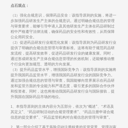
点石观点：
（1）强化合规意识，保障药品安全：该指导原则的实施，将进一
步加强药品研发生产主体的合规意识。通过明确合规信息的管理
与审查要求，能够引导申请人及其他研发生产主体在药品研制过
程中严格遵守法律法规，确保药品的安全性和有效性，从而保障
公众用药安全。
（2）促进药品研发行业规范化发展：该指导原则为药品研发行业
提供了明确的合规信息管理与审查标准。这将有助于规范药品研
发流程，提高研发效率，促进药品研发行业的健康发展。同时，
通过形成研发生产主体合规信息管理的长效机制，还能够推动整
个行业向更加规范、透明的方向发展。
（3）提升药品监管水平，增强国际竞争力：该指导原则的实施将
提升我国药品监管水平，增强我国药品研发行业的国际竞争力。
通过加强合规信息的管理与审查，我国能够向世界展示在药品研
发和监管方面的专业能力和严谨态度，吸引更多的国际合作伙伴
和投资者。同时，这也将推动我国药品研发行业与国际接轨，提
升我国在国际药品市场的地位。
1、本指导原则的主体内容分为五部分，依次为“概述”、“术语及
其定义”、“药品研制活动的合规管理要求”、“药品注册申请合规
信息的提交要求”、“药品监管机构对合规信息的管理与审查”。
2、第一部分介绍了基于风险启动注册核查的监管背景、管理与审