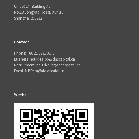
Unit 502A, Building X2,
No.18 Longyao Road, Xuhui,
Shanghai 200232
Contact
Phone: +86 21 5231 0173
Business Inquiries: bp@dascapital.cn
Recruitment Inquiries: hr@dascapital.cn
Event & PR: pr@dascapital.cn
Wechat