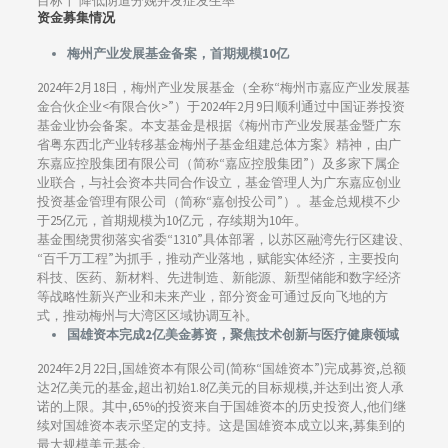
目标十 降低阴道分娩并发症发生率
资金募集情况
梅州产业发展基金备案，首期规模10亿
2024年2月18日，梅州产业发展基金（全称“梅州市嘉应产业发展基
金合伙企业<有限合伙>”）于2024年2月9日顺利通过中国证券投资
基金业协会备案。本支基金是根据《梅州市产业发展基金暨广东
省粤东西北产业转移基金梅州子基金组建总体方案》精神，由广
东嘉应控股集团有限公司（简称“嘉应控股集团”）及多家下属企
业联合，与社会资本共同合作设立，基金管理人为广东嘉应创业
投资基金管理有限公司（简称“嘉创投公司”）。基金总规模不少
于25亿元，首期规模为10亿元，存续期为10年。
基金围绕贯彻落实省委“1310”具体部署，以苏区融湾先行区建设、
“百千万工程”为抓手，推动产业落地，赋能实体经济，主要投向
科技、医药、新材料、先进制造、新能源、新型储能和数字经济
等战略性新兴产业和未来产业，部分资金可通过反向飞地的方
式，推动梅州与大湾区区域协调互补。
国雄资本完成2亿美金募资，聚焦技术创新与医疗健康领域
2024年2月22日,国雄资本有限公司(简称“国雄资本”)完成募资,总额
达2亿美元的基金,超出初始1.8亿美元的目标规模,并达到出资人承
诺的上限。其中,65%的投资来自于国雄资本的历史投资人,他们继
续对国雄资本表示坚定的支持。这是国雄资本成立以来,募集到的
最大规模美元基金。