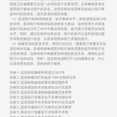
国家卫生健康委正在进一步强化医疗质量管理，从而确保患者在
接受医疗服务过程中的安全。这些目标的实现将直接减少医疗事
故和纠纷的发生，提升患者的就医体验。
（2）促进医疗机构持续改进，提升整体水平：将改进情况纳入绩
效管理，是对医疗机构持续改进的有力推动。这种管理方式将激
励医疗机构在日常工作中不断自我完善，提升医疗质量安全管理
水平。同时，通过定期评估和反馈，医疗机构可以及时发现问题
并采取措施进行改进，从而实现整体医疗质量的提升。
（3）构建和谐的医患关系，增强社会信任：随着医疗质量安全改
进目标的实施，患者将能够感受到医疗服务质量的提升和医疗安
全性的增强。这将有助于构建更加和谐的医患关系，增强社会对
医疗行业的信任。同时，这也将促进医疗行业的健康发展，为公
众提供更加优质、高效的医疗服务。
目标一 提高急性脑梗死再灌注治疗率
目标二 提高肿瘤治疗前临床 TNM 分期评估率
目标三 提高静脉血栓栓塞症规范预防率
目标四 提高感染性休克集束化治疗完成率
目标五 提高住院患者静脉输液规范使用率
目标六 提高医疗质量安全不良事件报告率
目标七 提高四级手术术前多学科讨论完成率
目标八 提高关键诊疗行为相关记录完整率
目标九 降低非计划重返手术室再手术率