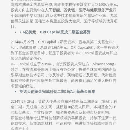
随着本期基金的募集完成,国雄资本将投资额度扩大到1500万美元,
投资方向主要集中在
人工智能、区块链、医疗与健康服务产业
四
个领域的中早期项目,以及这些技术创新背后的超级企业家。尤其
值得关注的是,国雄资本将重点投资大健康、医疗等领域的优秀项
目。
2.6亿美元，ORI Captial完成二期基金募资
2024年2月22日，ORI Capital（新元资本）宣布其第二支基金ORI
Fund II完成募资，总额达2.6亿美元。ORI Capital称，这一里程碑达
到了基金的原定目标，彰显了投资者对 ORI Capital 投资战略和业
绩记录的坚定信心。
ORI Capital 成立于2015年，由资深投资人宋红方（Simone Song）
领导，在香港和美国波士顿设有办公室，投资全球范围内的创新
型早期生物技术公司，涉及诊断、药物递送以及癌症、代谢性疾
病和神经退行性疾病等死亡率最高、尚未得到满足的重大医疗需
求领域的疗法。
英诺天使基金完成科创二期10亿元新基金募集
2024年2月29日，英诺天使基金宣布科技创新二期基金（简称：科
创二期）完成第二次关闭，规模超10亿元人民币。本期基金的LP
包括母基金、产业投资方、知名投资基金及其他市场化机构。
新基金将继续专注于科技创新领域的早期投资，持续下注新一代
信息技术、新能源新材料、生命科技、先进制造等战略性新兴产
业投资方向。