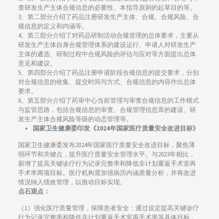
查研发生产主体合规信息的必要性、本指导原则的起草目的等。
3、第二部分介绍了药品注册研发生产主体、合规、合规风险、合
规信息的定义和内涵等。
4、第三部分介绍了对药品研制活动合规管理的总体要求，主要从
研发生产主体自身合规管理体系的建设运行、申请人对研发生产
主体的遴选、研制过程中合规风险的评估与应对等方面提出总体
意见和建议。
5、第四部分介绍了药品注册申请阶段合规信息的提交要求，分别
对合规信息的收集、提交时间与方式、合规信息的内容作出总体
要求。
6、第五部分介绍了药审中心当前管理与审查合规信息的工作模式
与监管思路，包括合规信息的审查、合规管理信息库的建设、研
发生产主体合规风险等级的动态管理等。
国家卫生健康委印发《2024年国家医疗质量安全改进目标》
国家卫生健康委发布2024年国家医疗质量安全改进目标，聚焦薄
弱环节和关键点，提升医疗质量安全管理水平。与2023年相比，
新增了提高关键诊疗行为记录完整率和降低非计划重返手术室再
手术率两项目标。医疗机构需加强病历内涵质量分析，并将改进
情况纳入绩效管理，以推动目标实现。
点石观点：
（1）强化医疗质量管理，保障患者安全：通过设定提高关键诊疗
行为记录完整率和降低非计划重返手术室再手术率等具体目标，