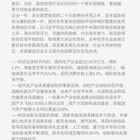
最后。当前，股权投资行业正回归到一个更长期视角，更稳健、
更可持续发展的状态。
过去一年，是全面贯彻党的二十大精神的开局之年，是本届政府
依法履职的第一年。面对异常复杂的国际环境和艰巨繁重的改革
发展稳定任务，以习近平同志为核心的党中央团结带领全国各族
人民，顶住外部压力、克服内部困难，付出艰辛努力，新冠疫情
防控实现平稳转段、取得重大决定性胜利，全年经济社会发展主
要目标任务圆满完成，高质量发展扎实推进，社会大局保持稳
定，全面建设社会主义现代化国家迈出坚实步伐。
——经济总体回升向好。国内生产总值超过126万亿元，增长
5.2%，增速居世界主要经济体前列。城镇新增就业1244万人，城
镇调查失业率平均为5.2%。居民消费价格上涨0.2%。国际收支基
本平衡。
——现代化产业体系建设取得重要进展。传统产业加快转型升级，
战略性新兴产业蓬勃发展，未来产业有序布局，先进制造业和现
代服务业深度融合，一批重大产业创新成果达到国际先进水平。
国产大飞机C919投入商业运营，国产大型邮轮成功建造，新能源
汽车产销量占全球比重超过60%。
——科技创新实现新的突破。国家实验室体系建设有力推进。关键
核心技术攻关成果丰硕，航空发动机、燃气轮机、第四代核电机
组等高端装备研制取得长足进展，人工智能、量子技术等前沿领
域创新成果不断涌现。技术合同成交额增长28.6%。创新驱动发展
能力持续提升。