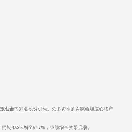
国投创合
等知名投资机构。众多资本的青睐会加速心玮产
同期42.8%增至64.7%，业绩增长效果显著。