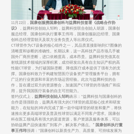
11月22日，
国康创服携国康创科与益腾科技签署《战略合作协
议》
，益腾科技创始人邹昀，益腾科技联合创始人胡源，国康创
服总经理、国康创科执行董事王伟玮，国康创服副总经理、国康
创科总经理雷朝天及双方业务负责人等出席仪式。
CT球管作为CT设备的核心组件之一，其品质直接影响到CT图像的
清晰度和诊断的准确性。长期以来，这一高科技产品市场几乎被
国外厂商所垄断，进口依赖度高，成本昂贵。益腾科技凭借其在
射线源技术领域的深厚积累，成功研发出具有自主知识产权的高
性能CT球管，为打破国际垄断、降低医疗成本提供了强有力的支
撑。国康创科致力于构建智慧医疗设备资产管理服务平台，拥有
广泛的行业资源和丰富的市场运营经验。此次与益腾科技的合
作，旨在通过双方的资源整合，加速国产CT球管的市场推广和应
用，提升我国医疗装备的自主可控能力。
签约仪式上，
益腾科技创始人邹昀
表示：“益腾科技与国康创科的
合作是强强联合，益腾具有强大的CT球管的底层核心技术和研发
能力，在短短的3年内完成了第一款中端球管的研发和量产，将快
速推出更多高端球管及普及性球管以满足不同客户需求。国康创
科在医工领域具有强大的渠道资源，客户资源及服务体系，可以
协助益腾产品快速推广到客户，解决客户痛点。”
国康创科执行董
事王伟玮
强调：“国康创科以新质生产力、高质量、可持续发展为