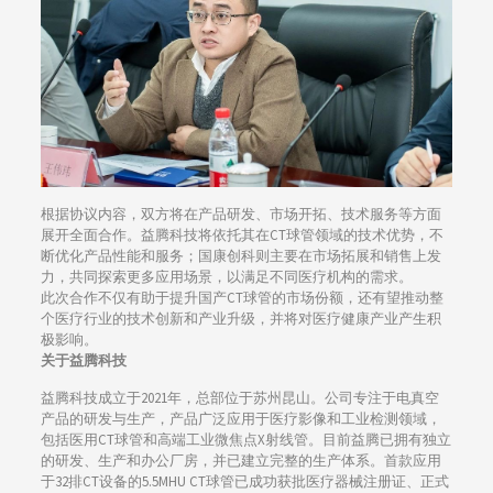
根据协议内容，双方将在产品研发、市场开拓、技术服务等方面
展开全面合作。益腾科技将依托其在CT球管领域的技术优势，不
断优化产品性能和服务；国康创科则主要在市场拓展和销售上发
力，共同探索更多应用场景，以满足不同医疗机构的需求。
此次合作不仅有助于提升国产CT球管的市场份额，还有望推动整
个医疗行业的技术创新和产业升级，并将对医疗健康产业产生积
极影响。
关于益腾科技
益腾科技成立于2021年，总部位于苏州昆山。公司专注于电真空
产品的研发与生产，产品广泛应用于医疗影像和工业检测领域，
包括医用CT球管和高端工业微焦点X射线管。目前益腾已拥有独立
的研发、生产和办公厂房，并已建立完整的生产体系。首款应用
于32排CT设备的5.5MHU CT球管已成功获批医疗器械注册证、正式