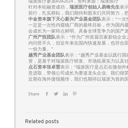
瑞派医疗参加AUA2024，资料来源：瑞派医疗
针对本轮融资成功，
瑞派医疗创始人易锋先生
表
前行，扎实耕耘，我们期待和股东们共同努力，
中金资本旗下天心新兴产业基金团队
表示：“一
一定是一次性内窥镜厂商的最终目标，作为国内
会成长为一家特点鲜明、具备全球竞争力的国产龙
广州产投团队
表示：“作为广州首届百家新锐企
内问世不久，但近年来在国内快速发展，也符合
一份力量。”
越秀
产业基金团队
表示：“越秀产业基金以践行
资，是基于对瑞派医疗研发、市场拓展实力以及
点石资本张卓雷
表示：“瑞派医疗是点石在微创外
意进取，带领公司成长为赛道龙头企业。我们很荣
近期在海外捷报频传，我们也期待以瑞派为首的国
Share
Related posts