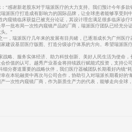
示：“感谢新老股东对于瑞派医疗的大力支持。我们预计今年多款
把瑞派医疗打造成有影响力的国际品牌，让全球患者能够享受到中
次性内窥镜临床获益已被充分论证，其设计理念满足很多临床诊疗
最早一批布局一次性内窥镜产品的厂商，瑞派医疗团队已经充分
头。”
业之一，瑞派医疗几年来的发展有目共睹，已逐渐成长为广州医疗
国家建设基层医疗版图、打造分级诊疗体系的方向。希望瑞派医
国家战略、服务实体经济、助力科技创新、美好人民生活为使命，
社会价值的认可。越秀产业基金将持续践行赋能式投资，支持公司
科细分赛道重要的战略伙伴，我们医疗器械团队长期看好内镜“
幸在本轮融资中再次与公司合作，协助引入对瑞派长期看好的‘
产一次性内窥镜厂商，作为新质生产力的代表，能够走向全球，