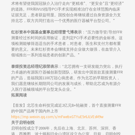
术将有望使我国冠脉介入治疗走向“更精准”、“更安全”且“更经济”
的道路。FFR和IVUS指导PCI手术实现精准治疗在全球范围内临床
证据充足，患者获益明显。国投创合将继续通过自身资源全力支
持北芯，双方共同打造出一个优秀的医疗器械平台型公司。”
红杉资本中国基金董事总经理曹弋博表示
：“压力微导管/导丝FFR
测量经过长时间的应用验证，是判定PCI手术必要性的金标准。这
项检测能够筛选适当的手术患者，对患者、医生和支付方都有重
要的意义。未来红杉资本会继续支持企业做大做强，在血管介入
领域推出一系列造福患者的创新产品。”
泰煜投资总经理纪添荣表示
：“北芯拥有一支研发能力突出，执行
力卓越的有源医疗器械创新型团队，研发出中国首款直接测量FFR
的产品，造福我国1100万冠心病患者。作为北芯的早期投资人，
我们愿意继续长期陪同公司的发展与成长，帮助北芯成为有源介
入医疗器械领域的平台型龙头企业。”
拓展阅读
【首发】北芯生命科技完成近2亿元B+轮融资，首个直接测量FFR
的中国产品将于国内外上市
https://mp.weixin.qq.com/s/mFwebxGTYuE5r6JLVEsM9w
关于启明创投
启明创投成立于2006年，先后在上海、北京、苏州、深圳、香
港，西雅图、波士顿和旧金山湾区设立办公室。目前，启明创投