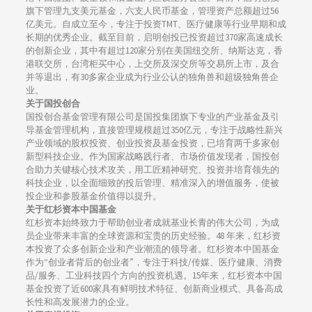
旗下管理九支美元基金，六支人民币基金，管理资产总额超过56
亿美元。自成立至今，专注于投资TMT、医疗健康等行业早期和成
长期的优秀企业。截至目前，启明创投已投资超过370家高速成长
的创新企业，其中有超过120家分别在美国纽交所、纳斯达克，香
港联交所，台湾柜买中心，上交所及深交所等交易所上市，及合
并等退出，有30多家企业成为行业公认的独角兽和超级独角兽企
业。
关于国投创合
国投创合基金管理有限公司是国投集团旗下专业的产业基金及引
导基金管理机构，直接管理规模超过350亿元，专注于战略性新兴
产业领域的股权投资、创业投资及基金投资，已培育两千多家创
新型科技企业。作为国家战略践行者、市场价值发现者，国投创
合助力关键核心技术攻关，用工匠精神研究、投资并培育领先的
科技企业，以全面细致的投后管理、精准深入的增值服务，使被
投企业和参股基金价值得以提升。
关于红杉资本中国基金
红杉资本始终致力于帮助创业者成就基业长青的伟大公司，为成
员企业带来丰富的全球资源和宝贵的历史经验。48 年来，红杉资
本投资了众多创新企业和产业潮流的领导者。红杉资本中国基金
作为“创业者背后的创业者”，专注于科技/传媒、医疗健康、消费
品/服务、工业科技四个方向的投资机遇。15年来，红杉资本中国
基金投资了近600家具有鲜明技术特征、创新商业模式、具备高成
长性和高发展潜力的企业。