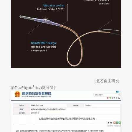
（北芯自主研发
®
的TruePhysio
压力微导管）