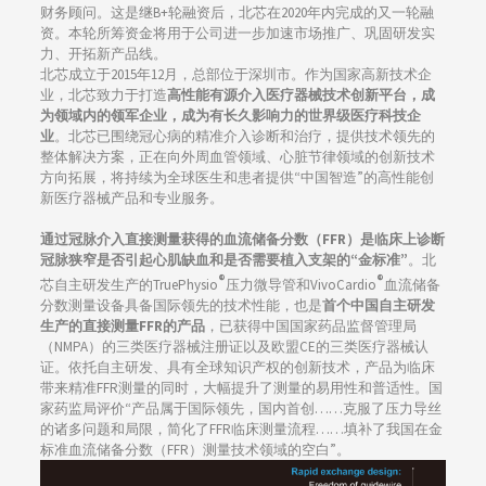
财务顾问。这是继B+轮融资后，北芯在2020年内完成的又一轮融
资。本轮所筹资金将用于公司进一步加速市场推广、巩固研发实
力、开拓新产品线。
北芯成立于2015年12月，总部位于深圳市。作为国家高新技术企
业，北芯致力于打造
高性能有源介入医疗器械技术创新平台，成
为领域内的领军企业，成为有长久影响力的世界级医疗科技企
业
。北芯已围绕冠心病的精准介入诊断和治疗，提供技术领先的
整体解决方案，正在向外周血管领域、心脏节律领域的创新技术
方向拓展，将持续为全球医生和患者提供“中国智造”的高性能创
新医疗器械产品和专业服务。
通过冠脉介入直接测量获得的血流储备分数（FFR）是临床上诊断
冠脉狭窄是否引起心肌缺血和是否需要植入支架的“金标准”
。北
®
®
芯自主研发生产的TruePhysio
压力微导管和VivoCardio
血流储备
分数测量设备具备国际领先的技术性能，也是
首个中国自主研发
生产的直接测量FFR的产品
，已获得中国国家药品监督管理局
（NMPA）的三类医疗器械注册证以及欧盟CE的三类医疗器械认
证。依托自主研发、具有全球知识产权的创新技术，产品为临床
带来精准FFR测量的同时，大幅提升了测量的易用性和普适性。国
家药监局评价“产品属于国际领先，国内首创……克服了压力导丝
的诸多问题和局限，简化了FFR临床测量流程……填补了我国在金
标准血流储备分数（FFR）测量技术领域的空白”。