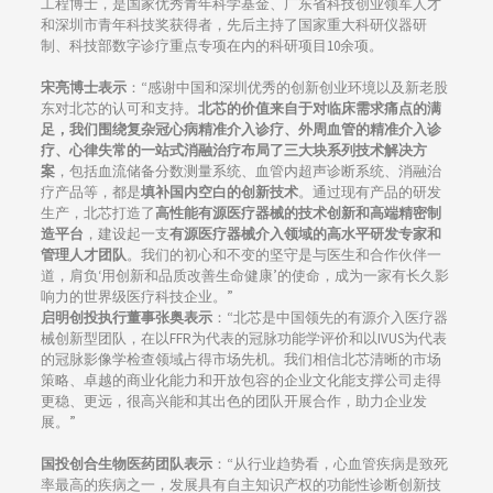
工程博士，是国家优秀青年科学基金、广东省科技创业领军人才
和深圳市青年科技奖获得者，先后主持了国家重大科研仪器研
制、科技部数字诊疗重点专项在内的科研项目10余项。
宋亮博士表示
：“感谢中国和深圳优秀的创新创业环境以及新老股
东对北芯的认可和支持。
北芯的价值来自于对临床需求痛点的满
足，我们围绕复杂冠心病精准介入诊疗、外周血管的精准介入诊
疗、心律失常的一站式消融治疗布局了三大块系列技术解决方
案
，包括血流储备分数测量系统、血管内超声诊断系统、消融治
疗产品等，都是
填补国内空白的创新技术
。通过现有产品的研发
生产，北芯打造了
高性能有源医疗器械的技术创新和高端精密制
造平台
，建设起一支
有源医疗器械介入领域的高水平研发专家和
管理人才团队
。我们的初心和不变的坚守是与医生和合作伙伴一
道，肩负‘用创新和品质改善生命健康’的使命，成为一家有长久影
响力的世界级医疗科技企业。”
启明创投执行董事张奥表示
：“北芯是中国领先的有源介入医疗器
械创新型团队，在以FFR为代表的冠脉功能学评价和以IVUS为代表
的冠脉影像学检查领域占得市场先机。我们相信北芯清晰的市场
策略、卓越的商业化能力和开放包容的企业文化能支撑公司走得
更稳、更远，很高兴能和其出色的团队开展合作，助力企业发
展。”
国投创合生物医药团队表示
：“从行业趋势看，心血管疾病是致死
率最高的疾病之一，发展具有自主知识产权的功能性诊断创新技