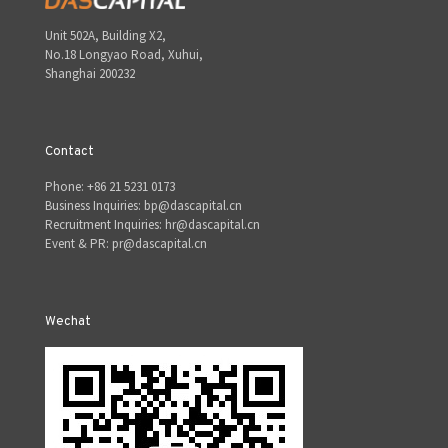
Unit 502A, Building X2,
No.18 Longyao Road, Xuhui,
Shanghai 200232
Contact
Phone: +86 21 5231 0173
Business Inquiries: bp@dascapital.cn
Recruitment Inquiries: hr@dascapital.cn
Event & PR: pr@dascapital.cn
Wechat