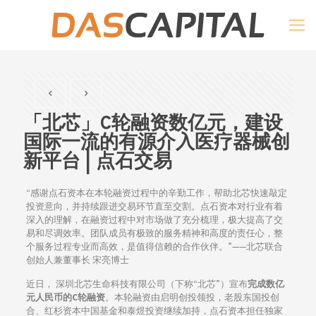
「北芯」C轮融资数亿元，建设
国际一流的有源介入医疗器械创
新平台 | 点石交易
“感谢点石资本在本轮融资过程中的辛勤工作，帮助北芯快速敲定
投资意向，并持续跟进交易环节直至交割。点石资本对行业有着
深入的理解，在融资过程中对市场做了充分梳理，极大提高了交
易和尽调效率。团队成员有极致的服务精神和高度的责任心，整
个服务过程专业而高效，是值得信赖的合作伙伴。”——北芯联合
创始人兼董事长 宋亮博士
近日， 深圳北芯生命科技有限公司（下称“北芯”）宣布
完成数亿
元人民币的C轮融资
。本轮融资由启明创投领投，老股东国投创
合、红杉资本中国基金和泰煜投资继续加持，点石资本担任独家