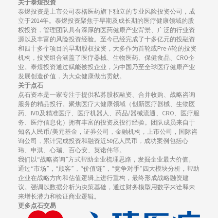
关于泰煜投资
泰煜投资是上市公司泰格医药旗下独立的专业风险投资公司，成
立于2014年。泰煜投资聚焦于早期及成长期的医疗健康领域的股
权投资，管理团队具有深厚的医药健康产业背景、广泛的行业资
源以及丰富的风险投资经验。至今已经完成了十多亿元的投融资
和四十多个项目的早期股权投资，大多作为首轮或Pre-A轮的投资
机构，投资组合涵盖了医疗器械、生物医药、保健食品、CRO企
业。泰煜投资通过赋能被投企业，为中国乃至全球医疗健康产业
发展创造价值，为大众健康做出贡献。
关于点石
点石资本是一家专注于提供私募股权融资、合并收购、战略咨询
服务的精品投行。聚焦医疗大健康领域（创新医疗器械、生物医
药、IVD及精准医疗、医疗机器人、药品/器械流通、CRO、医疗服
务、医疗信息化）拥有丰富的投资及投行经验。团队成员来自于
知名人民币/美元基金，证券公司，金融机构，上市公司，国际咨
询公司，累计完成投资和融资近50亿人民币，成功案例包括心
玮、申淇、心瑞、百心安、英诺伟等。
我们以“战略咨询”方式帮助企业梳理思路，发掘企业最大价值。
通过“市场”，“顾客”，“价值链”，“竞争对手”四大模块分析，帮助
企业在战略方向和估值逻辑上进行重构，最终形成战略融资建
议。强调以数据分析为决策基础，通过财务模型用数字来诠释未
来增长潜力和验证商业逻辑。
更多点石交易