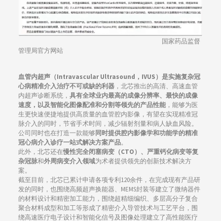
国家药品监督
管理局官方网站
血管内超声（Intravascular Ultrasound，IVUS）是实施复杂冠
心病精准介入治疗不可或缺的利器
，北芯推出的高清、高速血管
内超声诊断系统，
具有全球业内最高的成像分辨率、最快的成像
速度，以及智能化图像配准和分割等领先的产品性能
，能够为医
生更快速便捷地提供高质量的血管腔内影像，有望在实现精准冠
脉介入的同时，节省手术时间，减少辐射剂量和病人缺血风险。
公司同时也在打造一款能够
同时提供腔内影像学和功能学的精准
冠心病介入诊疗一站式解决方案产品
。
此外，北芯还在
慢性完全闭塞病变（CTO）
、严重钙化病变等复
杂冠脉
和
外周病变介入领域
为术者提供领先的创新技术解决方
案。
截至目前，北芯已累计申请各项专利120余件，在完成现有产品研
发的同时，也围绕高频超声换能器、MEMS封装等建立了微纳器件
的材料设计和精密加工能力，围绕超精细编织、多层高分子复合
聚合材料成型和加工等形成了精密介入导管技术与工艺平台，围
绕高速医疗电子设计和智能化信号及图像处理建立了高性能医疗