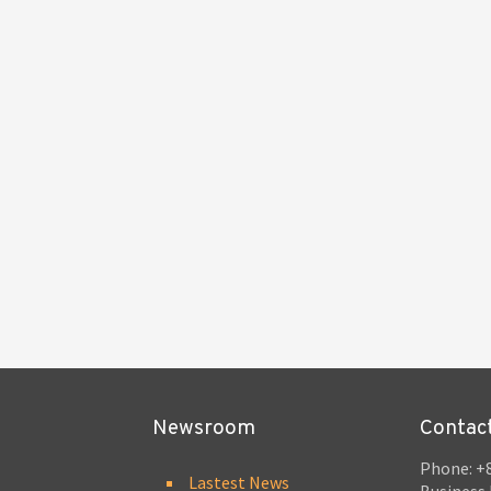
Newsroom
Contac
Phone: +8
Lastest News