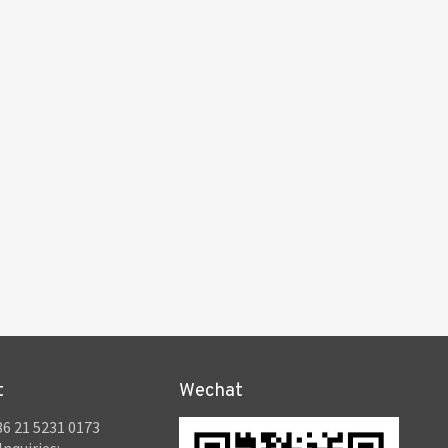
t
Wechat
6 21 5231 0173